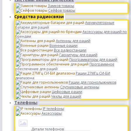
Замков товары
Сейфов товары
Средства радиосвязи
Аккумуляторные
батареи для раций
Аксессуары для раций по
брендам
Антенны для раций
Военные рации
Все радиостанции
Гарнитуры для раций
Программаторы для раций
Программное
обеспечение для раций
Рации 27МГц СИ-БИ
диапазона
Рации для горнолыжников
Спутниковые антенны
Цифровые рации
Чехлы для раций
Телефоны
IP телефоны
Аксессуары
Детали телефонов