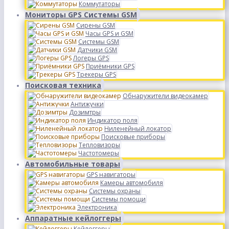
Коммутаторы
Мониторы GPS Системы GSM
Сирены GSM
Часы GPS и GSM
Системы GSM
Датчики GSM
Логеры GPS
Приёмники GPS
Трекеры GPS
Поисковая техника
Обнаружители видеокамер
Антижучки
Дозимтры
Индикатор поля
Ниленейный локатор
Поисковые приборы
Тепловизоры
Частотомеры
Автомобильные товары
GPS навигаторы
Камеры автомобиля
Системы охраны
Системы помощи
Электроника
Аппаратные кейлоггеры
Кейлоггеры