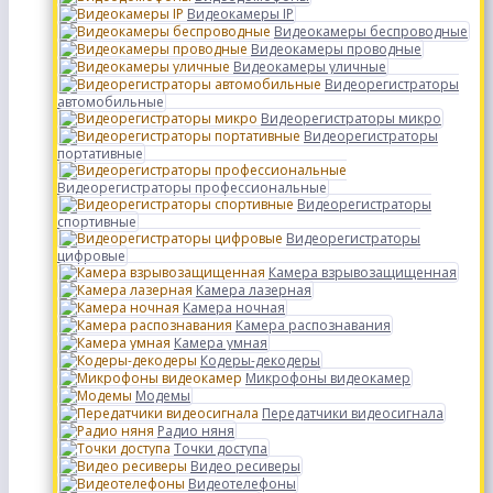
Видеокамеры IP
Видеокамеры беспроводные
Видеокамеры проводные
Видеокамеры уличные
Видеорегистраторы
автомобильные
Видеорегистраторы микро
Видеорегистраторы
портативные
Видеорегистраторы профессиональные
Видеорегистраторы
спортивные
Видеорегистраторы
цифровые
Камера взрывозащищенная
Камера лазерная
Камера ночная
Камера распознавания
Камера умная
Кодеры-декодеры
Микрофоны видеокамер
Модемы
Передатчики видеосигнала
Радио няня
Точки доступа
Видео ресиверы
Видеотелефоны