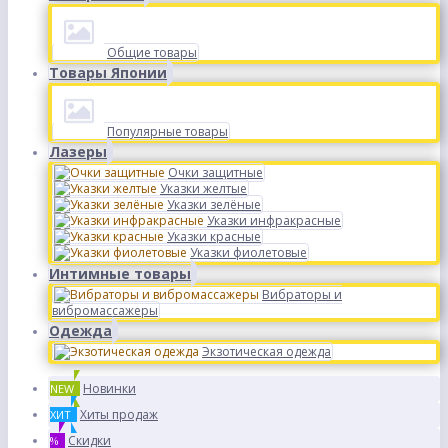
Общие товары
Товары Японии
Популярные товары
Лазеры
Очки защитные
Указки желтые
Указки зелёные
Указки инфракрасные
Указки красные
Указки фиолетовые
Интимные товары
Вибраторы и
вибромассажеры
Одежда
Экзотическая одежда
Новинки
NEW
Хиты продаж
ХИТ
Скидки
%