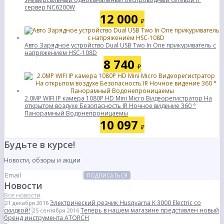
сервер NC6200W
12 000
₽
Авто Зарядное устройство Dual USB Two In One прикуриватель с
напряжением HSC-108D
8 740
₽
2.0MP WIFI IP камера 1080P HD Mini Micro Видеорегистратор На
открытом воздухе Безопасность IR Ночное видение 360 °
Панорамный Водонепроницаемы
10 097
₽
Будьте в курсе!
Новости, обзоры и акции
ПОДПИСАТЬСЯ
Новости
Все новости
Электрический резчик Husqvarna K 3000 Electric со
21 декабря 2016
скидкой!
Теперь в нашем магазине представлен новый
25 сентября 2016
бренд инструмента ATORCH