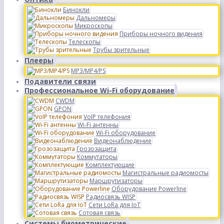
Бинокли
Дальномеры
Микроскопы
Приборы ночного видения
Телескопы
Трубы зрительные
Плееры
MP3/MP4/PS
Подавители связи
Профессиональное Wi-Fi оборудование
CWDM
GPON
VoIP телефония
Wi-Fi антенны
Wi-Fi оборудование
Видеонаблюдение
Грозозащита
Коммутаторы
Комплектующие
Магистральные радиомосты
Маршрутизаторы
Оборудование Powerline
Радиосвязь WISP
Сети LoRa для IoT
Сотовая связь
Системы биометрические