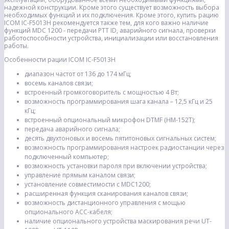
надежной конструкции. Кроме этого существует возможность выбора
необходимых функций и их подключения. Кроме этого, купить рацию
ICOM IC-F5013H рекомендуется также тем, для кого важно наличие
функций MDC 1200 - передачи PTT ID, аварийного сигнала, проверки
работоспособности устройства, инициализации или восстановления
работы.
Особенности рации ICOM IC-F5013H
диапазон частот от 136 до 174 мГц;
восемь каналов связи;
встроенный громкоговоритель с мощностью 4 Вт;
возможность программирования шага канала – 12,5 кГц и 25
кГц;
встроенный опциональный микрофон DTMF (HM-152T);
передача аварийного сигнала;
десять двухтоновых и восемь пятитоновых сигнальных систем;
возможность программирования настроек радиостанции через
подключенный компьютер;
возможность установки пароля при включении устройства;
управление прямым каналом связи;
установление совместимости с MDC1200;
расширенная функция сканирования каналов связи;
возможность дистанционного управления с мощью
опционального АСС-кабеля;
наличие опционального устройства маскирования речи UT-