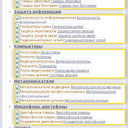
Товары здоровья
Товары при бетствиях
Защита информации
Безопасность
информационная
Генераторы шума
Защита переговоров
Защита средств связи
Радиомониторинг сетей
Компьютеры
Аксессуары
Антенны
Видеорегистраторы
Планшеты
Платы видеозахвата
Системы зрения
Металлоискатели
Металлоискатели подводные
Металлоискатели
профессиональные
Металлоискатели ручные
Микрофоны диктофоны
Диктофонов товары
Микрофонов товары
Подавители диктофонов
Оптика