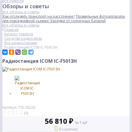
Все новости
Обзоры и советы
Все обзоры и советы
Как отследить транспорт на расстояние?
Правильные фотоаппараты
для повседневной съемки
Зарядки от солнечных батарей
Все обзоры и советы
Главная
Каталог товаров
Средства радиосвязи
Все радиостанции
Радиостанция ICOM IC-F5013H
Радиостанция ICOM IC-F5013H
Артикул: TSS-28228
(0)
56 810 ₽
за 1 шт
В наличии