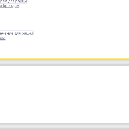
реи для раций
по брендам
ечение для раций
она