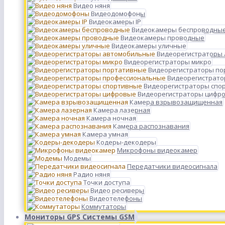
Видео няня
Видеодомофоны
Видеокамеры IP
Видеокамеры беспроводны
Видеокамеры проводные
Видеокамеры уличные
Видеорегистраторы
Видеорегистраторы микро
Видеорегистраторы п
Видеорегистрато
Видеорегистраторы спо
Видеорегистраторы цифр
Камера взрывозащищенная
Камера лазерная
Камера ночная
Камера распознавания
Камера умная
Кодеры-декодеры
Микрофоны видеокамер
Модемы
Передатчики видеосигнала
Радио няня
Точки доступа
Видео ресиверы
Видеотелефоны
Коммутаторы
Мониторы GPS Системы GSM