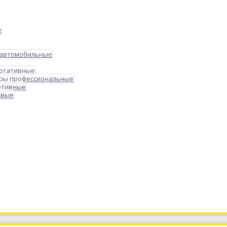
е
 автомобильные
ортативные
ры профессиональные
ртивные
овые