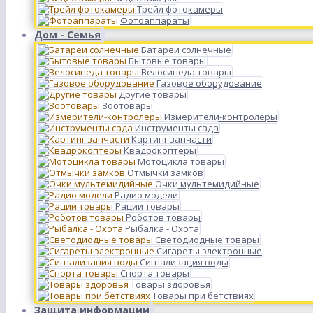
Трейл фотокамеры
Фотоаппараты
Дом - Семья
Батареи солнечные
Бытовые товары
Велосипеда товары
Газовое оборудование
Другие товары
Зоотовары
Измерители-контролеры
Инструменты сада
Картинг запчасти
Квадрокоптеры
Мотоцикла товары
Отмычки замков
Очки мультемидийные
Радио модели
Рации товары
Роботов товары
Рыбалка - Охота
Светодиодные товары
Сигареты электронные
Сигнализация воды
Спорта товары
Товары здоровья
Товары при бетствиях
Защита информации