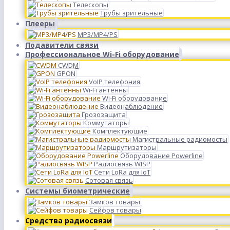
Телескопы
Трубы зрительные
Плееры
MP3/MP4/PS
Подавители связи
Профессиональное Wi-Fi оборудование
CWDM
GPON
VoIP телефония
Wi-Fi антенны
Wi-Fi оборудование
Видеонаблюдение
Грозозащита
Коммутаторы
Комплектующие
Магистральные радиомосты
Маршрутизаторы
Оборудование Powerline
Радиосвязь WISP
Сети LoRa для IoT
Сотовая связь
Системы биометрические
Замков товары
Сейфов товары
Средства радиосвязи