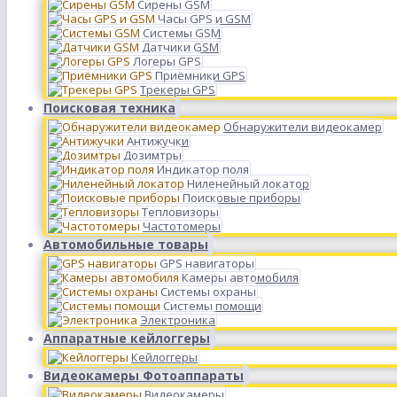
Сирены GSM
Часы GPS и GSM
Системы GSM
Датчики GSM
Логеры GPS
Приёмники GPS
Трекеры GPS
Поисковая техника
Обнаружители видеокамер
Антижучки
Дозимтры
Индикатор поля
Ниленейный локатор
Поисковые приборы
Тепловизоры
Частотомеры
Автомобильные товары
GPS навигаторы
Камеры автомобиля
Системы охраны
Системы помощи
Электроника
Аппаратные кейлоггеры
Кейлоггеры
Видеокамеры Фотоаппараты
Видеокамеры