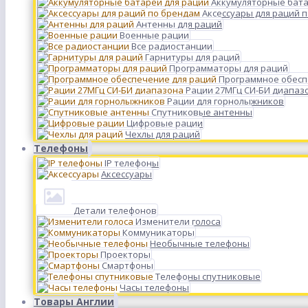
Аккумуляторные бата
Аксессуары для раций 
Антенны для раций
Военные рации
Все радиостанции
Гарнитуры для раций
Программаторы для раций
Программное обесп
Рации 27МГц СИ-БИ диапаз
Рации для горнолыжников
Спутниковые антенны
Цифровые рации
Чехлы для раций
Телефоны
IP телефоны
Аксессуары
Детали телефонов
Изменители голоса
Коммуникаторы
Необычные телефоны
Проекторы
Смартфоны
Телефоны спутниковые
Часы телефоны
Товары Англии