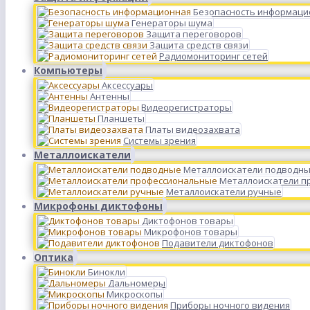
Безопасность информаци
Генераторы шума
Защита переговоров
Защита средств связи
Радиомониторинг сетей
Компьютеры
Аксессуары
Антенны
Видеорегистраторы
Планшеты
Платы видеозахвата
Системы зрения
Металлоискатели
Металлоискатели подводн
Металлоискатели п
Металлоискатели ручные
Микрофоны диктофоны
Диктофонов товары
Микрофонов товары
Подавители диктофонов
Оптика
Бинокли
Дальномеры
Микроскопы
Приборы ночного видения