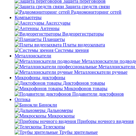
Защита переговоров
Защита средств связи
Радиомониторинг сетей
Компьютеры
Аксессуары
Антенны
Видеорегистраторы
Планшеты
Платы видеозахвата
Системы зрения
Металлоискатели
Металлоискатели подвод
Металлоискатели
Металлоискатели ручные
Микрофоны диктофоны
Диктофонов товары
Микрофонов товары
Подавители диктофонов
Оптика
Бинокли
Дальномеры
Микроскопы
Приборы ночного видения
Телескопы
Трубы зрительные