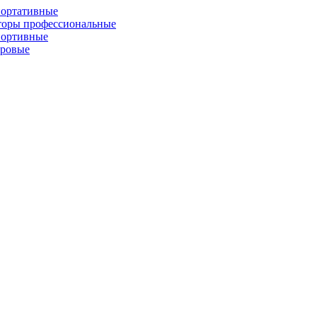
портативные
торы профессиональные
портивные
фровые