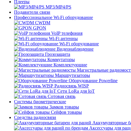
Плееры
MP3/MP4/PS
Подавители связи
Профессиональное Wi-Fi оборудование
CWDM
GPON
VoIP телефония
Wi-Fi антенны
Wi-Fi оборудование
Видеонаблюдение
Грозозащита
Коммутаторы
Комплектующие
Магистральные радиомос
Маршрутизаторы
Оборудование Powerline
Радиосвязь WISP
Сети LoRa для IoT
Сотовая связь
Системы биометрические
Замков товары
Сейфов товары
Средства радиосвязи
Аккумуляторные ба
Аксессуары для рац