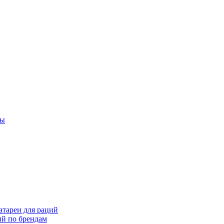
ты
тареи для раций
ий по брендам