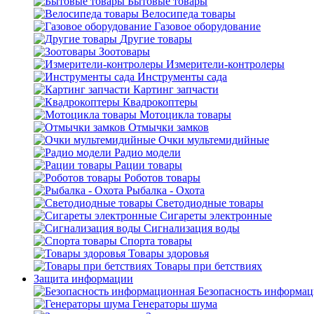
Бытовые товары
Велосипеда товары
Газовое оборудование
Другие товары
Зоотовары
Измерители-контролеры
Инструменты сада
Картинг запчасти
Квадрокоптеры
Мотоцикла товары
Отмычки замков
Очки мультемидийные
Радио модели
Рации товары
Роботов товары
Рыбалка - Охота
Светодиодные товары
Сигареты электронные
Сигнализация воды
Спорта товары
Товары здоровья
Товары при бетствиях
Защита информации
Безопасность информа
Генераторы шума