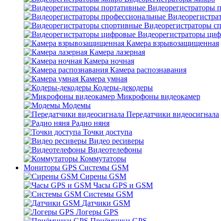
Видеорегистраторы 
Видеорегистра
Видеорегистраторы с
Видеорегистраторы ци
Камера взрывозащищенная
Камера лазерная
Камера ночная
Камера распознавания
Камера умная
Кодеры-декодеры
Микрофоны видеокамер
Модемы
Передатчики видеосигнала
Радио няня
Точки доступа
Видео ресиверы
Видеотелефоны
Коммутаторы
Мониторы GPS Системы GSM
Сирены GSM
Часы GPS и GSM
Системы GSM
Датчики GSM
Логеры GPS
Приёмники GPS