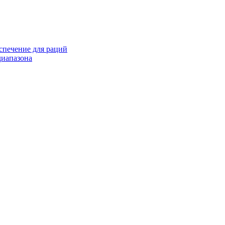
спечение для раций
иапазона