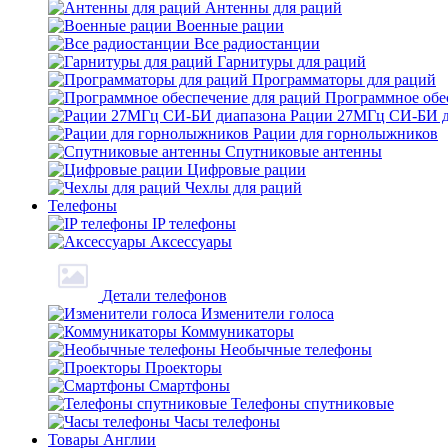
Антенны для раций
Военные рации
Все радиостанции
Гарнитуры для раций
Программаторы для раций
Программное обе
Рации 27МГц СИ-БИ д
Рации для горнолыжников
Спутниковые антенны
Цифровые рации
Чехлы для раций
Телефоны
IP телефоны
Аксессуары
Детали телефонов
Изменители голоса
Коммуникаторы
Необычные телефоны
Проекторы
Смартфоны
Телефоны спутниковые
Часы телефоны
Товары Англии