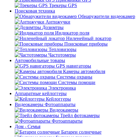
Трекеры GPS
Поисковая техника
Обнаружители видеокамер
Антижучки
Дозимтры
Индикатор поля
Ниленейный локатор
Поисковые приборы
Тепловизоры
Частотомеры
Автомобильные товары
GPS навигаторы
Камеры автомобиля
Системы охраны
Системы помощи
Электроника
Аппаратные кейлоггеры
Кейлоггеры
Видеокамеры Фотоаппараты
Видеокамеры
Трейл фотокамеры
Фотоаппараты
Дом - Семья
Батареи солнечные