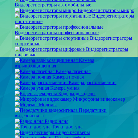
Видеорегистраторы автомобильные
Видеорегистраторы микро
Видеорегистраторы
портативные
Видеорегистраторы профессиональные
Видеорегистраторы
спортивные
Видеорегистраторы
цифровые
Камера
взрывозащищенная
Камера лазерная
Камера ночная
Камера распознавания
Камера умная
Кодеры-декодеры
Микрофоны видеокамер
Модемы
Передатчики
видеосигнала
Радио няня
Точки доступа
Видео ресиверы
Видеотелефоны