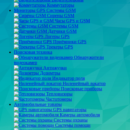
Коммутаторы
Мониторы GPS Системы GSM
Сирены GSM
Часы GPS и GSM
Системы GSM
Датчики GSM
Логеры GPS
Приёмники GPS
Трекеры GPS
Поисковая техника
Обнаружители
видеокамер
Антижучки
Дозимтры
Индикатор поля
Ниленейный локатор
Поисковые приборы
Тепловизоры
Частотомеры
Автомобильные товары
GPS навигаторы
Камеры автомобиля
Системы охраны
Системы помощи