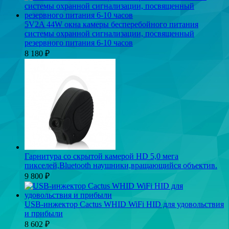
5V2A 44W окна камеры бесперебойного питания
системы охранной сигнализации, посвященный
резервного питания 6-10 часов
8 180
₽
Гарнитура со скрытой камерой HD 5,0 мега
пикселей,Bluetooth наушники,вращающийся объектив.
9 800
₽
USB-инжектор Cactus WHID WiFi HID для удовольствия
и прибыли
8 602
₽