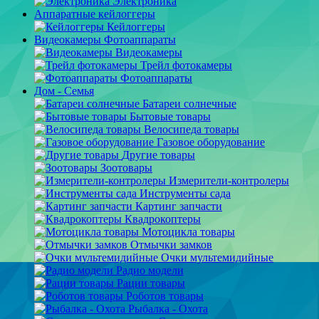
Электроника
Аппаратные кейлоггеры
Кейлоггеры
Видеокамеры Фотоаппараты
Видеокамеры
Трейл фотокамеры
Фотоаппараты
Дом - Семья
Батареи солнечные
Бытовые товары
Велосипеда товары
Газовое оборудование
Другие товары
Зоотовары
Измерители-контролеры
Инструменты сада
Картинг запчасти
Квадрокоптеры
Мотоцикла товары
Отмычки замков
Очки мультемидийные
Радио модели
Рации товары
Роботов товары
Рыбалка - Охота