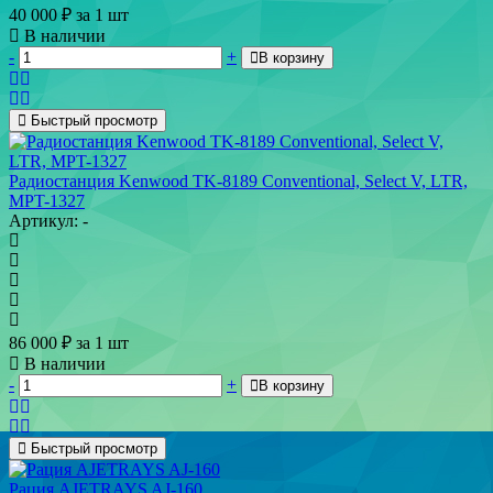
40 000
₽
за 1 шт
В наличии
-
+
В корзину
Быстрый просмотр
Радиостанция Kenwood TK-8189 Conventional, Select V, LTR,
MPT-1327
Артикул: -
86 000
₽
за 1 шт
В наличии
-
+
В корзину
Быстрый просмотр
Рация AJETRAYS AJ-160