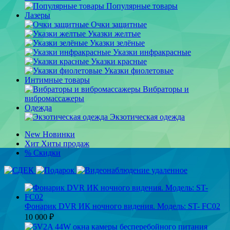
Популярные товары
Лазеры
Очки защитные
Указки желтые
Указки зелёные
Указки инфракрасные
Указки красные
Указки фиолетовые
Интимные товары
Вибраторы и
вибромассажеры
Одежда
Экзотическая одежда
New
Новинки
Хит
Хиты продаж
%
Скидки
Фонарик DVR ИК ночного видения. Модель: ST- FC02
10 000
₽