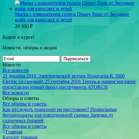
Маска с изменителем голоса Disney Store от Звездные
войн для взрослых и детей
20 300
₽
Будьте в курсе!
Новости, обзоры и акции
Подписаться
Новости
Все новости
21 декабря 2016
Электрический резчик Husqvarna K 3000
Electric со скидкой!
25 сентября 2016
Теперь в нашем магазине
представлен новый бренд инструмента ATORCH
Все новости
Обзоры и советы
Все обзоры и советы
Как отследить транспорт на расстояние?
Правильные
фотоаппараты для повседневной съемки
Зарядки от
солнечных батарей
Все обзоры и советы
Главная
Каталог товаров