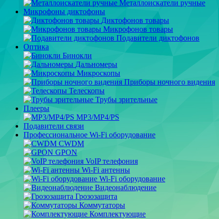
Металлоискатели ручные
Микрофоны диктофоны
Диктофонов товары
Микрофонов товары
Подавители диктофонов
Оптика
Бинокли
Дальномеры
Микроскопы
Приборы ночного видения
Телескопы
Трубы зрительные
Плееры
MP3/MP4/PS
Подавители связи
Профессиональное Wi-Fi оборудование
CWDM
GPON
VoIP телефония
Wi-Fi антенны
Wi-Fi оборудование
Видеонаблюдение
Грозозащита
Коммутаторы
Комплектующие