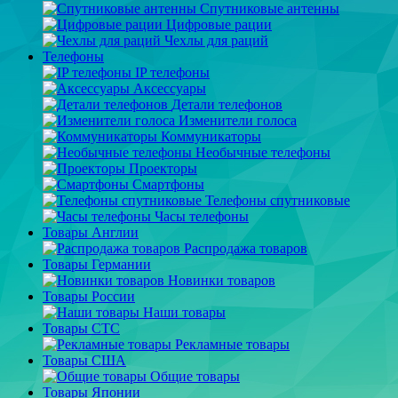
Спутниковые антенны
Цифровые рации
Чехлы для раций
Телефоны
IP телефоны
Аксессуары
Детали телефонов
Изменители голоса
Коммуникаторы
Необычные телефоны
Проекторы
Смартфоны
Телефоны спутниковые
Часы телефоны
Товары Англии
Распродажа товаров
Товары Германии
Новинки товаров
Товары России
Наши товары
Товары СТС
Рекламные товары
Товары США
Общие товары
Товары Японии