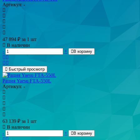
Артикул: -
47 894
₽
за 1 шт
В наличии
-
+
В корзину
Быстрый просмотр
Рация Yaesu FTA-550L
Артикул: -
63 139
₽
за 1 шт
В наличии
-
+
В корзину