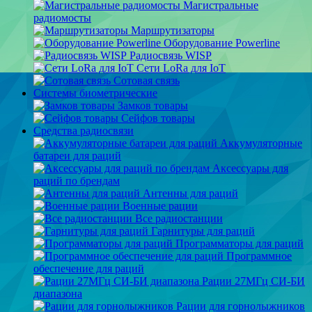
Магистральные
радиомосты
Маршрутизаторы
Оборудование Powerline
Радиосвязь WISP
Сети LoRa для IoT
Сотовая связь
Системы биометрические
Замков товары
Сейфов товары
Средства радиосвязи
Аккумуляторные
батареи для раций
Аксессуары для
раций по брендам
Антенны для раций
Военные рации
Все радиостанции
Гарнитуры для раций
Программаторы для раций
Программное
обеспечение для раций
Рации 27МГц СИ-БИ
диапазона
Рации для горнолыжников