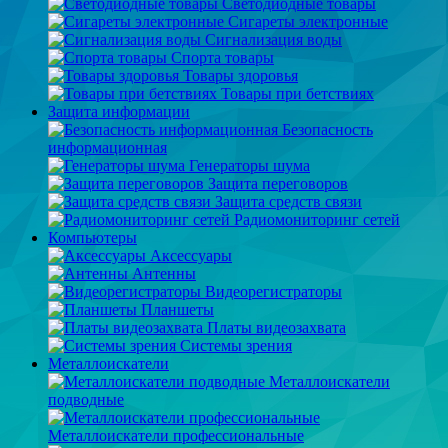
Светодиодные товары
Сигареты электронные
Сигнализация воды
Спорта товары
Товары здоровья
Товары при бетствиях
Защита информации
Безопасность
информационная
Генераторы шума
Защита переговоров
Защита средств связи
Радиомониторинг сетей
Компьютеры
Аксессуары
Антенны
Видеорегистраторы
Планшеты
Платы видеозахвата
Системы зрения
Металлоискатели
Металлоискатели
подводные
Металлоискатели профессиональные