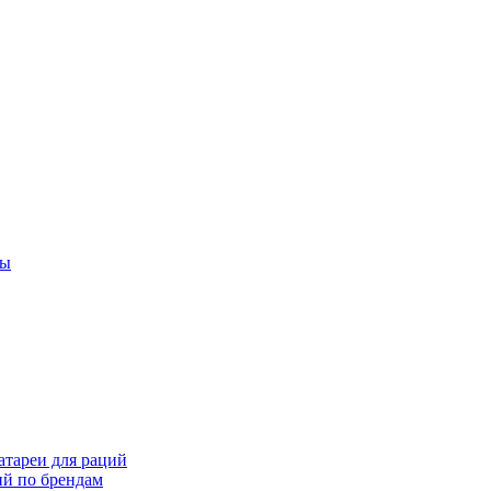
ты
тареи для раций
ий по брендам