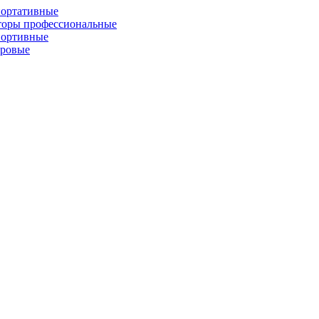
портативные
торы профессиональные
портивные
фровые