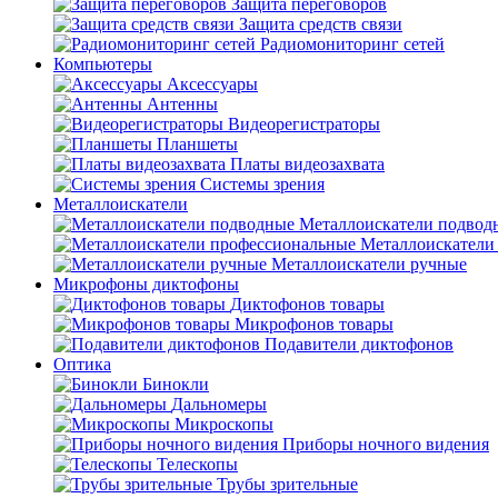
Защита переговоров
Защита средств связи
Радиомониторинг сетей
Компьютеры
Аксессуары
Антенны
Видеорегистраторы
Планшеты
Платы видеозахвата
Системы зрения
Металлоискатели
Металлоискатели подвод
Металлоискатели
Металлоискатели ручные
Микрофоны диктофоны
Диктофонов товары
Микрофонов товары
Подавители диктофонов
Оптика
Бинокли
Дальномеры
Микроскопы
Приборы ночного видения
Телескопы
Трубы зрительные