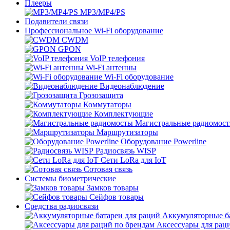
Плееры
MP3/MP4/PS
Подавители связи
Профессиональное Wi-Fi оборудование
CWDM
GPON
VoIP телефония
Wi-Fi антенны
Wi-Fi оборудование
Видеонаблюдение
Грозозащита
Коммутаторы
Комплектующие
Магистральные радиомос
Маршрутизаторы
Оборудование Powerline
Радиосвязь WISP
Сети LoRa для IoT
Сотовая связь
Системы биометрические
Замков товары
Сейфов товары
Средства радиосвязи
Аккумуляторные ба
Аксессуары для рац