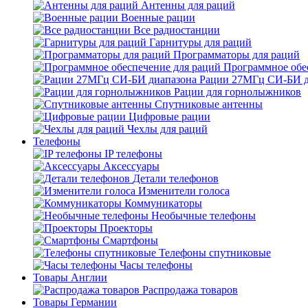
Антенны для раций
Военные рации
Все радиостанции
Гарнитуры для раций
Программаторы для раций
Программное обе
Рации 27МГц СИ-БИ д
Рации для горнолыжников
Спутниковые антенны
Цифровые рации
Чехлы для раций
Телефоны
IP телефоны
Аксессуары
Детали телефонов
Изменители голоса
Коммуникаторы
Необычные телефоны
Проекторы
Смартфоны
Телефоны спутниковые
Часы телефоны
Товары Англии
Распродажа товаров
Товары Германии