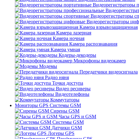
Видеорегистраторы 
Видеорегистра
Видеорегистраторы с
Видеорегистраторы ци
Камера взрывозащищенная
Камера лазерная
Камера ночная
Камера распознавания
Камера умная
Кодеры-декодеры
Микрофоны видеокамер
Модемы
Передатчики видеосигнала
Радио няня
Точки доступа
Видео ресиверы
Видеотелефоны
Коммутаторы
Мониторы GPS Системы GSM
Сирены GSM
Часы GPS и GSM
Системы GSM
Датчики GSM
Логеры GPS
Приёмники GPS