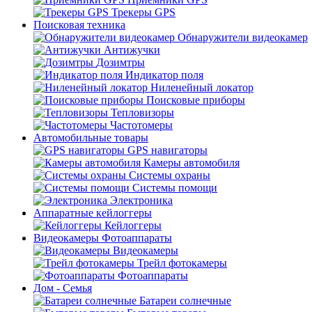
Трекеры GPS
Поисковая техника
Обнаружители видеокамер
Антижучки
Дозимтры
Индикатор поля
Ниленейный локатор
Поисковые приборы
Тепловизоры
Частотомеры
Автомобильные товары
GPS навигаторы
Камеры автомобиля
Системы охраны
Системы помощи
Электроника
Аппаратные кейлоггеры
Кейлоггеры
Видеокамеры Фотоаппараты
Видеокамеры
Трейл фотокамеры
Фотоаппараты
Дом - Семья
Батареи солнечные