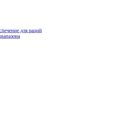
спечение для раций
иапазона