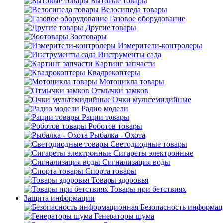
Бытовые товары
Велосипеда товары
Газовое оборудование
Другие товары
Зоотовары
Измерители-контролеры
Инструменты сада
Картинг запчасти
Квадрокоптеры
Мотоцикла товары
Отмычки замков
Очки мультемидийные
Радио модели
Рации товары
Роботов товары
Рыбалка - Охота
Светодиодные товары
Сигареты электронные
Сигнализация воды
Спорта товары
Товары здоровья
Товары при бетствиях
Защита информации
Безопасность информа
Генераторы шума