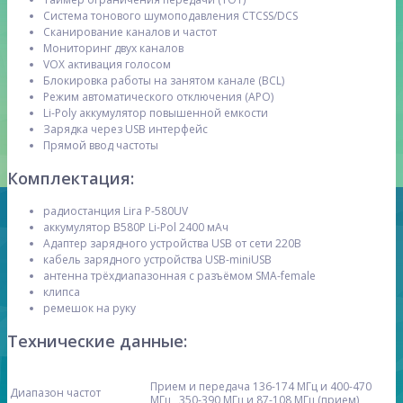
Система тонового шумоподавления CTCSS/DCS
Сканирование каналов и частот
Мониторинг двух каналов
VOX активация голосом
Блокировка работы на занятом канале (BCL)
Режим автоматического отключения (АРО)
Li-Poly аккумулятор повышенной емкости
Зарядка через USB интерфейс
Прямой ввод частоты
Комплектация:
радиостанция Lira P-580UV
аккумулятор B580P Li-Pol 2400 мАч
Адаптер зарядного устройства USB от сети 220В
кабель зарядного устройства USB-miniUSB
антенна трёхдиапазонная с разъёмом SMA-female
клипса
ремешок на руку
Технические данные:
Прием и передача 136-174 МГц и 400-470
Диапазон частот
МГц , 350-390 МГц и 87-108 МГц (прием)