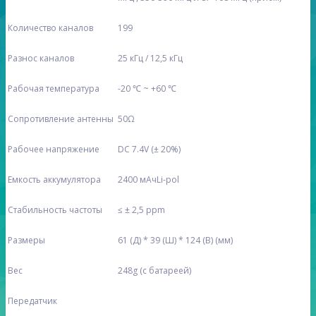
Количество каналов
199
Разнос каналов
25 кГц / 12,5 кГц
Рабочая температура
-20 ℃ ~ +60 ℃
Сопротивление антенны
50Ω
Рабочее напряжение
DC 7.4V (± 20%)
Емкость аккумулятора
2400 мАчLi-pol
Стабильность частоты
≤ ± 2,5 ppm
Размеры
61 (Д) * 39 (Ш) * 124 (В) (мм)
Вес
248g (с батареей)
Передатчик