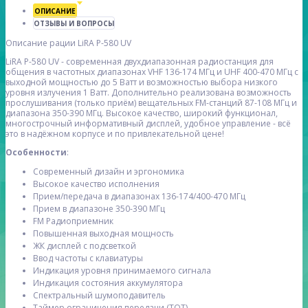
ОПИСАНИЕ
ОТЗЫВЫ И ВОПРОСЫ
Описание рации LiRA P-580 UV
LiRA P-580 UV - cовременная двухдиапазонная радиостанция для
общения в частотных диапазонах VHF 136-174 МГц и UHF 400-470 МГц с
выходной мощностью до 5 Ватт и возможностью выбора низкого
уровня излучения 1 Ватт. Дополнительно реализована возможность
прослушивания (только приём) вещательных FM-станций 87-108 МГц и
диапазона 350-390 МГц. Высокое качество, широкий функционал,
многострочный информативный дисплей, удобное управление - всё
это в надёжном корпусе и по привлекательной цене!
Особенности
:
Современный дизайн и эргономика
Высокое качество исполнения
Прием/передача в диапазонах 136-174/400-470 МГц
Прием в диапазоне 350-390 МГц
FM Радиоприемник
Повышенная выходная мощность
ЖК дисплей с подсветкой
Ввод частоты с клавиатуры
Индикация уровня принимаемого сигнала
Индикация состояния аккумулятора
Спектральный шумоподавитель
Таймер ограничения передачи (TOT)