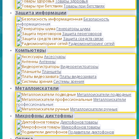
Товары здоровья
Товары при бетствиях
Защита информации
Безопасность
информационная
Генераторы шума
Защита переговоров
Защита средств связи
Радиомониторинг сетей
Компьютеры
Аксессуары
Антенны
Видеорегистраторы
Планшеты
Платы видеозахвата
Системы зрения
Металлоискатели
Металлоискатели подводные
Металлоискатели
профессиональные
Металлоискатели ручные
Микрофоны диктофоны
Диктофонов товары
Микрофонов товары
Подавители диктофонов
Оптика