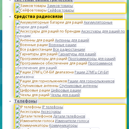
Замков товары
Сейфов товары
Средства радиосвязи
Аккумуляторные
батареи для раций
Аксессуары для раций по
брендам
Антенны для раций
Военные рации
Все радиостанции
Гарнитуры для раций
Программаторы для раций
Программное
обеспечение для раций
Рации 27МГц СИ-БИ
диапазона
Рации для горнолыжников
Спутниковые антенны
Цифровые рации
Чехлы для раций
Телефоны
IP телефоны
Аксессуары
Детали телефонов
Изменители голоса
Коммуникаторы