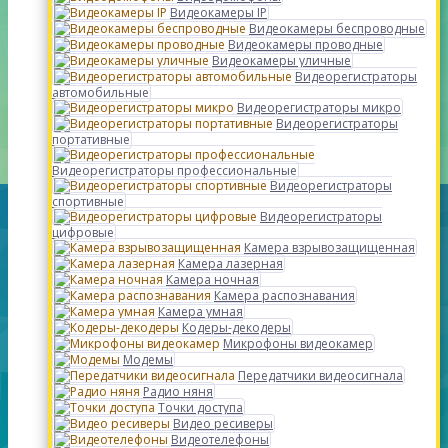
Видеокамеры IP
Видеокамеры беспроводные
Видеокамеры проводные
Видеокамеры уличные
Видеорегистраторы
автомобильные
Видеорегистраторы микро
Видеорегистраторы
портативные
Видеорегистраторы профессиональные
Видеорегистраторы
спортивные
Видеорегистраторы
цифровые
Камера взрывозащищенная
Камера лазерная
Камера ночная
Камера распознавания
Камера умная
Кодеры-декодеры
Микрофоны видеокамер
Модемы
Передатчики видеосигнала
Радио няня
Точки доступа
Видео ресиверы
Видеотелефоны