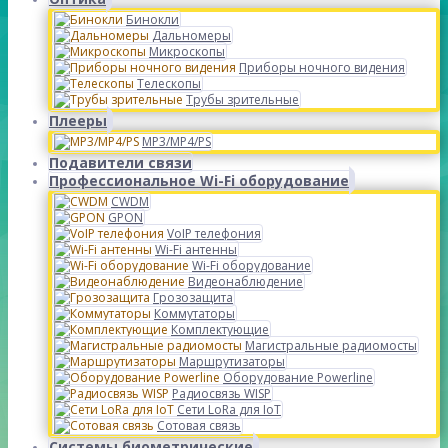
Бинокли
Дальномеры
Микроскопы
Приборы ночного видения
Телескопы
Трубы зрительные
Плееры
MP3/MP4/PS
Подавители связи
Профессиональное Wi-Fi оборудование
CWDM
GPON
VoIP телефония
Wi-Fi антенны
Wi-Fi оборудование
Видеонаблюдение
Грозозащита
Коммутаторы
Комплектующие
Магистральные радиомосты
Маршрутизаторы
Оборудование Powerline
Радиосвязь WISP
Сети LoRa для IoT
Сотовая связь
Системы биометрические