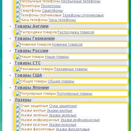
Необычные телефоны
Проекторы
Смартфоны
Телефоны спутниковые
Часы телефоны
Товары Англии
Распродажа товаров
Товары Германии
Новинки товаров
Товары России
Наши товары
Товары СТС
Рекламные товары
Товары США
Общие товары
Товары Японии
Популярные товары
Лазеры
Очки защитные
Указки желтые
Указки зелёные
Указки инфракрасные
Указки красные
Указки фиолетовые