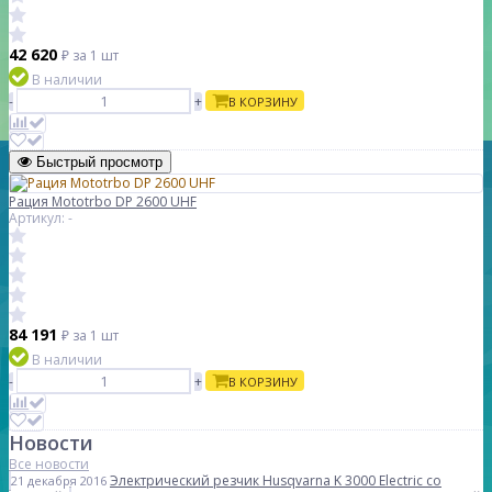
42 620
₽
за 1 шт
В наличии
-
+
В КОРЗИНУ
Быстрый просмотр
Рация Mototrbo DP 2600 UHF
Артикул: -
84 191
₽
за 1 шт
В наличии
-
+
В КОРЗИНУ
Новости
Все новости
Электрический резчик Husqvarna K 3000 Electric со
21 декабря 2016