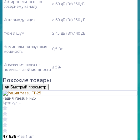
Избирательность по
≥ 60 дБ (Вт) / 50дБ
соседнему каналу
Интермодуляция
≥ 60 дБ (Вт) / 50 дБ
Фон и шум
≥ 45 дБ (Вт) / 40 дБ
Номинальная звуковая
0,5 Вт
мощность
Искажения звука на
≤ 5%
номинальной мощности
Похожие товары
Быстрый просмотр
Рация Yaesu FT-25
Артикул: -
47 838
₽
за 1 шт