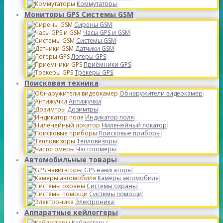
Коммутаторы
Мониторы GPS Системы GSM
Сирены GSM
Часы GPS и GSM
Системы GSM
Датчики GSM
Логеры GPS
Приёмники GPS
Трекеры GPS
Поисковая техника
Обнаружители видеокамер
Антижучки
Дозимтры
Индикатор поля
Ниленейный локатор
Поисковые приборы
Тепловизоры
Частотомеры
Автомобильные товары
GPS навигаторы
Камеры автомобиля
Системы охраны
Системы помощи
Электроника
Аппаратные кейлоггеры
Кейлоггеры