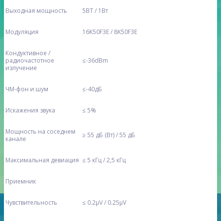
Выходная мощность
5ВТ / 1Вт
Модуляция
16K50F3E / 8K50F3E
Кондуктивное /
радиочастотное
≤-36dBm
излучение
ЧМ-фон и шум
≤-40дБ
Искажения звука
≤ 5%
Мощность на соседнем
≥ 55 дБ (Вт) / 55 дБ
канале
Максимальная девиация
≤ 5 кГц / 2,5 кГц
Приемник
Чувствительность
≤ 0.2μV / 0.25μV