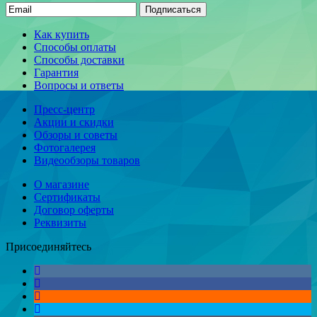
Подписаться
Как купить
Способы оплаты
Способы доставки
Гарантия
Вопросы и ответы
Пресс-центр
Акции и скидки
Обзоры и советы
Фотогалерея
Видеообзоры товаров
О магазине
Сертификаты
Договор оферты
Реквизиты
Присоединяйтесь