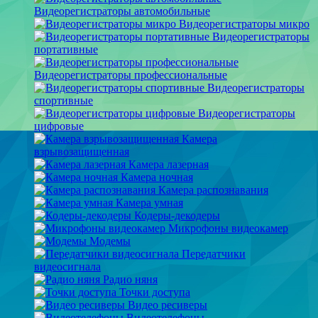
Видеорегистраторы автомобильные
Видеорегистраторы микро
Видеорегистраторы
портативные
Видеорегистраторы профессиональные
Видеорегистраторы
спортивные
Видеорегистраторы
цифровые
Камера
взрывозащищенная
Камера лазерная
Камера ночная
Камера распознавания
Камера умная
Кодеры-декодеры
Микрофоны видеокамер
Модемы
Передатчики
видеосигнала
Радио няня
Точки доступа
Видео ресиверы
Видеотелефоны