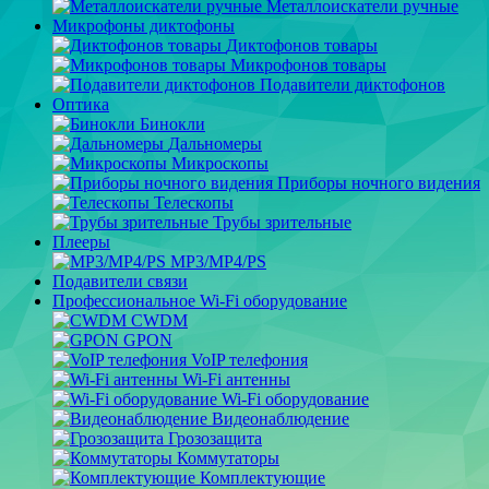
Металлоискатели ручные
Микрофоны диктофоны
Диктофонов товары
Микрофонов товары
Подавители диктофонов
Оптика
Бинокли
Дальномеры
Микроскопы
Приборы ночного видения
Телескопы
Трубы зрительные
Плееры
MP3/MP4/PS
Подавители связи
Профессиональное Wi-Fi оборудование
CWDM
GPON
VoIP телефония
Wi-Fi антенны
Wi-Fi оборудование
Видеонаблюдение
Грозозащита
Коммутаторы
Комплектующие