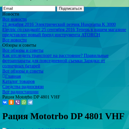
Подписаться
Новости
Все новости
21 декабря 2016
Электрический резчик Husqvarna K 3000
Electric со скидкой!
25 сентября 2016
Теперь в нашем магазине
представлен новый бренд инструмента ATORCH
Все новости
Обзоры и советы
Все обзоры и советы
Как отследить транспорт на расстояние?
Правильные
фотоаппараты для повседневной съемки
Зарядки от
солнечных батарей
Все обзоры и советы
Главная
Каталог товаров
Средства радиосвязи
Все радиостанции
Рация Mototrbo DP 4801 VHF
Рация Mototrbo DP 4801 VHF