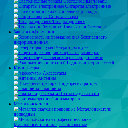
Светодиодные товары
Сигареты электронные
Сигнализация воды
Спорта товары
Товары здоровья
Товары при бетствиях
Защита информации
Безопасность
информационная
Генераторы шума
Защита переговоров
Защита средств связи
Радиомониторинг сетей
Компьютеры
Аксессуары
Антенны
Видеорегистраторы
Планшеты
Платы видеозахвата
Системы зрения
Металлоискатели
Металлоискатели
подводные
Металлоискатели профессиональные