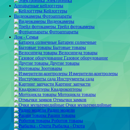
Электроника
Аппаратные кейлоггеры
Кейлоггеры
Видеокамеры Фотоаппараты
Видеокамеры
Трейл фотокамеры
Фотоаппараты
Дом - Семья
Батареи солнечные
Бытовые товары
Велосипеда товары
Газовое оборудование
Другие товары
Зоотовары
Измерители-контролеры
Инструменты сада
Картинг запчасти
Квадрокоптеры
Мотоцикла товары
Отмычки замков
Очки мультемидийные
Радио модели
Рации товары
Роботов товары
Рыбалка - Охота