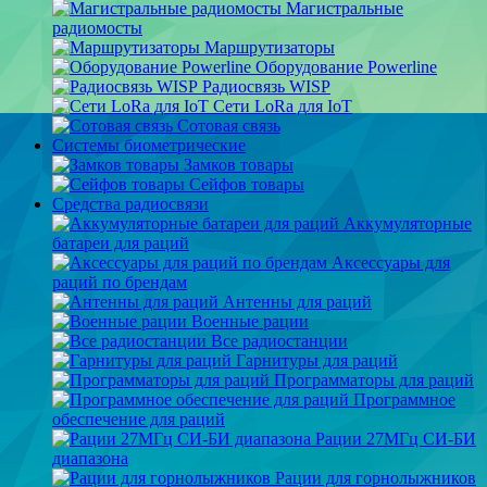
Магистральные
радиомосты
Маршрутизаторы
Оборудование Powerline
Радиосвязь WISP
Сети LoRa для IoT
Сотовая связь
Системы биометрические
Замков товары
Сейфов товары
Средства радиосвязи
Аккумуляторные
батареи для раций
Аксессуары для
раций по брендам
Антенны для раций
Военные рации
Все радиостанции
Гарнитуры для раций
Программаторы для раций
Программное
обеспечение для раций
Рации 27МГц СИ-БИ
диапазона
Рации для горнолыжников