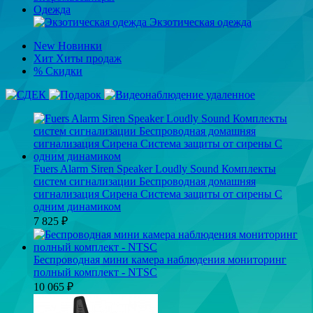
Одежда
Экзотическая одежда
New
Новинки
Хит
Хиты продаж
%
Скидки
Fuers Alarm Siren Speaker Loudly Sound Комплекты
систем сигнализации Беспроводная домашняя
сигнализация Сирена Система защиты от сирены С
одним динамиком
7 825
₽
Беспроводная мини камера наблюдения мониторинг
полный комплект - NTSC
10 065
₽