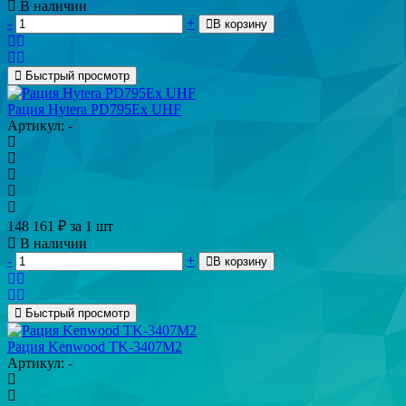
В наличии
-
+
В корзину
Быстрый просмотр
Рация Hytera PD795Ex UHF
Артикул: -
148 161
₽
за 1 шт
В наличии
-
+
В корзину
Быстрый просмотр
Рация Kenwood TK-3407M2
Артикул: -