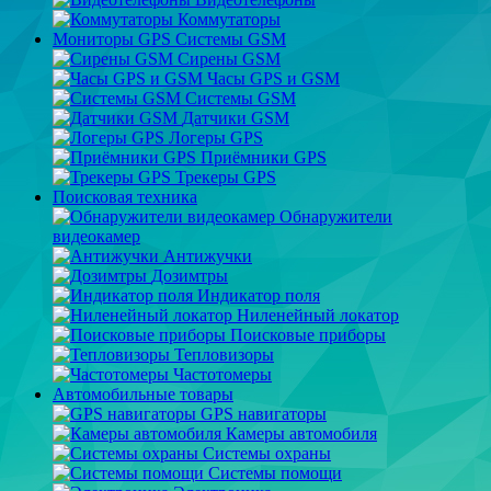
Коммутаторы
Мониторы GPS Системы GSM
Сирены GSM
Часы GPS и GSM
Системы GSM
Датчики GSM
Логеры GPS
Приёмники GPS
Трекеры GPS
Поисковая техника
Обнаружители
видеокамер
Антижучки
Дозимтры
Индикатор поля
Ниленейный локатор
Поисковые приборы
Тепловизоры
Частотомеры
Автомобильные товары
GPS навигаторы
Камеры автомобиля
Системы охраны
Системы помощи