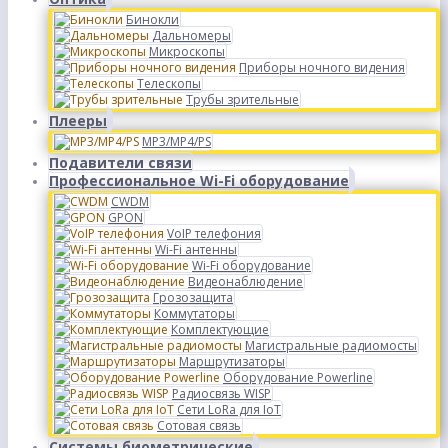
Бинокли
Дальномеры
Микроскопы
Приборы ночного видения
Телескопы
Трубы зрительные
Плееры
MP3/MP4/PS
Подавители связи
Профессиональное Wi-Fi оборудование
CWDM
GPON
VoIP телефония
Wi-Fi антенны
Wi-Fi оборудование
Видеонаблюдение
Грозозащита
Коммутаторы
Комплектующие
Магистральные радиомосты
Маршрутизаторы
Оборудование Powerline
Радиосвязь WISP
Сети LoRa для IoT
Сотовая связь
Системы биометрические