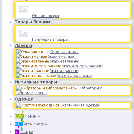
Общие товары
Товары Японии
Популярные товары
Лазеры
Очки защитные
Указки желтые
Указки зелёные
Указки инфракрасные
Указки красные
Указки фиолетовые
Интимные товары
Вибраторы и
вибромассажеры
Одежда
Экзотическая одежда
Новинки
NEW
Хиты продаж
ХИТ
Скидки
%