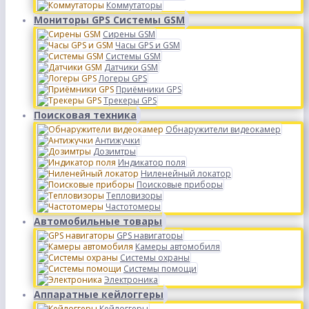
Коммутаторы
Мониторы GPS Системы GSM
Сирены GSM
Часы GPS и GSM
Системы GSM
Датчики GSM
Логеры GPS
Приёмники GPS
Трекеры GPS
Поисковая техника
Обнаружители видеокамер
Антижучки
Дозимтры
Индикатор поля
Ниленейный локатор
Поисковые приборы
Тепловизоры
Частотомеры
Автомобильные товары
GPS навигаторы
Камеры автомобиля
Системы охраны
Системы помощи
Электроника
Аппаратные кейлоггеры
Кейлоггеры