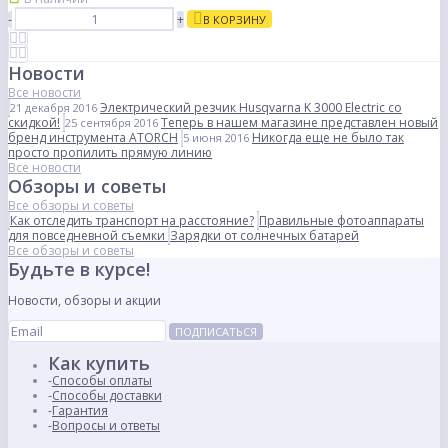
-
+
В КОРЗИНУ
Новости
Все новости
Электрический резчик Husqvarna K 3000 Electric со
21 декабря 2016
скидкой!
Теперь в нашем магазине представлен новый
25 сентября 2016
бренд инструмента ATORCH
Никогда еще не было так
5 июня 2016
просто пропилить прямую линию
Все новости
Обзоры и советы
Все обзоры и советы
Как отследить транспорт на расстояние?
Правильные фотоаппараты
для повседневной съемки
Зарядки от солнечных батарей
Все обзоры и советы
Будьте в курсе!
Новости, обзоры и акции
ПОДПИСАТЬСЯ
Как купить
Способы оплаты
Способы доставки
Гарантия
Вопросы и ответы