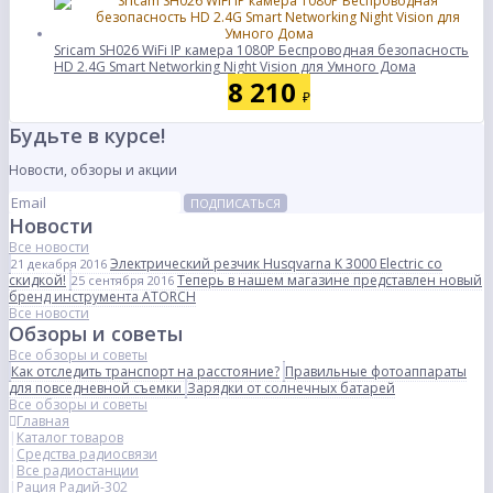
Sricam SH026 WiFi IP камера 1080P Беспроводная безопасность
HD 2.4G Smart Networking Night Vision для Умного Дома
8 210
₽
Будьте в курсе!
Новости, обзоры и акции
ПОДПИСАТЬСЯ
Новости
Все новости
Электрический резчик Husqvarna K 3000 Electric со
21 декабря 2016
скидкой!
Теперь в нашем магазине представлен новый
25 сентября 2016
бренд инструмента ATORCH
Все новости
Обзоры и советы
Все обзоры и советы
Как отследить транспорт на расстояние?
Правильные фотоаппараты
для повседневной съемки
Зарядки от солнечных батарей
Все обзоры и советы
Главная
Каталог товаров
Средства радиосвязи
Все радиостанции
Рация Радий-302