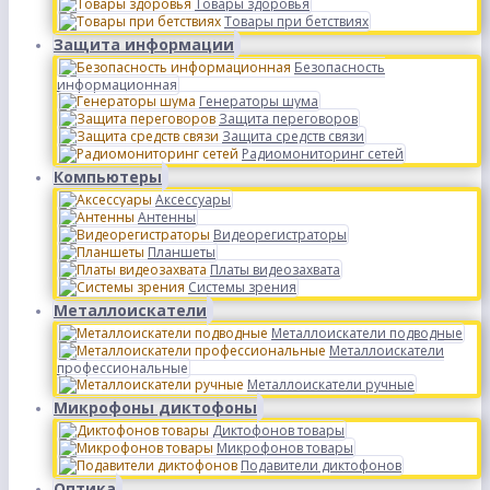
Товары здоровья
Товары при бетствиях
Защита информации
Безопасность
информационная
Генераторы шума
Защита переговоров
Защита средств связи
Радиомониторинг сетей
Компьютеры
Аксессуары
Антенны
Видеорегистраторы
Планшеты
Платы видеозахвата
Системы зрения
Металлоискатели
Металлоискатели подводные
Металлоискатели
профессиональные
Металлоискатели ручные
Микрофоны диктофоны
Диктофонов товары
Микрофонов товары
Подавители диктофонов
Оптика