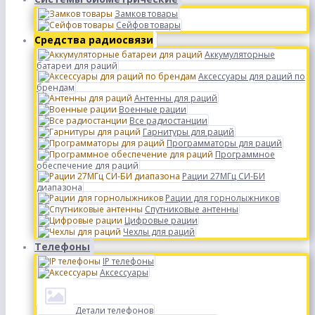
Замков товары
Сейфов товары
Средства радиосвязи
Аккумуляторные
батареи для раций
Аксессуары для раций по
брендам
Антенны для раций
Военные рации
Все радиостанции
Гарнитуры для раций
Программаторы для раций
Программное
обеспечение для раций
Рации 27МГц СИ-БИ
диапазона
Рации для горнолыжников
Спутниковые антенны
Цифровые рации
Чехлы для раций
Телефоны
IP телефоны
Аксессуары
Детали телефонов