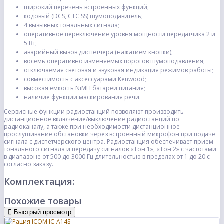
широкий перечень встроенных функций;
кодовый (DCS, CTC SS) шумоподавитель;
4 вызывных тональных сигнала;
оперативное переключение уровня мощности передатчика 2 и
5 Вт;
аварийный вызов диспетчера (нажатием кнопки);
восемь оперативно изменяемых порогов шумоподавления;
отключаемая световая и звуковая индикация режимов работы;
совместимость с аксессуарами Kenwood;
высокая емкость NiMH батареи питания;
наличие функции маскирования речи.
Сервисные функции радиостанций позволяют производить
дистанционное включение/выключение радиостанций по
радиоканалу, а также при необходимости дистанционное
прослушивание обстановки через встроенный микрофон при подаче
сигнала с диспетчерского центра. Радиостанция обеспечивает прием
тонального сигнала и передачу сигналов «Тон 1», «Тон 2» с частотами
в диапазоне от 500 до 3000 Гц длительностью в пределах от 1 до 20 с
согласно заказу.
Комплектация:
Похожие товары
Быстрый просмотр