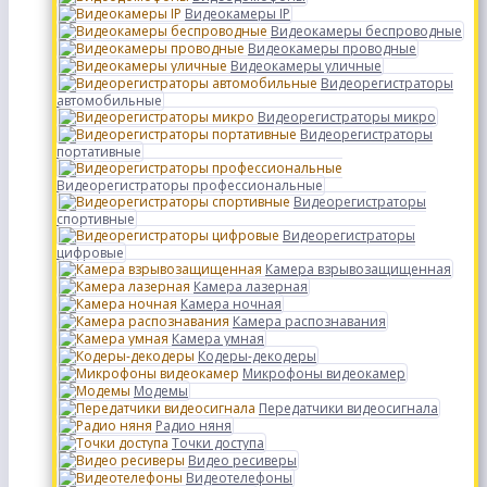
Видеокамеры IP
Видеокамеры беспроводные
Видеокамеры проводные
Видеокамеры уличные
Видеорегистраторы
автомобильные
Видеорегистраторы микро
Видеорегистраторы
портативные
Видеорегистраторы профессиональные
Видеорегистраторы
спортивные
Видеорегистраторы
цифровые
Камера взрывозащищенная
Камера лазерная
Камера ночная
Камера распознавания
Камера умная
Кодеры-декодеры
Микрофоны видеокамер
Модемы
Передатчики видеосигнала
Радио няня
Точки доступа
Видео ресиверы
Видеотелефоны