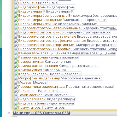
Видео няня
Видеодомофоны
Видеокамеры IP
Видеокамеры беспроводны
Видеокамеры проводные
Видеокамеры уличные
Видеорегистраторы
Видеорегистраторы микро
Видеорегистраторы п
Видеорегистрато
Видеорегистраторы спо
Видеорегистраторы цифр
Камера взрывозащищенная
Камера лазерная
Камера ночная
Камера распознавания
Камера умная
Кодеры-декодеры
Микрофоны видеокамер
Модемы
Передатчики видеосигнала
Радио няня
Точки доступа
Видео ресиверы
Видеотелефоны
Коммутаторы
Мониторы GPS Системы GSM