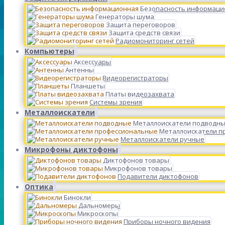
Безопасность информаци
Генераторы шума
Защита переговоров
Защита средств связи
Радиомониторинг сетей
Компьютеры
Аксессуары
Антенны
Видеорегистраторы
Планшеты
Платы видеозахвата
Системы зрения
Металлоискатели
Металлоискатели подводн
Металлоискатели п
Металлоискатели ручные
Микрофоны диктофоны
Диктофонов товары
Микрофонов товары
Подавители диктофонов
Оптика
Бинокли
Дальномеры
Микроскопы
Приборы ночного видения