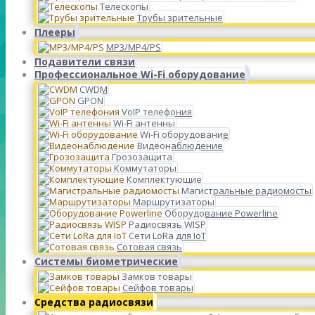
Телескопы
Трубы зрительные
Плееры
MP3/MP4/PS
Подавители связи
Профессиональное Wi-Fi оборудование
CWDM
GPON
VoIP телефония
Wi-Fi антенны
Wi-Fi оборудование
Видеонаблюдение
Грозозащита
Коммутаторы
Комплектующие
Магистральные радиомосты
Маршрутизаторы
Оборудование Powerline
Радиосвязь WISP
Сети LoRa для IoT
Сотовая связь
Системы биометрические
Замков товары
Сейфов товары
Средства радиосвязи