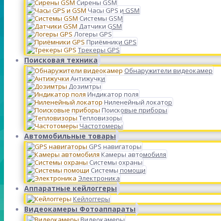
Сирены GSM
Часы GPS и GSM
Системы GSM
Датчики GSM
Логеры GPS
Приёмники GPS
Трекеры GPS
Поисковая техника
Обнаружители видеокамер
Антижучки
Дозимтры
Индикатор поля
Ниленейный локатор
Поисковые приборы
Тепловизоры
Частотомеры
Автомобильные товары
GPS навигаторы
Камеры автомобиля
Системы охраны
Системы помощи
Электроника
Аппаратные кейлоггеры
Кейлоггеры
Видеокамеры Фотоаппараты
Видеокамеры