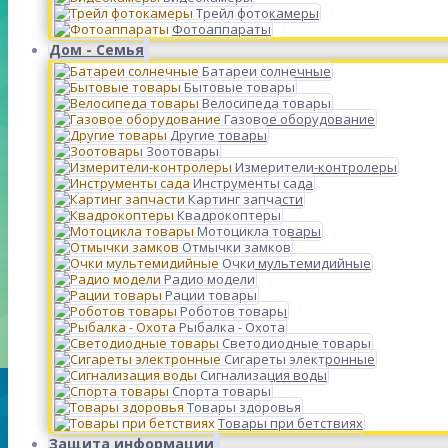
Трейл фотокамеры
Фотоаппараты
Дом - Семья
Батареи солнечные
Бытовые товары
Велосипеда товары
Газовое оборудование
Другие товары
Зоотовары
Измерители-контролеры
Инструменты сада
Картинг запчасти
Квадрокоптеры
Мотоцикла товары
Отмычки замков
Очки мультемидийные
Радио модели
Рации товары
Роботов товары
Рыбалка - Охота
Светодиодные товары
Сигареты электронные
Сигнализация воды
Спорта товары
Товары здоровья
Товары при бетствиях
Защита информации