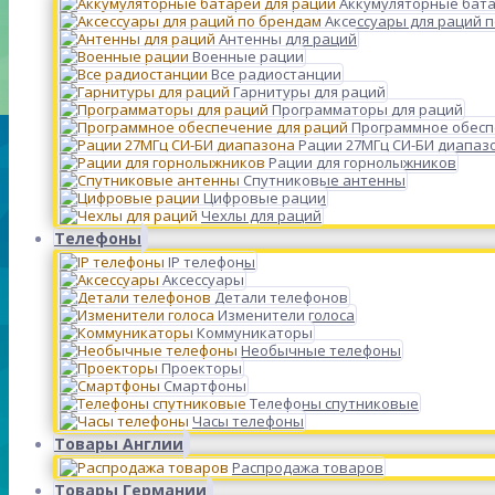
Аккумуляторные бата
Аксессуары для раций 
Антенны для раций
Военные рации
Все радиостанции
Гарнитуры для раций
Программаторы для раций
Программное обесп
Рации 27МГц СИ-БИ диапаз
Рации для горнолыжников
Спутниковые антенны
Цифровые рации
Чехлы для раций
Телефоны
IP телефоны
Аксессуары
Детали телефонов
Изменители голоса
Коммуникаторы
Необычные телефоны
Проекторы
Смартфоны
Телефоны спутниковые
Часы телефоны
Товары Англии
Распродажа товаров
Товары Германии