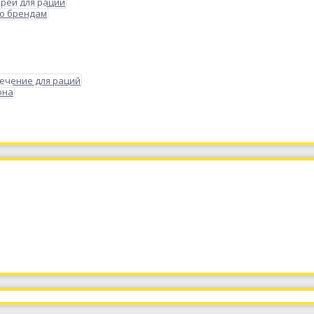
реи для раций
по брендам
ечение для раций
она