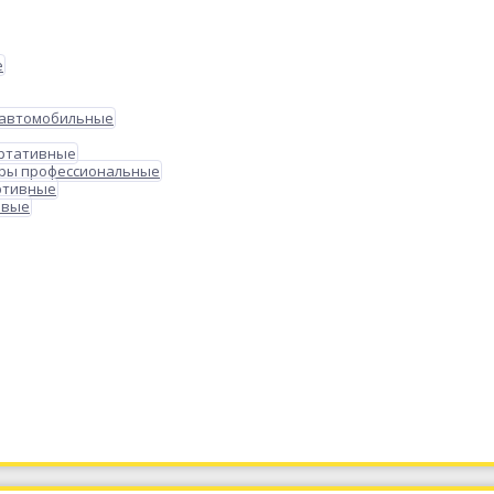
е
 автомобильные
ортативные
ры профессиональные
ртивные
овые