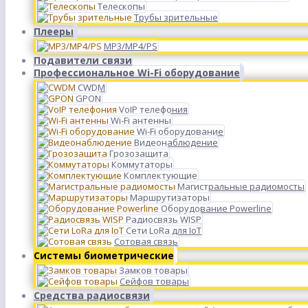
Телескопы
Трубы зрительные
Плееры
MP3/MP4/PS
Подавители связи
Профессиональное Wi-Fi оборудование
CWDM
GPON
VoIP телефония
Wi-Fi антенны
Wi-Fi оборудование
Видеонаблюдение
Грозозащита
Коммутаторы
Комплектующие
Магистральные радиомосты
Маршрутизаторы
Оборудование Powerline
Радиосвязь WISP
Сети LoRa для IoT
Сотовая связь
Системы биометрические
Замков товары
Сейфов товары
Средства радиосвязи