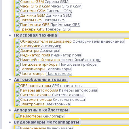
Сирены GSM
Часы GPS и GSM
Системы GSM
Датчики GSM
Логеры GPS
Приёмники GPS
Трекеры GPS
Поисковая техника
Обнаружители видеокамер
Антижучки
Дозимтры
Индикатор поля
Ниленейный локатор
Поисковые приборы
Тепловизоры
Частотомеры
Автомобильные товары
GPS навигаторы
Камеры автомобиля
Системы охраны
Системы помощи
Электроника
Аппаратные кейлоггеры
Кейлоггеры
Видеокамеры Фотоаппараты
Видеокамеры