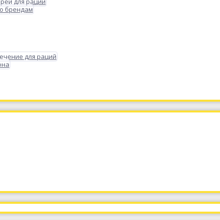
реи для раций
по брендам
ечение для раций
она