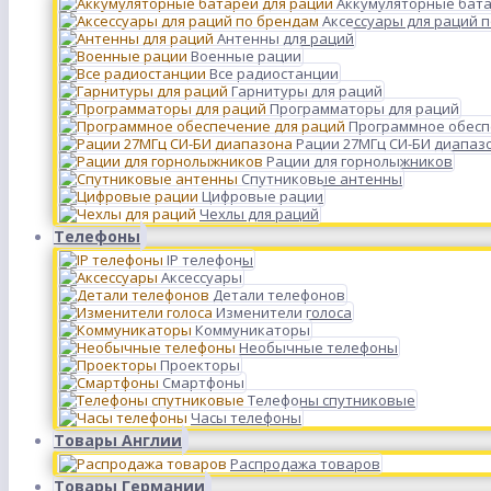
Аккумуляторные бата
Аксессуары для раций 
Антенны для раций
Военные рации
Все радиостанции
Гарнитуры для раций
Программаторы для раций
Программное обесп
Рации 27МГц СИ-БИ диапаз
Рации для горнолыжников
Спутниковые антенны
Цифровые рации
Чехлы для раций
Телефоны
IP телефоны
Аксессуары
Детали телефонов
Изменители голоса
Коммуникаторы
Необычные телефоны
Проекторы
Смартфоны
Телефоны спутниковые
Часы телефоны
Товары Англии
Распродажа товаров
Товары Германии