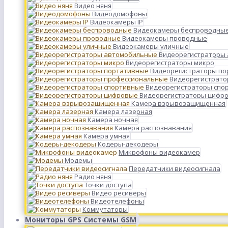
Видео няня
Видеодомофоны
Видеокамеры IP
Видеокамеры беспроводны
Видеокамеры проводные
Видеокамеры уличные
Видеорегистраторы
Видеорегистраторы микро
Видеорегистраторы п
Видеорегистрато
Видеорегистраторы спо
Видеорегистраторы цифр
Камера взрывозащищенная
Камера лазерная
Камера ночная
Камера распознавания
Камера умная
Кодеры-декодеры
Микрофоны видеокамер
Модемы
Передатчики видеосигнала
Радио няня
Точки доступа
Видео ресиверы
Видеотелефоны
Коммутаторы
Мониторы GPS Системы GSM