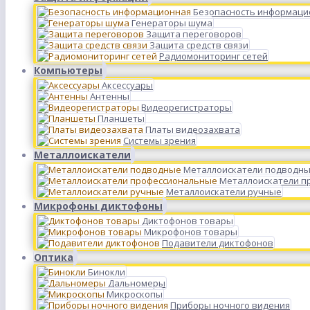
Безопасность информаци
Генераторы шума
Защита переговоров
Защита средств связи
Радиомониторинг сетей
Компьютеры
Аксессуары
Антенны
Видеорегистраторы
Планшеты
Платы видеозахвата
Системы зрения
Металлоискатели
Металлоискатели подводн
Металлоискатели п
Металлоискатели ручные
Микрофоны диктофоны
Диктофонов товары
Микрофонов товары
Подавители диктофонов
Оптика
Бинокли
Дальномеры
Микроскопы
Приборы ночного видения