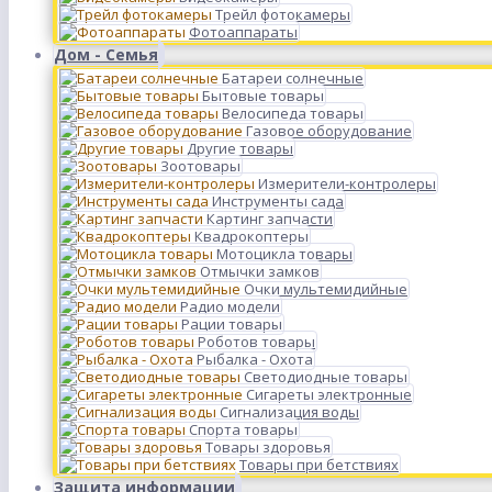
Трейл фотокамеры
Фотоаппараты
Дом - Семья
Батареи солнечные
Бытовые товары
Велосипеда товары
Газовое оборудование
Другие товары
Зоотовары
Измерители-контролеры
Инструменты сада
Картинг запчасти
Квадрокоптеры
Мотоцикла товары
Отмычки замков
Очки мультемидийные
Радио модели
Рации товары
Роботов товары
Рыбалка - Охота
Светодиодные товары
Сигареты электронные
Сигнализация воды
Спорта товары
Товары здоровья
Товары при бетствиях
Защита информации