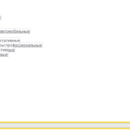
е
 автомобильные
ортативные
ры профессиональные
ртивные
овые