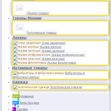
Общие товары
Товары Японии
Популярные товары
Лазеры
Очки защитные
Указки желтые
Указки зелёные
Указки инфракрасные
Указки красные
Указки фиолетовые
Интимные товары
Вибраторы и
вибромассажеры
Одежда
Экзотическая одежда
Новинки
NEW
Хиты продаж
ХИТ
Скидки
%