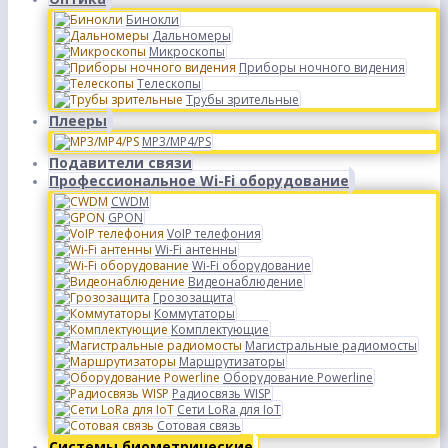
Бинокли
Дальномеры
Микроскопы
Приборы ночного видения
Телескопы
Трубы зрительные
Плееры
MP3/MP4/PS
Подавители связи
Профессиональное Wi-Fi оборудование
CWDM
GPON
VoIP телефония
Wi-Fi антенны
Wi-Fi оборудование
Видеонаблюдение
Грозозащита
Коммутаторы
Комплектующие
Магистральные радиомосты
Маршрутизаторы
Оборудование Powerline
Радиосвязь WISP
Сети LoRa для IoT
Сотовая связь
Системы биометрические