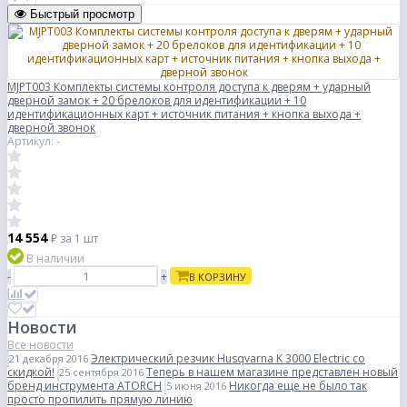
Быстрый просмотр
MJPT003 Комплекты системы контроля доступа к дверям + ударный
дверной замок + 20 брелоков для идентификации + 10
идентификационных карт + источник питания + кнопка выхода +
дверной звонок
Артикул: -
14 554
₽
за 1 шт
В наличии
-
+
В КОРЗИНУ
Новости
Все новости
Электрический резчик Husqvarna K 3000 Electric со
21 декабря 2016
скидкой!
Теперь в нашем магазине представлен новый
25 сентября 2016
бренд инструмента ATORCH
Никогда еще не было так
5 июня 2016
просто пропилить прямую линию