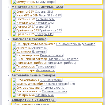
Коммутаторы
Мониторы GPS Системы GSM
Сирены GSM
Часы GPS и GSM
Системы GSM
Датчики GSM
Логеры GPS
Приёмники GPS
Трекеры GPS
Поисковая техника
Обнаружители видеокамер
Антижучки
Дозимтры
Индикатор поля
Ниленейный локатор
Поисковые приборы
Тепловизоры
Частотомеры
Автомобильные товары
GPS навигаторы
Камеры автомобиля
Системы охраны
Системы помощи
Электроника
Аппаратные кейлоггеры
Кейлоггеры