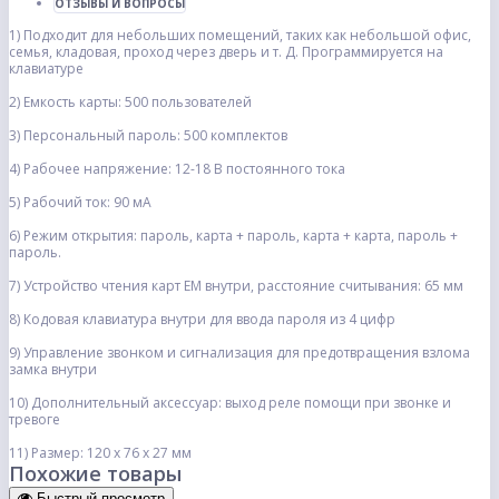
ОТЗЫВЫ И ВОПРОСЫ
1) Подходит для небольших помещений, таких как небольшой офис,
семья, кладовая, проход через дверь и т. Д. Программируется на
клавиатуре
2) Емкость карты: 500 пользователей
3) Персональный пароль: 500 комплектов
4) Рабочее напряжение: 12-18 В постоянного тока
5) Рабочий ток: 90 мА
6) Режим открытия: пароль, карта + пароль, карта + карта, пароль +
пароль.
7) Устройство чтения карт EM внутри, расстояние считывания: 65 мм
8) Кодовая клавиатура внутри для ввода пароля из 4 цифр
9) Управление звонком и сигнализация для предотвращения взлома
замка внутри
10) Дополнительный аксессуар: выход реле помощи при звонке и
тревоге
11) Размер: 120 х 76 х 27 мм
Похожие товары
Быстрый просмотр