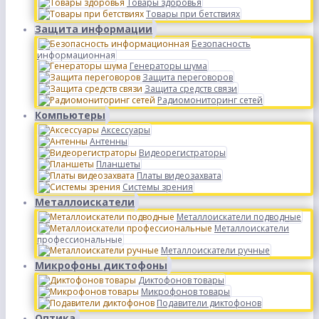
Товары здоровья
Товары при бетствиях
Защита информации
Безопасность
информационная
Генераторы шума
Защита переговоров
Защита средств связи
Радиомониторинг сетей
Компьютеры
Аксессуары
Антенны
Видеорегистраторы
Планшеты
Платы видеозахвата
Системы зрения
Металлоискатели
Металлоискатели подводные
Металлоискатели
профессиональные
Металлоискатели ручные
Микрофоны диктофоны
Диктофонов товары
Микрофонов товары
Подавители диктофонов
Оптика