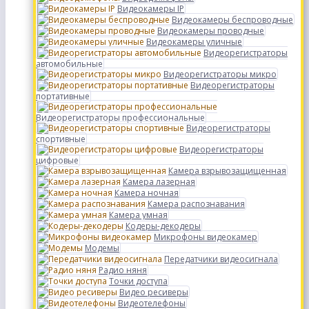
Видеокамеры IP
Видеокамеры беспроводные
Видеокамеры проводные
Видеокамеры уличные
Видеорегистраторы
автомобильные
Видеорегистраторы микро
Видеорегистраторы
портативные
Видеорегистраторы профессиональные
Видеорегистраторы
спортивные
Видеорегистраторы
цифровые
Камера взрывозащищенная
Камера лазерная
Камера ночная
Камера распознавания
Камера умная
Кодеры-декодеры
Микрофоны видеокамер
Модемы
Передатчики видеосигнала
Радио няня
Точки доступа
Видео ресиверы
Видеотелефоны