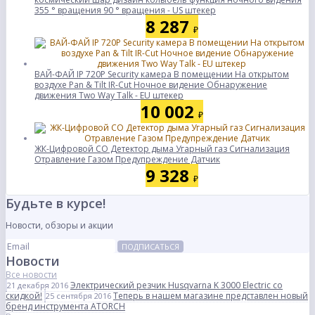
355 ° вращения 90 ° вращения - US штекер
8 287
₽
ВАЙ-ФАЙ IP 720P Security камера В помещении На открытом
воздухе Pan & Tilt IR-Cut Ночное видение Обнаружение
движения Two Way Talk - EU штекер
10 002
₽
ЖК-Цифровой CO Детектор дыма Угарный газ Сигнализация
Отравление Газом Предупреждение Датчик
9 328
₽
Будьте в курсе!
Новости, обзоры и акции
ПОДПИСАТЬСЯ
Новости
Все новости
Электрический резчик Husqvarna K 3000 Electric со
21 декабря 2016
скидкой!
Теперь в нашем магазине представлен новый
25 сентября 2016
бренд инструмента ATORCH