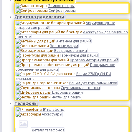
Замков товары
Сейфов товары
Средства радиосвязи
Аккумуляторные
батареи для раций
Аксессуары для раций по
брендам
Антенны для раций
Военные рации
Все радиостанции
Гарнитуры для раций
Программаторы для раций
Программное
обеспечение для раций
Рации 27МГц СИ-БИ
диапазона
Рации для горнолыжников
Спутниковые антенны
Цифровые рации
Чехлы для раций
Телефоны
IP телефоны
Аксессуары
Детали телефонов