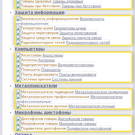
Товары здоровья
Товары при бетствиях
Защита информации
Безопасность
информационная
Генераторы шума
Защита переговоров
Защита средств связи
Радиомониторинг сетей
Компьютеры
Аксессуары
Антенны
Видеорегистраторы
Планшеты
Платы видеозахвата
Системы зрения
Металлоискатели
Металлоискатели подводные
Металлоискатели
профессиональные
Металлоискатели ручные
Микрофоны диктофоны
Диктофонов товары
Микрофонов товары
Подавители диктофонов
Оптика