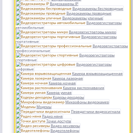
Видеокамеры IP
Видеокамеры беспроводные
Видеокамеры проводные
Видеокамеры уличные
Видеорегистраторы
автомобильные
Видеорегистраторы микро
Видеорегистраторы
портативные
Видеорегистраторы
профессиональные
Видеорегистраторы
спортивные
Видеорегистраторы
цифровые
Камера взрывозащищенная
Камера лазерная
Камера ночная
Камера распознавания
Камера умная
Кодеры-декодеры
Микрофоны видеокамер
Модемы
Передатчики видеосигнала
Радио няня
Точки доступа
Видео ресиверы
Видеотелефоны