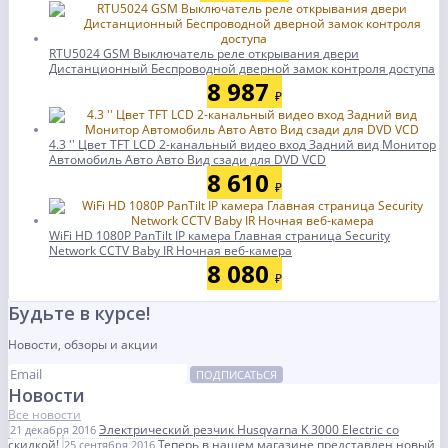
RTU5024 GSM Выключатель реле открывания двери
Дистанционный Беспроводной дверной замок контроля доступа
8 987
₽
4.3 '' Цвет TFT LCD 2-канальный видео вход Задний вид Монитор
Автомобиль Авто Авто Вид сзади для DVD VCD
8 610
₽
WiFi HD 1080P PanTilt IP камера Главная страница Security
Network CCTV Baby IR Ночная веб-камера
8 080
₽
Будьте в курсе!
Новости, обзоры и акции
ПОДПИСАТЬСЯ
Новости
Все новости
Электрический резчик Husqvarna K 3000 Electric со
21 декабря 2016
скидкой!
Теперь в нашем магазине представлен новый
25 сентября 2016