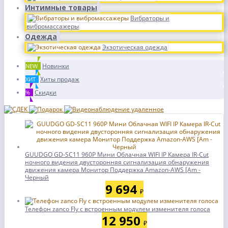
Интимные товары
Вибраторы и
вибромассажеры
Одежда
Экзотическая одежда
Новинки
NEW
Хиты продаж
ХИТ
Скидки
%
GUUDGO GD-SC11 960P Мини Облачная WIFI IP Камера IR-Cut
ночного видения двусторонняя сигнализация обнаружения
движения камера Монитор Поддержка Amazon-AWS [Am -
Черный
9 694
₽
Телефон zanco Fly с встроенным модулем изменителя голоса
12 950
₽