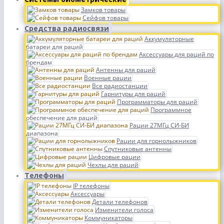
Замков товары
Сейфов товары
Средства радиосвязи
Аккумуляторные
батареи для раций
Аксессуары для раций по
брендам
Антенны для раций
Военные рации
Все радиостанции
Гарнитуры для раций
Программаторы для раций
Программное
обеспечение для раций
Рации 27МГц СИ-БИ
диапазона
Рации для горнолыжников
Спутниковые антенны
Цифровые рации
Чехлы для раций
Телефоны
IP телефоны
Аксессуары
Детали телефонов
Изменители голоса
Коммуникаторы