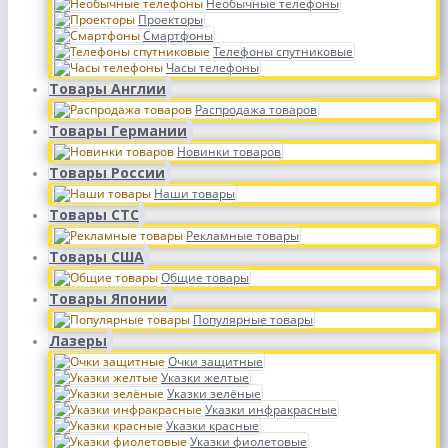
Необычные телефоны
Проекторы
Смартфоны
Телефоны спутниковые
Часы телефоны
Товары Англии
Распродажа товаров
Товары Германии
Новинки товаров
Товары России
Наши товары
Товары СТС
Рекламные товары
Товары США
Общие товары
Товары Японии
Популярные товары
Лазеры
Очки защитные
Указки желтые
Указки зелёные
Указки инфракрасные
Указки красные
Указки фиолетовые