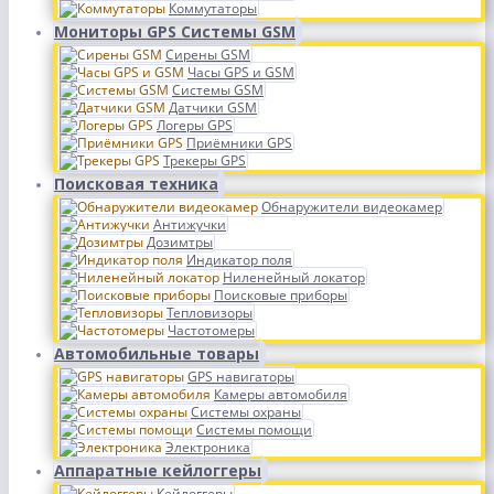
Коммутаторы
Мониторы GPS Системы GSM
Сирены GSM
Часы GPS и GSM
Системы GSM
Датчики GSM
Логеры GPS
Приёмники GPS
Трекеры GPS
Поисковая техника
Обнаружители видеокамер
Антижучки
Дозимтры
Индикатор поля
Ниленейный локатор
Поисковые приборы
Тепловизоры
Частотомеры
Автомобильные товары
GPS навигаторы
Камеры автомобиля
Системы охраны
Системы помощи
Электроника
Аппаратные кейлоггеры
Кейлоггеры