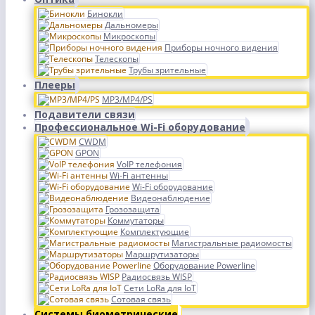
Бинокли
Дальномеры
Микроскопы
Приборы ночного видения
Телескопы
Трубы зрительные
Плееры
MP3/MP4/PS
Подавители связи
Профессиональное Wi-Fi оборудование
CWDM
GPON
VoIP телефония
Wi-Fi антенны
Wi-Fi оборудование
Видеонаблюдение
Грозозащита
Коммутаторы
Комплектующие
Магистральные радиомосты
Маршрутизаторы
Оборудование Powerline
Радиосвязь WISP
Сети LoRa для IoT
Сотовая связь
Системы биометрические