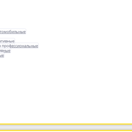
втомобильные
ативные
ы профессиональные
ивные
ые