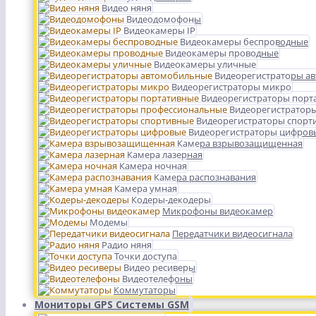
Видео няня
Видеодомофоны
Видеокамеры IP
Видеокамеры беспроводные
Видеокамеры проводные
Видеокамеры уличные
Видеорегистраторы а
Видеорегистраторы микро
Видеорегистраторы порт
Видеорегистратор
Видеорегистраторы спорт
Видеорегистраторы цифров
Камера взрывозащищенная
Камера лазерная
Камера ночная
Камера распознавания
Камера умная
Кодеры-декодеры
Микрофоны видеокамер
Модемы
Передатчики видеосигнала
Радио няня
Точки доступа
Видео ресиверы
Видеотелефоны
Коммутаторы
Мониторы GPS Системы GSM