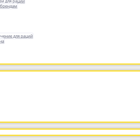
еи для раций
 брендам
чение для раций
на