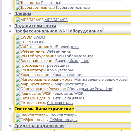
Телескопы
Трубы зрительные
Плееры
MP3/MP4/PS
Подавители связи
Профессиональное Wi-Fi оборудование
CWDM
GPON
VoIP телефония
Wi-Fi антенны
Wi-Fi оборудование
Видеонаблюдение
Грозозащита
Коммутаторы
Комплектующие
Магистральные радиомосты
Маршрутизаторы
Оборудование Powerline
Радиосвязь WISP
Сети LoRa для IoT
Сотовая связь
Системы биометрические
Замков товары
Сейфов товары
Средства радиосвязи