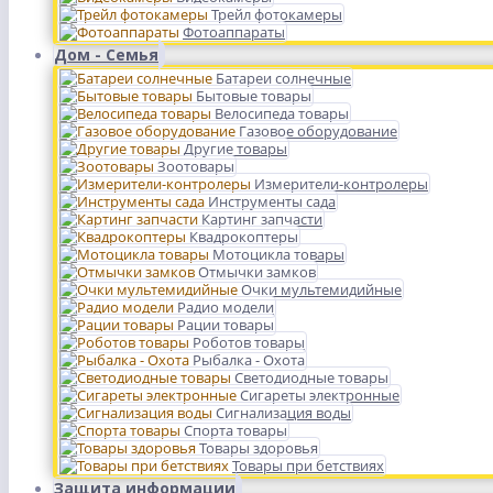
Трейл фотокамеры
Фотоаппараты
Дом - Семья
Батареи солнечные
Бытовые товары
Велосипеда товары
Газовое оборудование
Другие товары
Зоотовары
Измерители-контролеры
Инструменты сада
Картинг запчасти
Квадрокоптеры
Мотоцикла товары
Отмычки замков
Очки мультемидийные
Радио модели
Рации товары
Роботов товары
Рыбалка - Охота
Светодиодные товары
Сигареты электронные
Сигнализация воды
Спорта товары
Товары здоровья
Товары при бетствиях
Защита информации