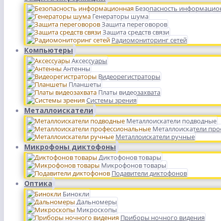
Безопасность информацио
Генераторы шума
Защита переговоров
Защита средств связи
Радиомониторинг сетей
Компьютеры
Аксессуары
Антенны
Видеорегистраторы
Планшеты
Платы видеозахвата
Системы зрения
Металлоискатели
Металлоискатели подводные
Металлоискатели пр
Металлоискатели ручные
Микрофоны диктофоны
Диктофонов товары
Микрофонов товары
Подавители диктофонов
Оптика
Бинокли
Дальномеры
Микроскопы
Приборы ночного видения