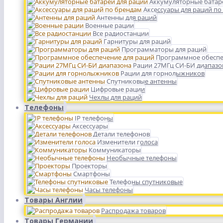
Аккумуляторные батар
Аксессуары для раций по
Антенны для раций
Военные рации
Все радиостанции
Гарнитуры для раций
Программаторы для раций
Программное обеспе
Рации 27МГц СИ-БИ диапазо
Рации для горнолыжников
Спутниковые антенны
Цифровые рации
Чехлы для раций
Телефоны
IP телефоны
Аксессуары
Детали телефонов
Изменители голоса
Коммуникаторы
Необычные телефоны
Проекторы
Смартфоны
Телефоны спутниковые
Часы телефоны
Товары Англии
Распродажа товаров
Товары Германии