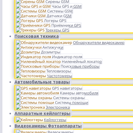
Сирены GSM
Часы GPS и GSM
Системы GSM
Датчики GSM
Логеры GPS
Приёмники GPS
Трекеры GPS
Поисковая техника
Обнаружители видеокамер
Антижучки
Дозимтры
Индикатор поля
Ниленейный локатор
Поисковые приборы
Тепловизоры
Частотомеры
Автомобильные товары
GPS навигаторы
Камеры автомобиля
Системы охраны
Системы помощи
Электроника
Аппаратные кейлоггеры
Кейлоггеры
Видеокамеры Фотоаппараты
Видеокамеры