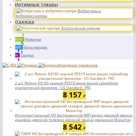
Интимные товары
Вибраторы и
вибромассажеры
Одежда
Экзотическая одежда
Новинки
NEW
Хиты продаж
ХИТ
Скидки
%
2 шт. Retevis A9160 черный RT619 мини рация скремблер
ультратонкий фюзеляж - US Standard - FRS
8 157
₽
Интеллектуальный HD беспроводной WIFI видео дверной звонок
домофон дверной телефон дверной звонок движения Монитор
8 542
₽