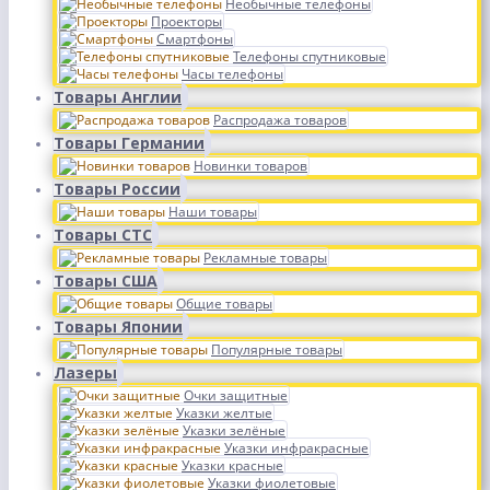
Необычные телефоны
Проекторы
Смартфоны
Телефоны спутниковые
Часы телефоны
Товары Англии
Распродажа товаров
Товары Германии
Новинки товаров
Товары России
Наши товары
Товары СТС
Рекламные товары
Товары США
Общие товары
Товары Японии
Популярные товары
Лазеры
Очки защитные
Указки желтые
Указки зелёные
Указки инфракрасные
Указки красные
Указки фиолетовые