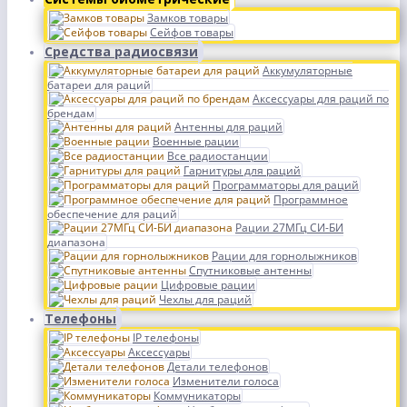
Замков товары
Сейфов товары
Средства радиосвязи
Аккумуляторные
батареи для раций
Аксессуары для раций по
брендам
Антенны для раций
Военные рации
Все радиостанции
Гарнитуры для раций
Программаторы для раций
Программное
обеспечение для раций
Рации 27МГц СИ-БИ
диапазона
Рации для горнолыжников
Спутниковые антенны
Цифровые рации
Чехлы для раций
Телефоны
IP телефоны
Аксессуары
Детали телефонов
Изменители голоса
Коммуникаторы