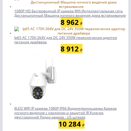
1080P HD Беспроводной IP камера Wifi Интеллектуальная сеть
Дистанционный Машина ночного видения дома встряхивания
8 962
₽
Ip65 AC 170V-264V для DC 24V 350W переключения адаптер
питания драйвера
8 912
₽
8LED WIFI IP камера 1080P IP66 Водонепроницаемы Камера
ночного видения с наклоном и защитой IR Кулачок
двусторонний Радио камера - US штекер
10 284
₽