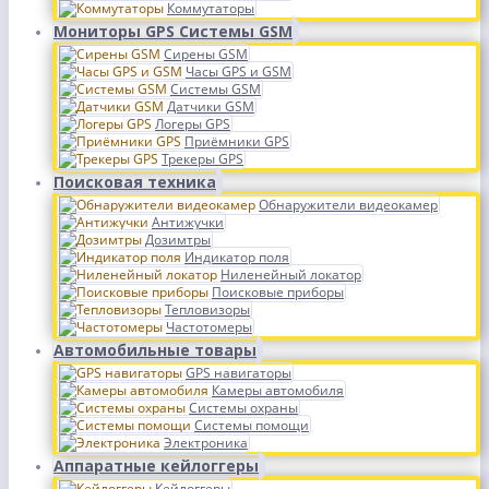
Коммутаторы
Мониторы GPS Системы GSM
Сирены GSM
Часы GPS и GSM
Системы GSM
Датчики GSM
Логеры GPS
Приёмники GPS
Трекеры GPS
Поисковая техника
Обнаружители видеокамер
Антижучки
Дозимтры
Индикатор поля
Ниленейный локатор
Поисковые приборы
Тепловизоры
Частотомеры
Автомобильные товары
GPS навигаторы
Камеры автомобиля
Системы охраны
Системы помощи
Электроника
Аппаратные кейлоггеры
Кейлоггеры