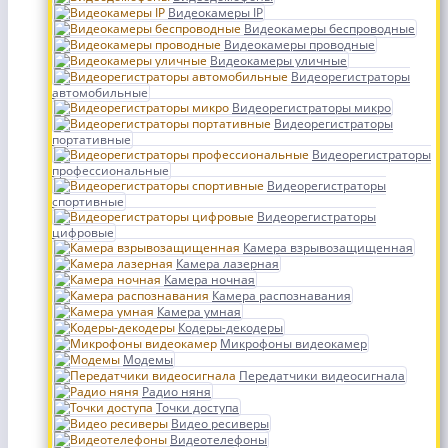
Видеокамеры IP
Видеокамеры беспроводные
Видеокамеры проводные
Видеокамеры уличные
Видеорегистраторы
автомобильные
Видеорегистраторы микро
Видеорегистраторы
портативные
Видеорегистраторы
профессиональные
Видеорегистраторы
спортивные
Видеорегистраторы
цифровые
Камера взрывозащищенная
Камера лазерная
Камера ночная
Камера распознавания
Камера умная
Кодеры-декодеры
Микрофоны видеокамер
Модемы
Передатчики видеосигнала
Радио няня
Точки доступа
Видео ресиверы
Видеотелефоны