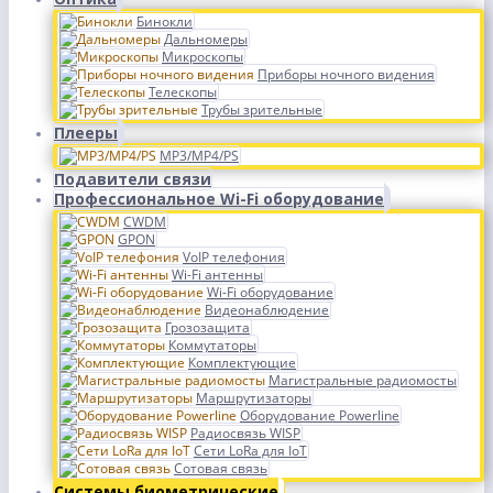
Бинокли
Дальномеры
Микроскопы
Приборы ночного видения
Телескопы
Трубы зрительные
Плееры
MP3/MP4/PS
Подавители связи
Профессиональное Wi-Fi оборудование
CWDM
GPON
VoIP телефония
Wi-Fi антенны
Wi-Fi оборудование
Видеонаблюдение
Грозозащита
Коммутаторы
Комплектующие
Магистральные радиомосты
Маршрутизаторы
Оборудование Powerline
Радиосвязь WISP
Сети LoRa для IoT
Сотовая связь
Системы биометрические