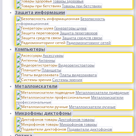
Товары здоровья
Товары при бетствиях
Защита информации
Безопасность
информационная
Генераторы шума
Защита переговоров
Защита средств связи
Радиомониторинг сетей
Компьютеры
Аксессуары
Антенны
Видеорегистраторы
Планшеты
Платы видеозахвата
Системы зрения
Металлоискатели
Металлоискатели подводные
Металлоискатели
профессиональные
Металлоискатели ручные
Микрофоны диктофоны
Диктофонов товары
Микрофонов товары
Подавители диктофонов
Оптика