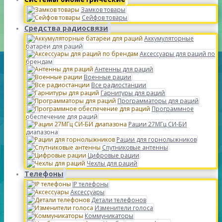
Замков товары
Сейфов товары
Средства радиосвязи
Аккумуляторные
батареи для раций
Аксессуары для раций по
брендам
Антенны для раций
Военные рации
Все радиостанции
Гарнитуры для раций
Программаторы для раций
Программное
обеспечение для раций
Рации 27МГц СИ-БИ
диапазона
Рации для горнолыжников
Спутниковые антенны
Цифровые рации
Чехлы для раций
Телефоны
IP телефоны
Аксессуары
Детали телефонов
Изменители голоса
Коммуникаторы