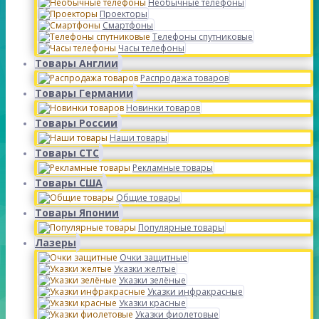
Необычные телефоны
Проекторы
Смартфоны
Телефоны спутниковые
Часы телефоны
Товары Англии
Распродажа товаров
Товары Германии
Новинки товаров
Товары России
Наши товары
Товары СТС
Рекламные товары
Товары США
Общие товары
Товары Японии
Популярные товары
Лазеры
Очки защитные
Указки желтые
Указки зелёные
Указки инфракрасные
Указки красные
Указки фиолетовые