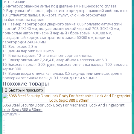
сигнализация
8. Интегрированное литье под давлением из цинкового сплава.
9. Виртуальный пароль, эффективно предотвращающий любопытство
10. Отпечаток пальца, IC-карта, пульт, ключ, многократная
разблокировка пароля
11. Размер перегородки дверного замка: 608 полуавтоматический
черный: 24X240 мм, полуавтоматический черный 708: 30X240 мм,
полностью автоматический черный / бронзовый: 40X388 мм,
стандартный корпус стандартного замка 60X68 мм, ширина
перегородки 24X240 мм.
12. Вес: около 2,3 кг
13. Длина пароля: 6-10 цифр.
14. Кнопка пароля: 12-значная сенсорная кнопка.
15. Электропитание: 7,2-8,4 В, аварийное напряжение: 5 В
16. Емкость пароля: 300 групп, емкость отпечатка пальца: 100, емкость
карты: 300
17. Время ввода отпечатка пальца: 0,5 секунды или меньше, время
проверки отпечатка пальца: 0,1 секунды или меньше.
Похожие товары
Быстрый просмотр
6068 Steel Security Door Lock Body For Mechanical Lock And Fingerprint
Lock, Sepc: 388 x 30mm
Артикул: -