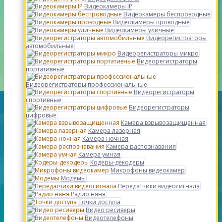
Видеокамеры IP
Видеокамеры беспроводные
Видеокамеры проводные
Видеокамеры уличные
Видеорегистраторы
автомобильные
Видеорегистраторы микро
Видеорегистраторы
портативные
Видеорегистраторы профессиональные
Видеорегистраторы
спортивные
Видеорегистраторы
цифровые
Камера взрывозащищенная
Камера лазерная
Камера ночная
Камера распознавания
Камера умная
Кодеры-декодеры
Микрофоны видеокамер
Модемы
Передатчики видеосигнала
Радио няня
Точки доступа
Видео ресиверы
Видеотелефоны