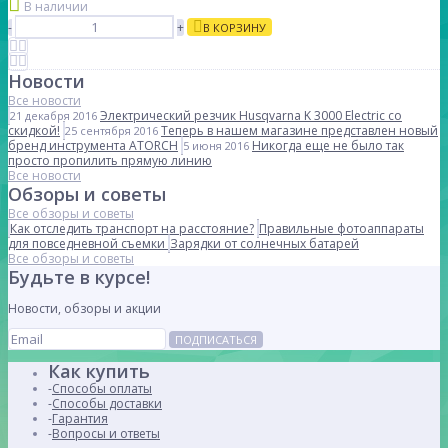
В наличии
-
+
В КОРЗИНУ
Новости
Все новости
Электрический резчик Husqvarna K 3000 Electric со
21 декабря 2016
скидкой!
Теперь в нашем магазине представлен новый
25 сентября 2016
бренд инструмента ATORCH
Никогда еще не было так
5 июня 2016
просто пропилить прямую линию
Все новости
Обзоры и советы
Все обзоры и советы
Как отследить транспорт на расстояние?
Правильные фотоаппараты
для повседневной съемки
Зарядки от солнечных батарей
Все обзоры и советы
Будьте в курсе!
Новости, обзоры и акции
ПОДПИСАТЬСЯ
Как купить
Способы оплаты
Способы доставки
Гарантия
Вопросы и ответы