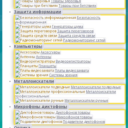
Товары здоровья
Товары при бетствиях
Защита информации
Безопасность
информационная
Генераторы шума
Защита переговоров
Защита средств связи
Радиомониторинг сетей
Компьютеры
Аксессуары
Антенны
Видеорегистраторы
Планшеты
Платы видеозахвата
Системы зрения
Металлоискатели
Металлоискатели подводные
Металлоискатели
профессиональные
Металлоискатели ручные
Микрофоны диктофоны
Диктофонов товары
Микрофонов товары
Подавители диктофонов
Оптика