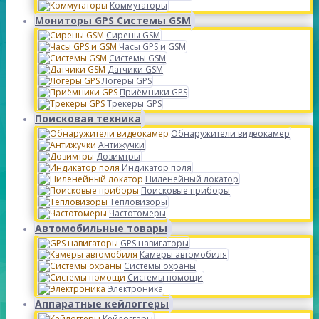
Коммутаторы
Мониторы GPS Системы GSM
Сирены GSM
Часы GPS и GSM
Системы GSM
Датчики GSM
Логеры GPS
Приёмники GPS
Трекеры GPS
Поисковая техника
Обнаружители видеокамер
Антижучки
Дозимтры
Индикатор поля
Ниленейный локатор
Поисковые приборы
Тепловизоры
Частотомеры
Автомобильные товары
GPS навигаторы
Камеры автомобиля
Системы охраны
Системы помощи
Электроника
Аппаратные кейлоггеры
Кейлоггеры