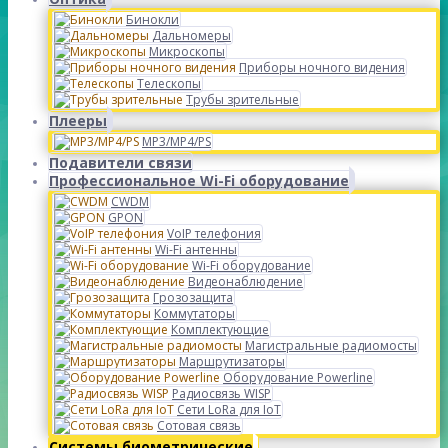
Бинокли
Дальномеры
Микроскопы
Приборы ночного видения
Телескопы
Трубы зрительные
Плееры
MP3/MP4/PS
Подавители связи
Профессиональное Wi-Fi оборудование
CWDM
GPON
VoIP телефония
Wi-Fi антенны
Wi-Fi оборудование
Видеонаблюдение
Грозозащита
Коммутаторы
Комплектующие
Магистральные радиомосты
Маршрутизаторы
Оборудование Powerline
Радиосвязь WISP
Сети LoRa для IoT
Сотовая связь
Системы биометрические