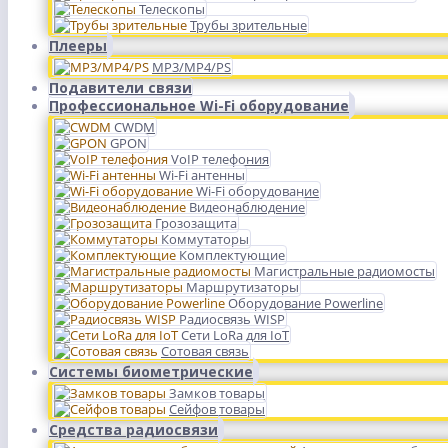
Телескопы
Трубы зрительные
Плееры
MP3/MP4/PS
Подавители связи
Профессиональное Wi-Fi оборудование
CWDM
GPON
VoIP телефония
Wi-Fi антенны
Wi-Fi оборудование
Видеонаблюдение
Грозозащита
Коммутаторы
Комплектующие
Магистральные радиомосты
Маршрутизаторы
Оборудование Powerline
Радиосвязь WISP
Сети LoRa для IoT
Сотовая связь
Системы биометрические
Замков товары
Сейфов товары
Средства радиосвязи