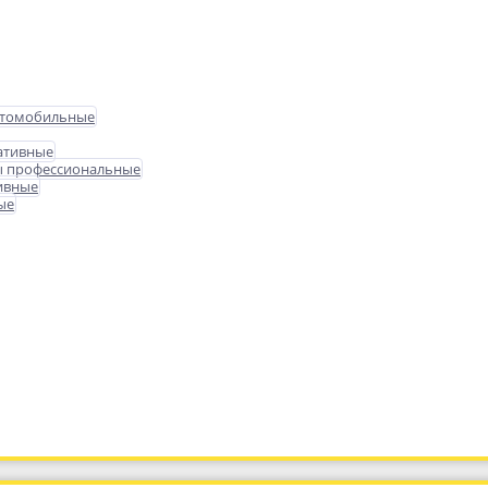
втомобильные
ативные
ы профессиональные
ивные
ые