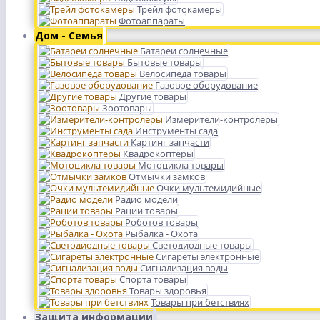
Трейл фотокамеры
Фотоаппараты
Дом - Семья
Батареи солнечные
Бытовые товары
Велосипеда товары
Газовое оборудование
Другие товары
Зоотовары
Измерители-контролеры
Инструменты сада
Картинг запчасти
Квадрокоптеры
Мотоцикла товары
Отмычки замков
Очки мультемидийные
Радио модели
Рации товары
Роботов товары
Рыбалка - Охота
Светодиодные товары
Сигареты электронные
Сигнализация воды
Спорта товары
Товары здоровья
Товары при бетствиях
Защита информации