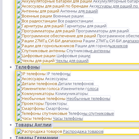
Аккумуляторные батар
Аксессуары для раций по
Антенны для раций
Военные рации
Все радиостанции
Гарнитуры для раций
Программаторы для раций
Программное обеспе
Рации 27МГц СИ-БИ диапазо
Рации для горнолыжников
Спутниковые антенны
Цифровые рации
Чехлы для раций
Телефоны
IP телефоны
Аксессуары
Детали телефонов
Изменители голоса
Коммуникаторы
Необычные телефоны
Проекторы
Смартфоны
Телефоны спутниковые
Часы телефоны
Товары Англии
Распродажа товаров
Товары Германии