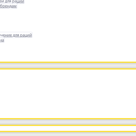
еи для раций
 брендам
чение для раций
на