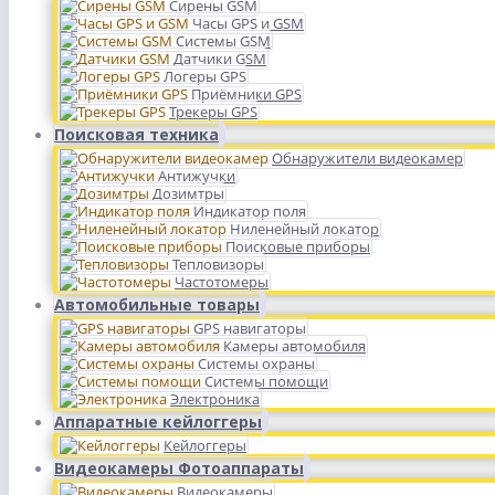
Сирены GSM
Часы GPS и GSM
Системы GSM
Датчики GSM
Логеры GPS
Приёмники GPS
Трекеры GPS
Поисковая техника
Обнаружители видеокамер
Антижучки
Дозимтры
Индикатор поля
Ниленейный локатор
Поисковые приборы
Тепловизоры
Частотомеры
Автомобильные товары
GPS навигаторы
Камеры автомобиля
Системы охраны
Системы помощи
Электроника
Аппаратные кейлоггеры
Кейлоггеры
Видеокамеры Фотоаппараты
Видеокамеры