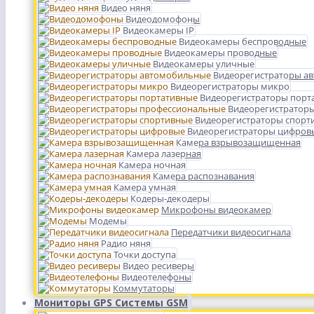
Видео няня
Видеодомофоны
Видеокамеры IP
Видеокамеры беспроводные
Видеокамеры проводные
Видеокамеры уличные
Видеорегистраторы а
Видеорегистраторы микро
Видеорегистраторы порт
Видеорегистратор
Видеорегистраторы спорт
Видеорегистраторы цифров
Камера взрывозащищенная
Камера лазерная
Камера ночная
Камера распознавания
Камера умная
Кодеры-декодеры
Микрофоны видеокамер
Модемы
Передатчики видеосигнала
Радио няня
Точки доступа
Видео ресиверы
Видеотелефоны
Коммутаторы
Мониторы GPS Системы GSM