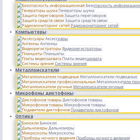
Безопасность информацио
Генераторы шума
Защита переговоров
Защита средств связи
Радиомониторинг сетей
Компьютеры
Аксессуары
Антенны
Видеорегистраторы
Планшеты
Платы видеозахвата
Системы зрения
Металлоискатели
Металлоискатели подводные
Металлоискатели пр
Металлоискатели ручные
Микрофоны диктофоны
Диктофонов товары
Микрофонов товары
Подавители диктофонов
Оптика
Бинокли
Дальномеры
Микроскопы
Приборы ночного видения