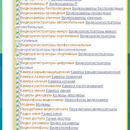
Видеокамеры IP
Видеокамеры беспроводные
Видеокамеры проводные
Видеокамеры уличные
Видеорегистраторы
автомобильные
Видеорегистраторы микро
Видеорегистраторы
портативные
Видеорегистраторы профессиональные
Видеорегистраторы
спортивные
Видеорегистраторы
цифровые
Камера взрывозащищенная
Камера лазерная
Камера ночная
Камера распознавания
Камера умная
Кодеры-декодеры
Микрофоны видеокамер
Модемы
Передатчики видеосигнала
Радио няня
Точки доступа
Видео ресиверы
Видеотелефоны