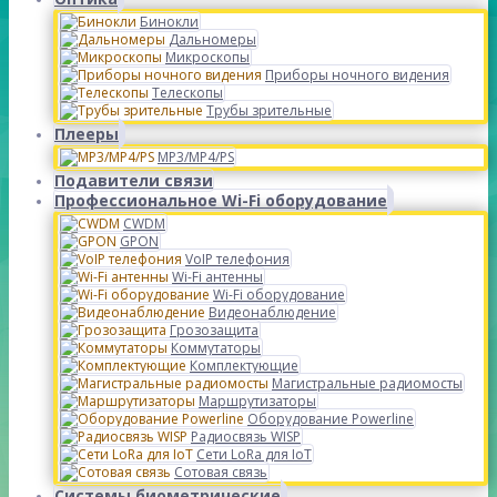
Бинокли
Дальномеры
Микроскопы
Приборы ночного видения
Телескопы
Трубы зрительные
Плееры
MP3/MP4/PS
Подавители связи
Профессиональное Wi-Fi оборудование
CWDM
GPON
VoIP телефония
Wi-Fi антенны
Wi-Fi оборудование
Видеонаблюдение
Грозозащита
Коммутаторы
Комплектующие
Магистральные радиомосты
Маршрутизаторы
Оборудование Powerline
Радиосвязь WISP
Сети LoRa для IoT
Сотовая связь
Системы биометрические