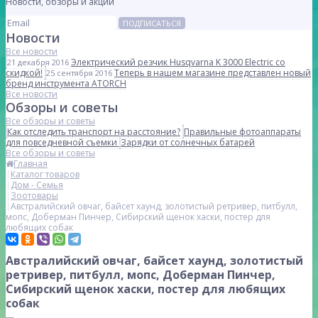
Новости, обзоры и акции
ПОДПИСАТЬСЯ
Новости
Все новости
Электрический резчик Husqvarna K 3000 Electric со
21 декабря 2016
скидкой!
Теперь в нашем магазине представлен новый
25 сентября 2016
бренд инструмента ATORCH
Все новости
Обзоры и советы
Все обзоры и советы
Как отследить транспорт на расстояние?
Правильные фотоаппараты
для повседневной съемки
Зарядки от солнечных батарей
Все обзоры и советы
Главная
Каталог товаров
Дом - Семья
Зоотовары
Австралийский овчаг, байсет хаунд, золотистый ретривер, питбулл,
мопс, Доберман Пинчер, Сибирский щенок хаски, постер для
любящих собак
Австралийский овчаг, байсет хаунд, золотистый
ретривер, питбулл, мопс, Доберман Пинчер,
Сибирский щенок хаски, постер для любящих
собак