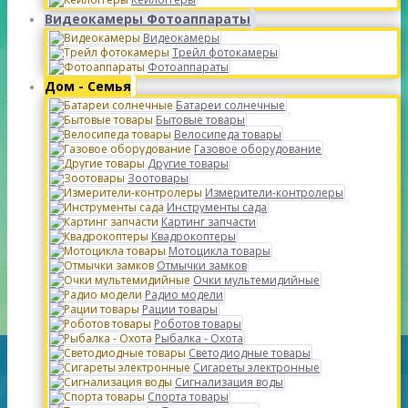
Видеокамеры Фотоаппараты
Видеокамеры
Трейл фотокамеры
Фотоаппараты
Дом - Семья
Батареи солнечные
Бытовые товары
Велосипеда товары
Газовое оборудование
Другие товары
Зоотовары
Измерители-контролеры
Инструменты сада
Картинг запчасти
Квадрокоптеры
Мотоцикла товары
Отмычки замков
Очки мультемидийные
Радио модели
Рации товары
Роботов товары
Рыбалка - Охота
Светодиодные товары
Сигареты электронные
Сигнализация воды
Спорта товары