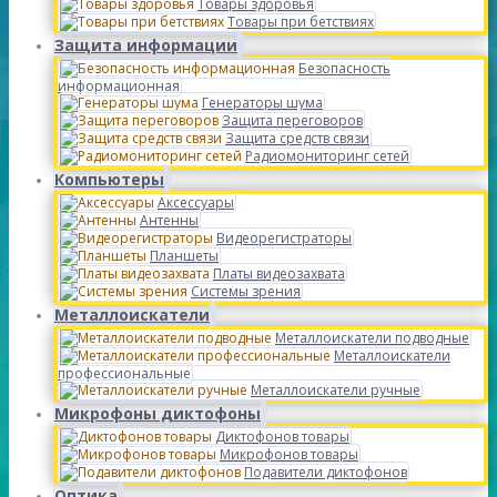
Товары здоровья
Товары при бетствиях
Защита информации
Безопасность
информационная
Генераторы шума
Защита переговоров
Защита средств связи
Радиомониторинг сетей
Компьютеры
Аксессуары
Антенны
Видеорегистраторы
Планшеты
Платы видеозахвата
Системы зрения
Металлоискатели
Металлоискатели подводные
Металлоискатели
профессиональные
Металлоискатели ручные
Микрофоны диктофоны
Диктофонов товары
Микрофонов товары
Подавители диктофонов
Оптика