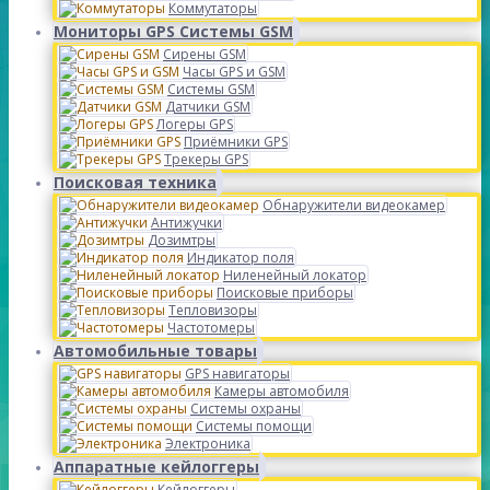
Коммутаторы
Мониторы GPS Системы GSM
Сирены GSM
Часы GPS и GSM
Системы GSM
Датчики GSM
Логеры GPS
Приёмники GPS
Трекеры GPS
Поисковая техника
Обнаружители видеокамер
Антижучки
Дозимтры
Индикатор поля
Ниленейный локатор
Поисковые приборы
Тепловизоры
Частотомеры
Автомобильные товары
GPS навигаторы
Камеры автомобиля
Системы охраны
Системы помощи
Электроника
Аппаратные кейлоггеры
Кейлоггеры