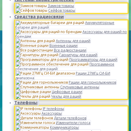
Замков товары
Сейфов товары
Средства радиосвязи
Аккумуляторные
батареи для раций
Аксессуары для раций по
брендам
Антенны для раций
Военные рации
Все радиостанции
Гарнитуры для раций
Программаторы для раций
Программное
обеспечение для раций
Рации 27МГц СИ-БИ
диапазона
Рации для горнолыжников
Спутниковые антенны
Цифровые рации
Чехлы для раций
Телефоны
IP телефоны
Аксессуары
Детали телефонов
Изменители голоса
Коммуникаторы