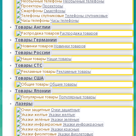
Необычные телефоны
Проекторы
Смартфоны
Телефоны спутниковые
Часы телефоны
Товары Англии
Распродажа товаров
Товары Германии
Новинки товаров
Товары России
Наши товары
Товары СТС
Рекламные товары
Товары США
Общие товары
Товары Японии
Популярные товары
Лазеры
Очки защитные
Указки желтые
Указки зелёные
Указки инфракрасные
Указки красные
Указки фиолетовые