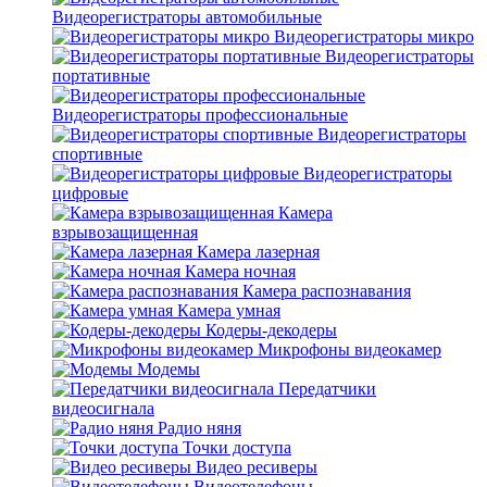
Видеорегистраторы автомобильные
Видеорегистраторы микро
Видеорегистраторы
портативные
Видеорегистраторы профессиональные
Видеорегистраторы
спортивные
Видеорегистраторы
цифровые
Камера
взрывозащищенная
Камера лазерная
Камера ночная
Камера распознавания
Камера умная
Кодеры-декодеры
Микрофоны видеокамер
Модемы
Передатчики
видеосигнала
Радио няня
Точки доступа
Видео ресиверы
Видеотелефоны