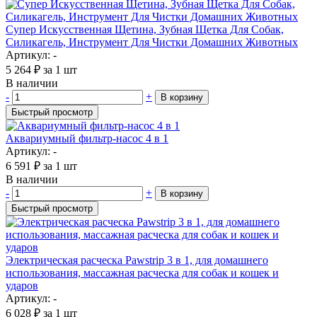
Супер Искусственная Щетина, Зубная Щетка Для Собак,
Силикагель, Инструмент Для Чистки Домашних Животных
Артикул: -
5 264
₽
за 1 шт
В наличии
-
+
В корзину
Быстрый просмотр
Аквариумный фильтр-насос 4 в 1
Артикул: -
6 591
₽
за 1 шт
В наличии
-
+
В корзину
Быстрый просмотр
Электрическая расческа Pawstrip 3 в 1, для домашнего
использования, массажная расческа для собак и кошек и
ударов
Артикул: -
6 028
₽
за 1 шт