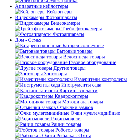
Электроника
Аппаратные кейлоггеры
Кейлоггеры
Видеокамеры Фотоаппараты
Видеокамеры
Трейл фотокамеры
Фотоаппараты
Дом - Семья
Батареи солнечные
Бытовые товары
Велосипеда товары
Газовое оборудование
Другие товары
Зоотовары
Измерители-контролеры
Инструменты сада
Картинг запчасти
Квадрокоптеры
Мотоцикла товары
Отмычки замков
Очки мультемидийные
Радио модели
Рации товары
Роботов товары
Рыбалка - Охота