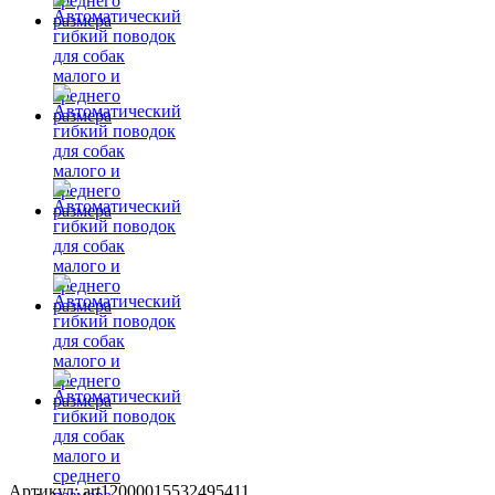
Артикул: art12000015532495411