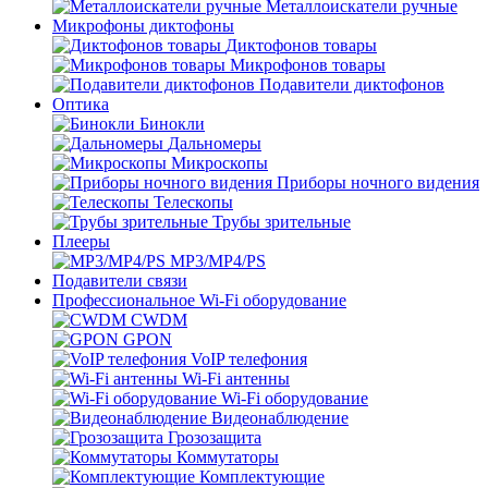
Металлоискатели ручные
Микрофоны диктофоны
Диктофонов товары
Микрофонов товары
Подавители диктофонов
Оптика
Бинокли
Дальномеры
Микроскопы
Приборы ночного видения
Телескопы
Трубы зрительные
Плееры
MP3/MP4/PS
Подавители связи
Профессиональное Wi-Fi оборудование
CWDM
GPON
VoIP телефония
Wi-Fi антенны
Wi-Fi оборудование
Видеонаблюдение
Грозозащита
Коммутаторы
Комплектующие