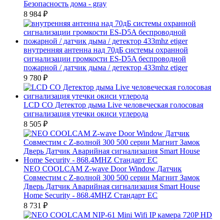
Безопасность дома - gray
8 984
₽
внутренняя антенна над 70дБ системы охранной
сигнализации громкости ES-D5A беспроводной
пожарной / датчик дыма / детектор 433mhz etiger
9 780
₽
LCD CO Детектор дыма Live человеческая голосовая
сигнализация утечки окиси углерода
8 505
₽
NEO COOLCAM Z-wave Door Window Датчик
Совместим с Z-волной 300 500 серии Магнит Замок
Дверь Датчик Аварийная сигнализация Smart House
Home Security - 868.4MHZ Стандарт ЕС
8 731
₽