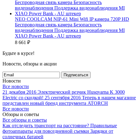
NEO COOLCAM NIP-61 Mini Wifi IP камера 720P HD
Беспроводная связь камера Безопасность
видеонаблюдения Поддержка видеонаблюдения MI
XIAO Power Bank - AU штекер
8 661
₽
Будьте в курсе!
Новости, обзоры и акции
Подписаться
Новости
Все новости
21 декабря 2016
Электрический резчик Husqvarna K 3000
Electric со скидкой!
25 сентября 2016
Теперь в нашем магазине
представлен новый бренд инструмента ATORCH
Все новости
Обзоры и советы
Все обзоры и советы
Как отследить транспорт на расстояние?
Правильные
фотоаппараты для повседневной съемки
Зарядки от
солнечных батарей