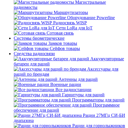
Магистральные
радиомосты
Маршрутизаторы
Оборудование Powerline
Радиосвязь WISP
Сети LoRa для IoT
Сотовая связь
Системы биометрические
Замков товары
Сейфов товары
Средства радиосвязи
Аккумуляторные
батареи для раций
Аксессуары для
раций по брендам
Антенны для раций
Военные рации
Все радиостанции
Гарнитуры для раций
Программаторы для раций
Программное
обеспечение для раций
Рации 27МГц СИ-БИ
диапазона
Рации для горнолыжников