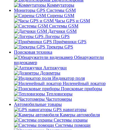
Коммутаторы
Мониторы GPS Системы GSM
Сирены GSM
Часы GPS и GSM
Системы GSM
Датчики GSM
Логеры GPS
Приёмники GPS
Трекеры GPS
Поисковая техника
Обнаружители
видеокамер
Антижучки
Дозимтры
Индикатор поля
Ниленейный локатор
Поисковые приборы
Тепловизоры
Частотомеры
Автомобильные товары
GPS навигаторы
Камеры автомобиля
Системы охраны
Системы помощи