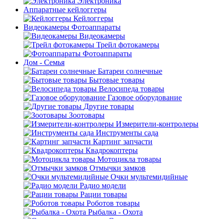
Электроника
Аппаратные кейлоггеры
Кейлоггеры
Видеокамеры Фотоаппараты
Видеокамеры
Трейл фотокамеры
Фотоаппараты
Дом - Семья
Батареи солнечные
Бытовые товары
Велосипеда товары
Газовое оборудование
Другие товары
Зоотовары
Измерители-контролеры
Инструменты сада
Картинг запчасти
Квадрокоптеры
Мотоцикла товары
Отмычки замков
Очки мультемидийные
Радио модели
Рации товары
Роботов товары
Рыбалка - Охота