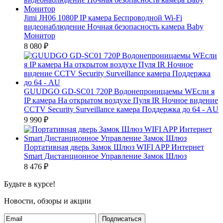
Jimi JH06 1080P IP камера Беспроводной Wi-Fi
видеонаблюдение Ночная безопасность камера Baby
Монитор
8 080
₽
GUUDGO GD-SC01 720P Водонепроницаемы WЕсли я
IP камера На открытом воздухе Пуля IR Ночное видение
CCTV Security Surveillance камера Поддержка до 64 - AU
9 990
₽
Портативная дверь Замок Шлюз WIFI APP Интернет
Smart Дистанционное Управление Замок Шлюз
8 476
₽
Будьте в курсе!
Новости, обзоры и акции
Подписаться