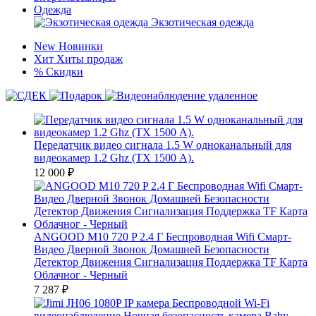
Одежда
Экзотическая одежда
New
Новинки
Хит
Хиты продаж
%
Скидки
Передатчик видео сигнала 1.5 W одноканальный для
видеокамер 1.2 Ghz (ТХ 1500 А).
12 000
₽
ANGOOD M10 720 P 2.4 Г Беспроводная Wifi Смарт-
Видео Дверной Звонок Домашней Безопасности
Детектор Движения Сигнализация Поддержка TF Карта
Облачног - Черный
7 287
₽