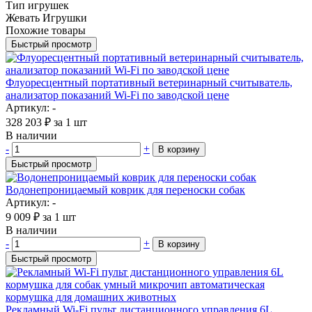
Тип игрушек
Жевать Игрушки
Похожие товары
Быстрый просмотр
Флуоресцентный портативный ветеринарный считыватель,
анализатор показаний Wi-Fi по заводской цене
Артикул: -
328 203
₽
за 1 шт
В наличии
-
+
В корзину
Быстрый просмотр
Водонепроницаемый коврик для переноски собак
Артикул: -
9 009
₽
за 1 шт
В наличии
-
+
В корзину
Быстрый просмотр
Рекламный Wi-Fi пульт дистанционного управления 6L