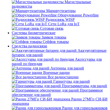
Магистральные
радиомосты
Маршрутизаторы
Оборудование Powerline
Радиосвязь WISP
Сети LoRa для IoT
Сотовая связь
Системы биометрические
Замков товары
Сейфов товары
Средства радиосвязи
Аккумуляторные
батареи для раций
Аксессуары для
раций по брендам
Антенны для раций
Военные рации
Все радиостанции
Гарнитуры для раций
Программаторы для раций
Программное
обеспечение для раций
Рации 27МГц СИ-БИ
диапазона
Рации для горнолыжников