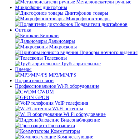
Металлоискатели ручные
Микрофоны диктофоны
Диктофонов товары
Микрофонов товары
Подавители диктофонов
Оптика
Бинокли
Дальномеры
Микроскопы
Приборы ночного видения
Телескопы
Трубы зрительные
Плееры
MP3/MP4/PS
Подавители связи
Профессиональное Wi-Fi оборудование
CWDM
GPON
VoIP телефония
Wi-Fi антенны
Wi-Fi оборудование
Видеонаблюдение
Грозозащита
Коммутаторы
Комплектующие