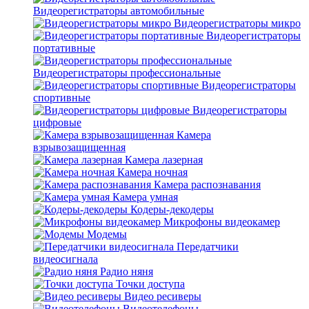
Видеорегистраторы автомобильные
Видеорегистраторы микро
Видеорегистраторы
портативные
Видеорегистраторы профессиональные
Видеорегистраторы
спортивные
Видеорегистраторы
цифровые
Камера
взрывозащищенная
Камера лазерная
Камера ночная
Камера распознавания
Камера умная
Кодеры-декодеры
Микрофоны видеокамер
Модемы
Передатчики
видеосигнала
Радио няня
Точки доступа
Видео ресиверы
Видеотелефоны