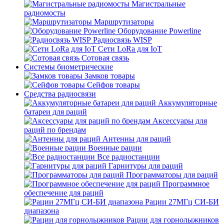
Магистральные
радиомосты
Маршрутизаторы
Оборудование Powerline
Радиосвязь WISP
Сети LoRa для IoT
Сотовая связь
Системы биометрические
Замков товары
Сейфов товары
Средства радиосвязи
Аккумуляторные
батареи для раций
Аксессуары для
раций по брендам
Антенны для раций
Военные рации
Все радиостанции
Гарнитуры для раций
Программаторы для раций
Программное
обеспечение для раций
Рации 27МГц СИ-БИ
диапазона
Рации для горнолыжников