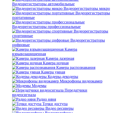
Видеорегистраторы автомобильные
Видеорегистраторы микро
Видеорегистраторы
портативные
Видеорегистраторы профессиональные
Видеорегистраторы
спортивные
Видеорегистраторы
цифровые
Камера
взрывозащищенная
Камера лазерная
Камера ночная
Камера распознавания
Камера умная
Кодеры-декодеры
Микрофоны видеокамер
Модемы
Передатчики
видеосигнала
Радио няня
Точки доступа
Видео ресиверы
Видеотелефоны