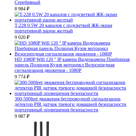
Серебряный
8 984
₽
T-228 0.5W 20 каналов с подсветкой ЖК-экран
портативной рации желтый
9 020
₽
HD 1080P Wifi 120 ° IP камера Видеокамера Приборная
панель Полиция Кузов мотоцикл Велосипедная
сигнализация движения - 1080P
9 774
₽
300-500feet движения беспроводной сигнализации
детектор PIR датчик тревоги домашней безопасности
портативный оповещения безопасности
9 987
₽