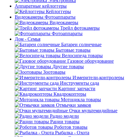
Электроника
Аппаратные кейлоггеры
Кейлоггеры
Видеокамеры Фотоаппараты
Видеокамеры
Трейл фотокамеры
Фотоаппараты
Дом - Семья
Батареи солнечные
Бытовые товары
Велосипеда товары
Газовое оборудование
Другие товары
Зоотовары
Измерители-контролеры
Инструменты сада
Картинг запчасти
Квадрокоптеры
Мотоцикла товары
Отмычки замков
Очки мультемидийные
Радио модели
Рации товары
Роботов товары
Рыбалка - Охота