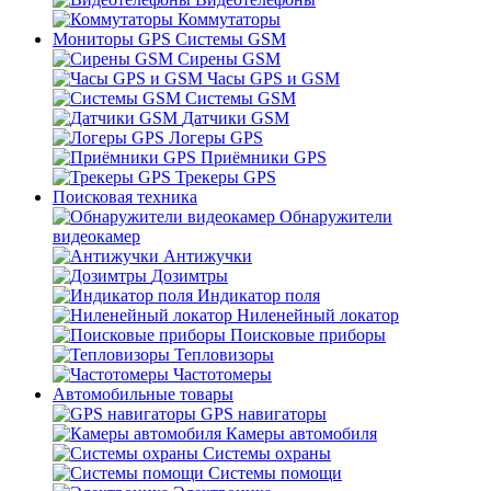
Коммутаторы
Мониторы GPS Системы GSM
Сирены GSM
Часы GPS и GSM
Системы GSM
Датчики GSM
Логеры GPS
Приёмники GPS
Трекеры GPS
Поисковая техника
Обнаружители
видеокамер
Антижучки
Дозимтры
Индикатор поля
Ниленейный локатор
Поисковые приборы
Тепловизоры
Частотомеры
Автомобильные товары
GPS навигаторы
Камеры автомобиля
Системы охраны
Системы помощи