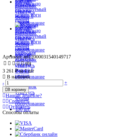
Артикул: art12000031540149717
(0)
3 261 ₽
за 1 шт
В наличии
-
+
В корзину
Нашли дешевле?
Сравнить
Отложить
Способы оплаты