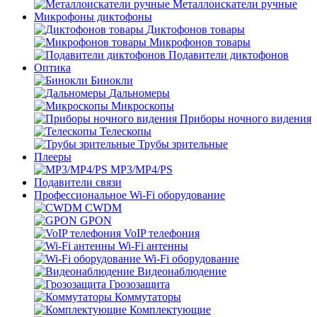
Металлоискатели ручные
Микрофоны диктофоны
Диктофонов товары
Микрофонов товары
Подавители диктофонов
Оптика
Бинокли
Дальномеры
Микроскопы
Приборы ночного видения
Телескопы
Трубы зрительные
Плееры
MP3/MP4/PS
Подавители связи
Профессиональное Wi-Fi оборудование
CWDM
GPON
VoIP телефония
Wi-Fi антенны
Wi-Fi оборудование
Видеонаблюдение
Грозозащита
Коммутаторы
Комплектующие