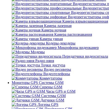
Видеорегистраторы 
Видеорегистра
Видеорегистраторы с
Видеорегистраторы ци
Камера взрывозащищенная
Камера лазерная
Камера ночная
Камера распознавания
Камера умная
Кодеры-декодеры
Микрофоны видеокамер
Модемы
Передатчики видеосигнала
Радио няня
Точки доступа
Видео ресиверы
Видеотелефоны
Коммутаторы
Мониторы GPS Системы GSM
Сирены GSM
Часы GPS и GSM
Системы GSM
Датчики GSM
Логеры GPS
Приёмники GPS