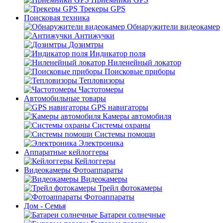
Трекеры GPS
Поисковая техника
Обнаружители видеокамер
Антижучки
Дозимтры
Индикатор поля
Ниленейный локатор
Поисковые приборы
Тепловизоры
Частотомеры
Автомобильные товары
GPS навигаторы
Камеры автомобиля
Системы охраны
Системы помощи
Электроника
Аппаратные кейлоггеры
Кейлоггеры
Видеокамеры Фотоаппараты
Видеокамеры
Трейл фотокамеры
Фотоаппараты
Дом - Семья
Батареи солнечные