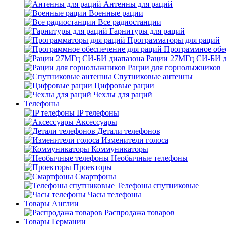
Антенны для раций
Военные рации
Все радиостанции
Гарнитуры для раций
Программаторы для раций
Программное обе
Рации 27МГц СИ-БИ д
Рации для горнолыжников
Спутниковые антенны
Цифровые рации
Чехлы для раций
Телефоны
IP телефоны
Аксессуары
Детали телефонов
Изменители голоса
Коммуникаторы
Необычные телефоны
Проекторы
Смартфоны
Телефоны спутниковые
Часы телефоны
Товары Англии
Распродажа товаров
Товары Германии