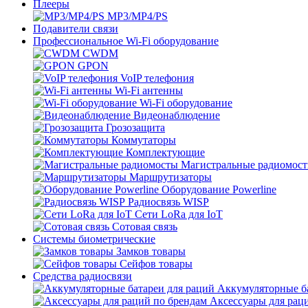
Плееры
MP3/MP4/PS
Подавители связи
Профессиональное Wi-Fi оборудование
CWDM
GPON
VoIP телефония
Wi-Fi антенны
Wi-Fi оборудование
Видеонаблюдение
Грозозащита
Коммутаторы
Комплектующие
Магистральные радиомос
Маршрутизаторы
Оборудование Powerline
Радиосвязь WISP
Сети LoRa для IoT
Сотовая связь
Системы биометрические
Замков товары
Сейфов товары
Средства радиосвязи
Аккумуляторные ба
Аксессуары для рац