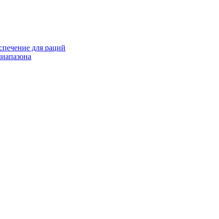
спечение для раций
иапазона