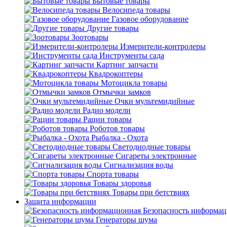
Бытовые товары
Велосипеда товары
Газовое оборудование
Другие товары
Зоотовары
Измерители-контролеры
Инструменты сада
Картинг запчасти
Квадрокоптеры
Мотоцикла товары
Отмычки замков
Очки мультемидийные
Радио модели
Рации товары
Роботов товары
Рыбалка - Охота
Светодиодные товары
Сигареты электронные
Сигнализация воды
Спорта товары
Товары здоровья
Товары при бетствиях
Защита информации
Безопасность информа
Генераторы шума