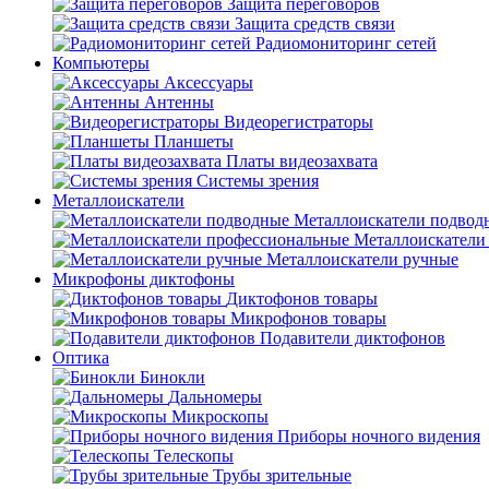
Защита переговоров
Защита средств связи
Радиомониторинг сетей
Компьютеры
Аксессуары
Антенны
Видеорегистраторы
Планшеты
Платы видеозахвата
Системы зрения
Металлоискатели
Металлоискатели подвод
Металлоискатели
Металлоискатели ручные
Микрофоны диктофоны
Диктофонов товары
Микрофонов товары
Подавители диктофонов
Оптика
Бинокли
Дальномеры
Микроскопы
Приборы ночного видения
Телескопы
Трубы зрительные