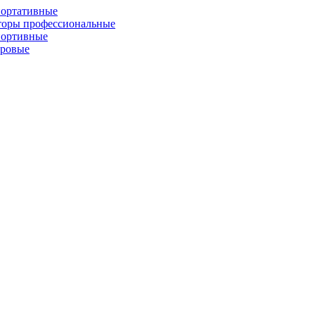
портативные
торы профессиональные
портивные
фровые