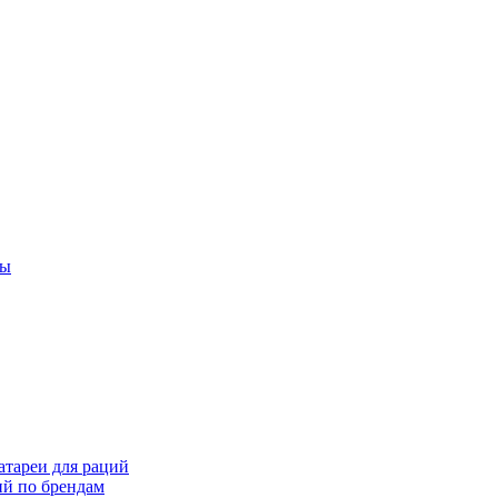
ты
тареи для раций
ий по брендам