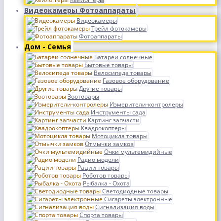
Видеокамеры Фотоаппараты
Видеокамеры
Трейл фотокамеры
Фотоаппараты
Дом - Семья
Батареи солнечные
Бытовые товары
Велосипеда товары
Газовое оборудование
Другие товары
Зоотовары
Измерители-контролеры
Инструменты сада
Картинг запчасти
Квадрокоптеры
Мотоцикла товары
Отмычки замков
Очки мультемидийные
Радио модели
Рации товары
Роботов товары
Рыбалка - Охота
Светодиодные товары
Сигареты электронные
Сигнализация воды
Спорта товары