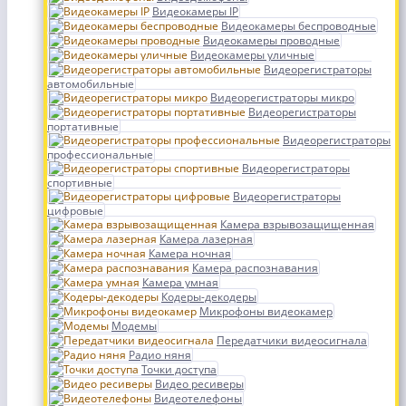
Видеокамеры IP
Видеокамеры беспроводные
Видеокамеры проводные
Видеокамеры уличные
Видеорегистраторы
автомобильные
Видеорегистраторы микро
Видеорегистраторы
портативные
Видеорегистраторы
профессиональные
Видеорегистраторы
спортивные
Видеорегистраторы
цифровые
Камера взрывозащищенная
Камера лазерная
Камера ночная
Камера распознавания
Камера умная
Кодеры-декодеры
Микрофоны видеокамер
Модемы
Передатчики видеосигнала
Радио няня
Точки доступа
Видео ресиверы
Видеотелефоны