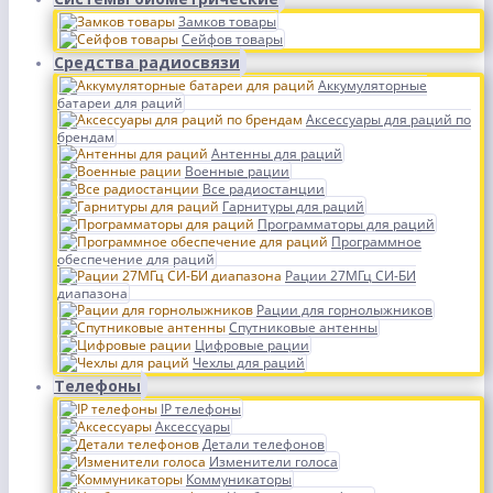
Замков товары
Сейфов товары
Средства радиосвязи
Аккумуляторные
батареи для раций
Аксессуары для раций по
брендам
Антенны для раций
Военные рации
Все радиостанции
Гарнитуры для раций
Программаторы для раций
Программное
обеспечение для раций
Рации 27МГц СИ-БИ
диапазона
Рации для горнолыжников
Спутниковые антенны
Цифровые рации
Чехлы для раций
Телефоны
IP телефоны
Аксессуары
Детали телефонов
Изменители голоса
Коммуникаторы