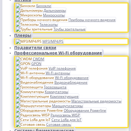
Бинокли
Дальномеры
Микроскопы
Приборы ночного видения
Телескопы
Трубы зрительные
Плееры
MP3/MP4/PS
Подавители связи
Профессиональное Wi-Fi оборудование
CWDM
GPON
VoIP телефония
Wi-Fi антенны
Wi-Fi оборудование
Видеонаблюдение
Грозозащита
Коммутаторы
Комплектующие
Магистральные радиомосты
Маршрутизаторы
Оборудование Powerline
Радиосвязь WISP
Сети LoRa для IoT
Сотовая связь
Системы биометрические