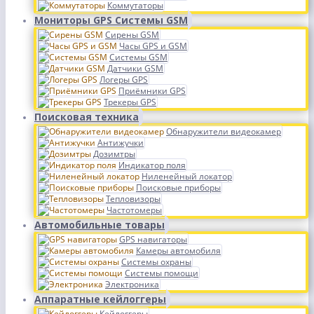
Коммутаторы
Мониторы GPS Системы GSM
Сирены GSM
Часы GPS и GSM
Системы GSM
Датчики GSM
Логеры GPS
Приёмники GPS
Трекеры GPS
Поисковая техника
Обнаружители видеокамер
Антижучки
Дозимтры
Индикатор поля
Ниленейный локатор
Поисковые приборы
Тепловизоры
Частотомеры
Автомобильные товары
GPS навигаторы
Камеры автомобиля
Системы охраны
Системы помощи
Электроника
Аппаратные кейлоггеры
Кейлоггеры