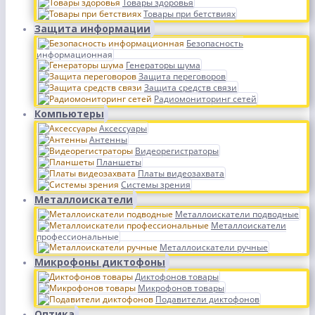
Товары здоровья
Товары при бетствиях
Защита информации
Безопасность
информационная
Генераторы шума
Защита переговоров
Защита средств связи
Радиомониторинг сетей
Компьютеры
Аксессуары
Антенны
Видеорегистраторы
Планшеты
Платы видеозахвата
Системы зрения
Металлоискатели
Металлоискатели подводные
Металлоискатели
профессиональные
Металлоискатели ручные
Микрофоны диктофоны
Диктофонов товары
Микрофонов товары
Подавители диктофонов
Оптика