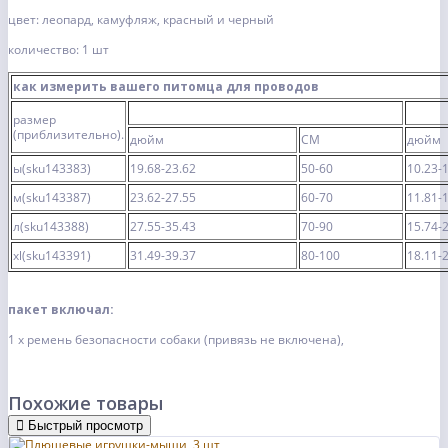
цвет: леопард, камуфляж, красный и черный
количество: 1 шт
как измерить вашего питомца для проводов
размер
(приблизительно).
дюйм
CM
дюйм
ы(sku143383)
19.68-23.62
50-60
10.23-
м(sku143387)
23.62-27.55
60-70
11.81-
л(sku143388)
27.55-35.43
70-90
15.74-
хl(sku143391)
31.49-39.37
80-100
18.11-
пакет включал:
1 x ремень безопасности собаки (привязь не включена),
Похожие товары
Быстрый просмотр