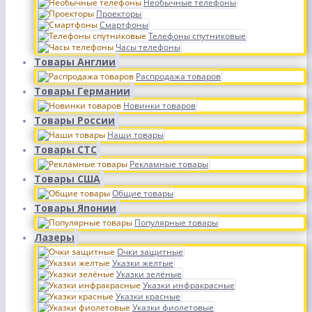
Необычные телефоны
Проекторы
Смартфоны
Телефоны спутниковые
Часы телефоны
Товары Англии
Распродажа товаров
Товары Германии
Новинки товаров
Товары России
Наши товары
Товары СТС
Рекламные товары
Товары США
Общие товары
Товары Японии
Популярные товары
Лазеры
Очки защитные
Указки желтые
Указки зелёные
Указки инфракрасные
Указки красные
Указки фиолетовые