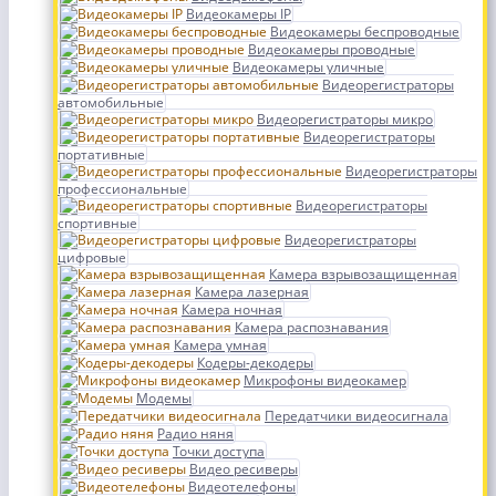
Видеокамеры IP
Видеокамеры беспроводные
Видеокамеры проводные
Видеокамеры уличные
Видеорегистраторы
автомобильные
Видеорегистраторы микро
Видеорегистраторы
портативные
Видеорегистраторы
профессиональные
Видеорегистраторы
спортивные
Видеорегистраторы
цифровые
Камера взрывозащищенная
Камера лазерная
Камера ночная
Камера распознавания
Камера умная
Кодеры-декодеры
Микрофоны видеокамер
Модемы
Передатчики видеосигнала
Радио няня
Точки доступа
Видео ресиверы
Видеотелефоны