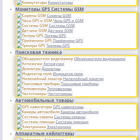
Коммутаторы
Мониторы GPS Системы GSM
Сирены GSM
Часы GPS и GSM
Системы GSM
Датчики GSM
Логеры GPS
Приёмники GPS
Трекеры GPS
Поисковая техника
Обнаружители видеокамер
Антижучки
Дозимтры
Индикатор поля
Ниленейный локатор
Поисковые приборы
Тепловизоры
Частотомеры
Автомобильные товары
GPS навигаторы
Камеры автомобиля
Системы охраны
Системы помощи
Электроника
Аппаратные кейлоггеры
Кейлоггеры