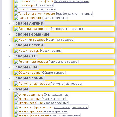
Необычные телефоны
Проекторы
Смартфоны
Телефоны спутниковые
Часы телефоны
Товары Англии
Распродажа товаров
Товары Германии
Новинки товаров
Товары России
Наши товары
Товары СТС
Рекламные товары
Товары США
Общие товары
Товары Японии
Популярные товары
Лазеры
Очки защитные
Указки желтые
Указки зелёные
Указки инфракрасные
Указки красные
Указки фиолетовые