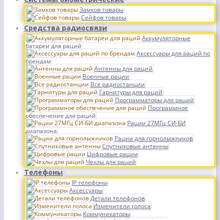
Замков товары
Сейфов товары
Средства радиосвязи
Аккумуляторные
батареи для раций
Аксессуары для раций по
брендам
Антенны для раций
Военные рации
Все радиостанции
Гарнитуры для раций
Программаторы для раций
Программное
обеспечение для раций
Рации 27МГц СИ-БИ
диапазона
Рации для горнолыжников
Спутниковые антенны
Цифровые рации
Чехлы для раций
Телефоны
IP телефоны
Аксессуары
Детали телефонов
Изменители голоса
Коммуникаторы