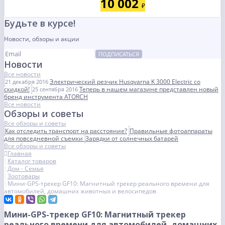
10 002
₽
Будьте в курсе!
Новости, обзоры и акции
ПОДПИСАТЬСЯ
Новости
Все новости
Электрический резчик Husqvarna K 3000 Electric со
21 декабря 2016
скидкой!
Теперь в нашем магазине представлен новый
25 сентября 2016
бренд инструмента ATORCH
Все новости
Обзоры и советы
Все обзоры и советы
Как отследить транспорт на расстояние?
Правильные фотоаппараты
для повседневной съемки
Зарядки от солнечных батарей
Все обзоры и советы
Главная
Каталог товаров
Дом - Семья
Зоотовары
Мини-GPS-трекер GF10: Магнитный трекер реального времени для
автомобилей, домашних животных и велосипедов
Мини-GPS-трекер GF10: Магнитный трекер
реального времени для автомобилей, домашних