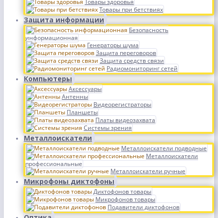
Товары здоровья
Товары при бетствиях
Защита информации
Безопасность
информационная
Генераторы шума
Защита переговоров
Защита средств связи
Радиомониторинг сетей
Компьютеры
Аксессуары
Антенны
Видеорегистраторы
Планшеты
Платы видеозахвата
Системы зрения
Металлоискатели
Металлоискатели подводные
Металлоискатели
профессиональные
Металлоискатели ручные
Микрофоны диктофоны
Диктофонов товары
Микрофонов товары
Подавители диктофонов
Оптика