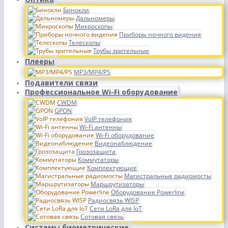
Бинокли
Дальномеры
Микроскопы
Приборы ночного видения
Телескопы
Трубы зрительные
Плееры
MP3/MP4/PS
Подавители связи
Профессиональное Wi-Fi оборудование
CWDM
GPON
VoIP телефония
Wi-Fi антенны
Wi-Fi оборудование
Видеонаблюдение
Грозозащита
Коммутаторы
Комплектующие
Магистральные радиомосты
Маршрутизаторы
Оборудование Powerline
Радиосвязь WISP
Сети LoRa для IoT
Сотовая связь
Системы биометрические