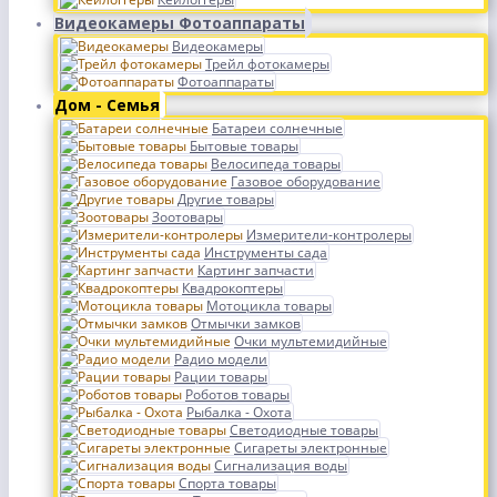
Видеокамеры Фотоаппараты
Видеокамеры
Трейл фотокамеры
Фотоаппараты
Дом - Семья
Батареи солнечные
Бытовые товары
Велосипеда товары
Газовое оборудование
Другие товары
Зоотовары
Измерители-контролеры
Инструменты сада
Картинг запчасти
Квадрокоптеры
Мотоцикла товары
Отмычки замков
Очки мультемидийные
Радио модели
Рации товары
Роботов товары
Рыбалка - Охота
Светодиодные товары
Сигареты электронные
Сигнализация воды
Спорта товары