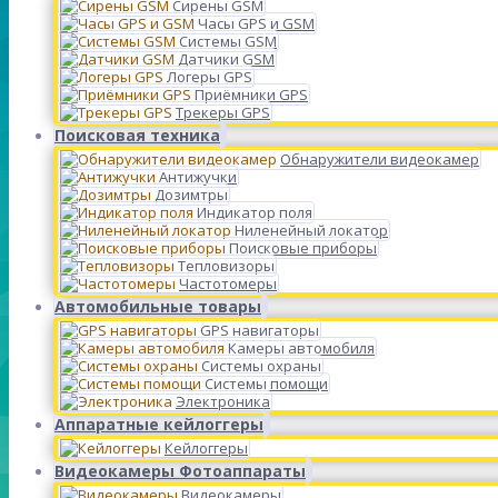
Сирены GSM
Часы GPS и GSM
Системы GSM
Датчики GSM
Логеры GPS
Приёмники GPS
Трекеры GPS
Поисковая техника
Обнаружители видеокамер
Антижучки
Дозимтры
Индикатор поля
Ниленейный локатор
Поисковые приборы
Тепловизоры
Частотомеры
Автомобильные товары
GPS навигаторы
Камеры автомобиля
Системы охраны
Системы помощи
Электроника
Аппаратные кейлоггеры
Кейлоггеры
Видеокамеры Фотоаппараты
Видеокамеры