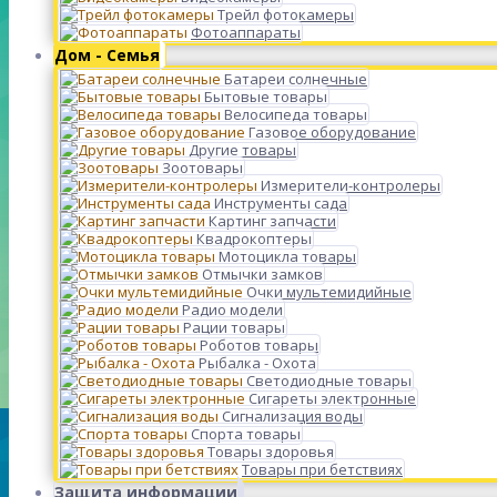
Трейл фотокамеры
Фотоаппараты
Дом - Семья
Батареи солнечные
Бытовые товары
Велосипеда товары
Газовое оборудование
Другие товары
Зоотовары
Измерители-контролеры
Инструменты сада
Картинг запчасти
Квадрокоптеры
Мотоцикла товары
Отмычки замков
Очки мультемидийные
Радио модели
Рации товары
Роботов товары
Рыбалка - Охота
Светодиодные товары
Сигареты электронные
Сигнализация воды
Спорта товары
Товары здоровья
Товары при бетствиях
Защита информации