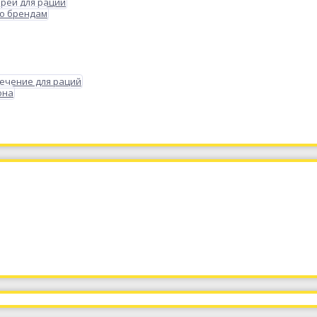
реи для раций
по брендам
ечение для раций
она