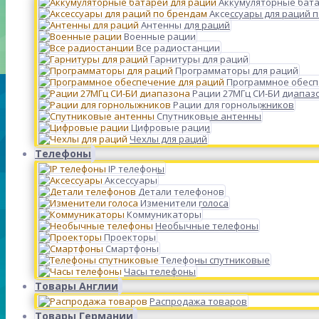
Аккумуляторные бата
Аксессуары для раций 
Антенны для раций
Военные рации
Все радиостанции
Гарнитуры для раций
Программаторы для раций
Программное обесп
Рации 27МГц СИ-БИ диапаз
Рации для горнолыжников
Спутниковые антенны
Цифровые рации
Чехлы для раций
Телефоны
IP телефоны
Аксессуары
Детали телефонов
Изменители голоса
Коммуникаторы
Необычные телефоны
Проекторы
Смартфоны
Телефоны спутниковые
Часы телефоны
Товары Англии
Распродажа товаров
Товары Германии