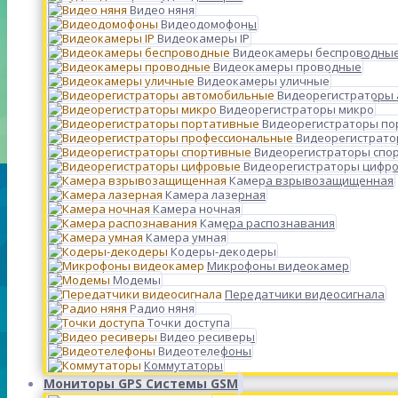
Видео няня
Видеодомофоны
Видеокамеры IP
Видеокамеры беспроводны
Видеокамеры проводные
Видеокамеры уличные
Видеорегистраторы
Видеорегистраторы микро
Видеорегистраторы п
Видеорегистрато
Видеорегистраторы спо
Видеорегистраторы цифр
Камера взрывозащищенная
Камера лазерная
Камера ночная
Камера распознавания
Камера умная
Кодеры-декодеры
Микрофоны видеокамер
Модемы
Передатчики видеосигнала
Радио няня
Точки доступа
Видео ресиверы
Видеотелефоны
Коммутаторы
Мониторы GPS Системы GSM