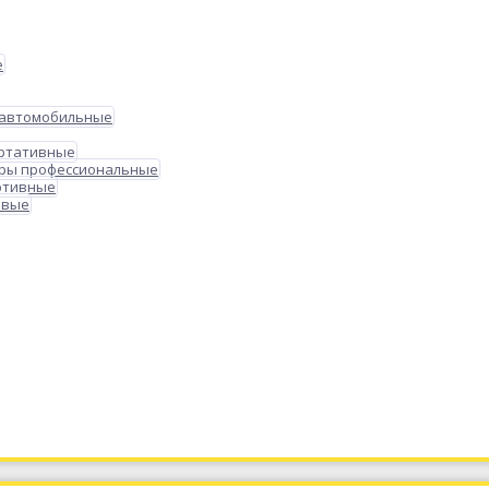
е
 автомобильные
ортативные
ры профессиональные
ртивные
овые