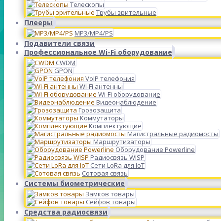
Телескопы
Трубы зрительные
Плееры
MP3/MP4/PS
Подавители связи
Профессиональное Wi-Fi оборудование
CWDM
GPON
VoIP телефония
Wi-Fi антенны
Wi-Fi оборудование
Видеонаблюдение
Грозозащита
Коммутаторы
Комплектующие
Магистральные радиомосты
Маршрутизаторы
Оборудование Powerline
Радиосвязь WISP
Сети LoRa для IoT
Сотовая связь
Системы биометрические
Замков товары
Сейфов товары
Средства радиосвязи