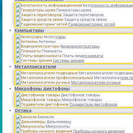
Безопасность информаци
Генераторы шума
Защита переговоров
Защита средств связи
Радиомониторинг сетей
Компьютеры
Аксессуары
Антенны
Видеорегистраторы
Планшеты
Платы видеозахвата
Системы зрения
Металлоискатели
Металлоискатели подводн
Металлоискатели п
Металлоискатели ручные
Микрофоны диктофоны
Диктофонов товары
Микрофонов товары
Подавители диктофонов
Оптика
Бинокли
Дальномеры
Микроскопы
Приборы ночного видения