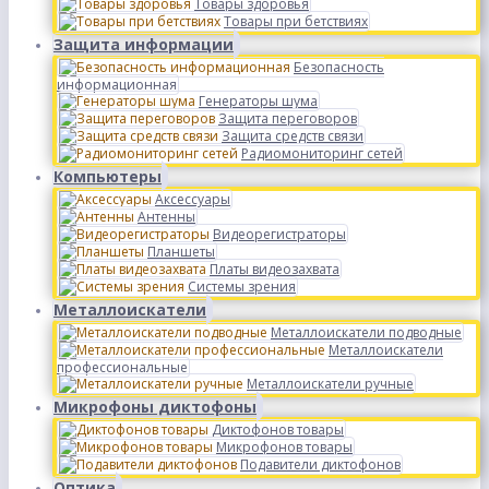
Товары здоровья
Товары при бетствиях
Защита информации
Безопасность
информационная
Генераторы шума
Защита переговоров
Защита средств связи
Радиомониторинг сетей
Компьютеры
Аксессуары
Антенны
Видеорегистраторы
Планшеты
Платы видеозахвата
Системы зрения
Металлоискатели
Металлоискатели подводные
Металлоискатели
профессиональные
Металлоискатели ручные
Микрофоны диктофоны
Диктофонов товары
Микрофонов товары
Подавители диктофонов
Оптика