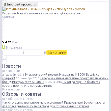
Быстрый просмотр
Игрушка-Пазл «Осьминог» для чистки зубов и укусов
Артикул: -
5 472
₽
за 1 шт
В наличии
-
+
В КОРЗИНУ
Новости
Все новости
Электрический резчик Husqvarna K 3000 Electric со
21 декабря 2016
скидкой!
Теперь в нашем магазине представлен новый
25 сентября 2016
бренд инструмента ATORCH
Никогда еще не было так
5 июня 2016
просто пропилить прямую линию
Все новости
Обзоры и советы
Все обзоры и советы
Как отследить транспорт на расстояние?
Правильные фотоаппараты
для повседневной съемки
Зарядки от солнечных батарей
Все обзоры и советы