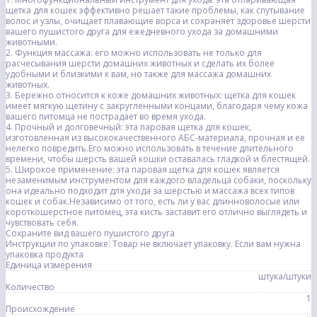
щетка для кошек эффективно решает такие проблемы, как спутывание
волос и узлы, очищает плавающие ворса и сохраняет здоровье шерсти
вашего пушистого друга для ежедневного ухода за домашними
животными.
2. Функция массажа: его можно использовать не только для
расчесывания шерсти домашних животных и сделать их более
удобными и близкими к вам, но также для массажа домашних
животных.
3. Бережно относится к коже домашних животных: щетка для кошек
имеет мягкую щетину с закругленными концами, благодаря чему кожа
вашего питомца не пострадает во время ухода.
4. Прочный и долговечный: эта паровая щетка для кошек,
изготовленная из высококачественного АБС-материала, прочная и ее
нелегко повредить.Его можно использовать в течение длительного
времени, чтобы шерсть вашей кошки оставалась гладкой и блестящей.
5. Широкое применение: эта паровая щетка для кошек является
незаменимым инструментом для каждого владельца собаки, поскольку
она идеально подходит для ухода за шерстью и массажа всех типов
кошек и собак.Независимо от того, есть ли у вас длинноволосые или
короткошерстное питомец, эта кисть заставит его отлично выглядеть и
чувствовать себя.
Сохраните вид вашего пушистого друга
Инструкции по упаковке: Товар не включает упаковку. Если вам нужна
упаковка продукта
Единица измерения
штука/штуки
Количество
1
Происхождение