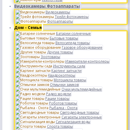
Видеокамеры Фотоаппараты
Видеокамеры
Трейл фотокамеры
Фотоаппараты
Дом - Семья
Батареи солнечные
Бытовые товары
Велосипеда товары
Газовое оборудование
Другие товары
Зоотовары
Измерители-контролеры
Инструменты сада
Картинг запчасти
Квадрокоптеры
Мотоцикла товары
Отмычки замков
Очки мультемидийные
Радио модели
Рации товары
Роботов товары
Рыбалка - Охота
Светодиодные товары
Сигареты электронные
Сигнализация воды
Спорта товары