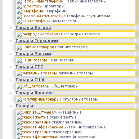
Необычные телефоны
Проекторы
Смартфоны
Телефоны спутниковые
Часы телефоны
Товары Англии
Распродажа товаров
Товары Германии
Новинки товаров
Товары России
Наши товары
Товары СТС
Рекламные товары
Товары США
Общие товары
Товары Японии
Популярные товары
Лазеры
Очки защитные
Указки желтые
Указки зелёные
Указки инфракрасные
Указки красные
Указки фиолетовые