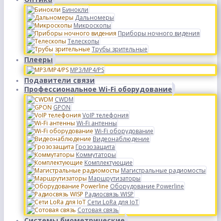
Бинокли
Дальномеры
Микроскопы
Приборы ночного видения
Телескопы
Трубы зрительные
Плееры
MP3/MP4/PS
Подавители связи
Профессиональное Wi-Fi оборудование
CWDM
GPON
VoIP телефония
Wi-Fi антенны
Wi-Fi оборудование
Видеонаблюдение
Грозозащита
Коммутаторы
Комплектующие
Магистральные радиомосты
Маршрутизаторы
Оборудование Powerline
Радиосвязь WISP
Сети LoRa для IoT
Сотовая связь
Системы биометрические