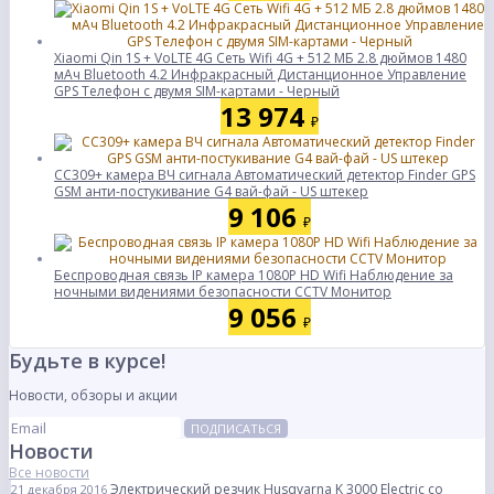
Xiaomi Qin 1S + VoLTE 4G Сеть Wifi 4G + 512 МБ 2.8 дюймов 1480
мАч Bluetooth 4.2 Инфракрасный Дистанционное Управление
GPS Телефон с двумя SIM-картами - Черный
13 974
₽
CC309+ камера ВЧ сигнала Автоматический детектор Finder GPS
GSM анти-постукивание G4 вай-фай - US штекер
9 106
₽
Беспроводная связь IP камера 1080P HD Wifi Наблюдение за
ночными видениями безопасности CCTV Монитор
9 056
₽
Будьте в курсе!
Новости, обзоры и акции
ПОДПИСАТЬСЯ
Новости
Все новости
Электрический резчик Husqvarna K 3000 Electric со
21 декабря 2016