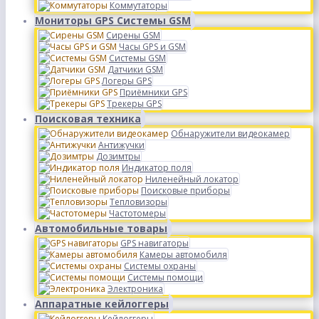
Коммутаторы
Мониторы GPS Системы GSM
Сирены GSM
Часы GPS и GSM
Системы GSM
Датчики GSM
Логеры GPS
Приёмники GPS
Трекеры GPS
Поисковая техника
Обнаружители видеокамер
Антижучки
Дозимтры
Индикатор поля
Ниленейный локатор
Поисковые приборы
Тепловизоры
Частотомеры
Автомобильные товары
GPS навигаторы
Камеры автомобиля
Системы охраны
Системы помощи
Электроника
Аппаратные кейлоггеры
Кейлоггеры