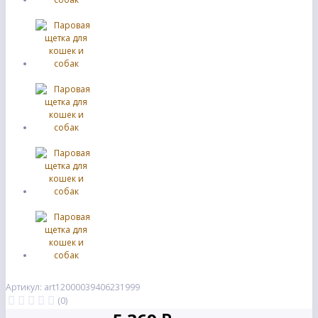
Артикул: art12000039406231999
(0)