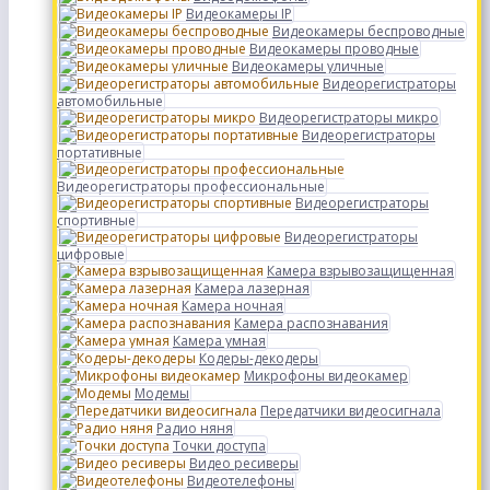
Видеокамеры IP
Видеокамеры беспроводные
Видеокамеры проводные
Видеокамеры уличные
Видеорегистраторы
автомобильные
Видеорегистраторы микро
Видеорегистраторы
портативные
Видеорегистраторы профессиональные
Видеорегистраторы
спортивные
Видеорегистраторы
цифровые
Камера взрывозащищенная
Камера лазерная
Камера ночная
Камера распознавания
Камера умная
Кодеры-декодеры
Микрофоны видеокамер
Модемы
Передатчики видеосигнала
Радио няня
Точки доступа
Видео ресиверы
Видеотелефоны