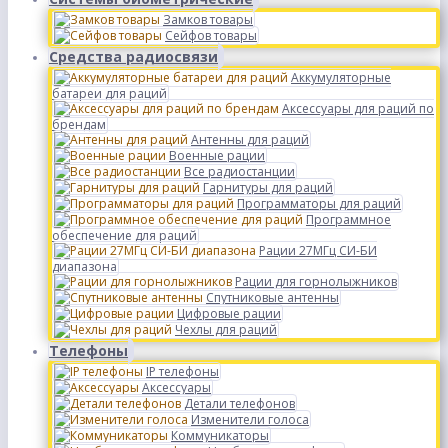
Замков товары
Сейфов товары
Средства радиосвязи
Аккумуляторные
батареи для раций
Аксессуары для раций по
брендам
Антенны для раций
Военные рации
Все радиостанции
Гарнитуры для раций
Программаторы для раций
Программное
обеспечение для раций
Рации 27МГц СИ-БИ
диапазона
Рации для горнолыжников
Спутниковые антенны
Цифровые рации
Чехлы для раций
Телефоны
IP телефоны
Аксессуары
Детали телефонов
Изменители голоса
Коммуникаторы