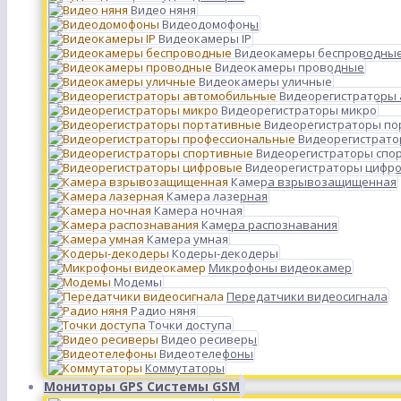
Видео няня
Видеодомофоны
Видеокамеры IP
Видеокамеры беспроводны
Видеокамеры проводные
Видеокамеры уличные
Видеорегистраторы
Видеорегистраторы микро
Видеорегистраторы п
Видеорегистрато
Видеорегистраторы спо
Видеорегистраторы цифр
Камера взрывозащищенная
Камера лазерная
Камера ночная
Камера распознавания
Камера умная
Кодеры-декодеры
Микрофоны видеокамер
Модемы
Передатчики видеосигнала
Радио няня
Точки доступа
Видео ресиверы
Видеотелефоны
Коммутаторы
Мониторы GPS Системы GSM