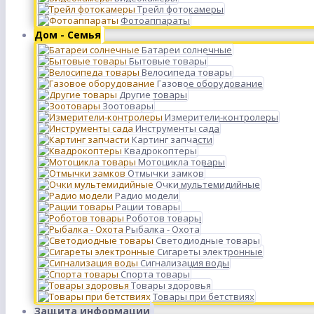
Трейл фотокамеры
Фотоаппараты
Дом - Семья
Батареи солнечные
Бытовые товары
Велосипеда товары
Газовое оборудование
Другие товары
Зоотовары
Измерители-контролеры
Инструменты сада
Картинг запчасти
Квадрокоптеры
Мотоцикла товары
Отмычки замков
Очки мультемидийные
Радио модели
Рации товары
Роботов товары
Рыбалка - Охота
Светодиодные товары
Сигареты электронные
Сигнализация воды
Спорта товары
Товары здоровья
Товары при бетствиях
Защита информации