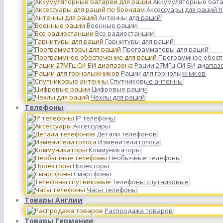
Аккумуляторные бата
Аксессуары для раций 
Антенны для раций
Военные рации
Все радиостанции
Гарнитуры для раций
Программаторы для раций
Программное обесп
Рации 27МГц СИ-БИ диапаз
Рации для горнолыжников
Спутниковые антенны
Цифровые рации
Чехлы для раций
Телефоны
IP телефоны
Аксессуары
Детали телефонов
Изменители голоса
Коммуникаторы
Необычные телефоны
Проекторы
Смартфоны
Телефоны спутниковые
Часы телефоны
Товары Англии
Распродажа товаров
Товары Германии