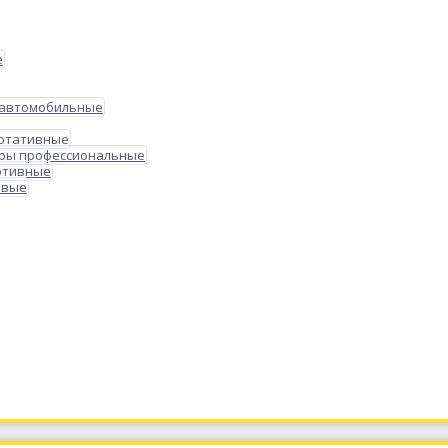
е
 автомобильные
ортативные
ры профессиональные
ртивные
овые