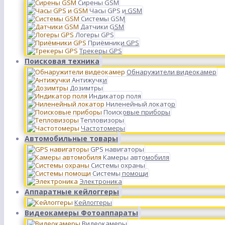
Сирены GSM
Часы GPS и GSM
Системы GSM
Датчики GSM
Логеры GPS
Приёмники GPS
Трекеры GPS
Поисковая техника
Обнаружители видеокамер
Антижучки
Дозимтры
Индикатор поля
Ниленейный локатор
Поисковые приборы
Тепловизоры
Частотомеры
Автомобильные товары
GPS навигаторы
Камеры автомобиля
Системы охраны
Системы помощи
Электроника
Аппаратные кейлоггеры
Кейлоггеры
Видеокамеры Фотоаппараты
Видеокамеры