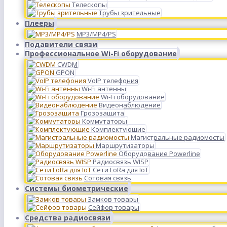
Телескопы
Трубы зрительные
Плееры
MP3/MP4/PS
Подавители связи
Профессиональное Wi-Fi оборудование
CWDM
GPON
VoIP телефония
Wi-Fi антенны
Wi-Fi оборудование
Видеонаблюдение
Грозозащита
Коммутаторы
Комплектующие
Магистральные радиомосты
Маршрутизаторы
Оборудование Powerline
Радиосвязь WISP
Сети LoRa для IoT
Сотовая связь
Системы биометрические
Замков товары
Сейфов товары
Средства радиосвязи