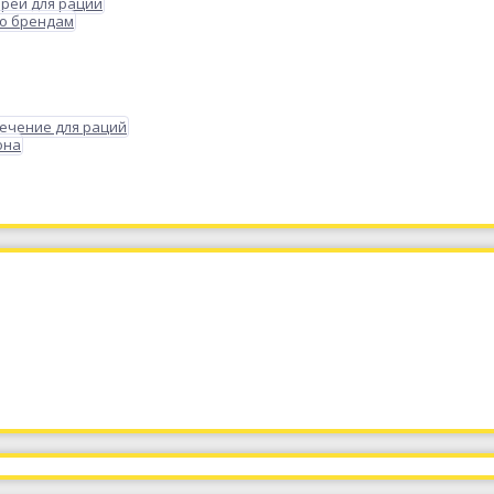
реи для раций
по брендам
ечение для раций
она