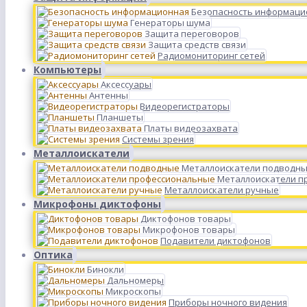
Безопасность информаци
Генераторы шума
Защита переговоров
Защита средств связи
Радиомониторинг сетей
Компьютеры
Аксессуары
Антенны
Видеорегистраторы
Планшеты
Платы видеозахвата
Системы зрения
Металлоискатели
Металлоискатели подводн
Металлоискатели п
Металлоискатели ручные
Микрофоны диктофоны
Диктофонов товары
Микрофонов товары
Подавители диктофонов
Оптика
Бинокли
Дальномеры
Микроскопы
Приборы ночного видения