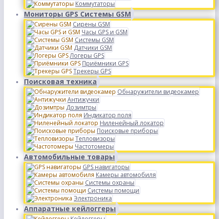
Коммутаторы
Мониторы GPS Системы GSM
Сирены GSM
Часы GPS и GSM
Системы GSM
Датчики GSM
Логеры GPS
Приёмники GPS
Трекеры GPS
Поисковая техника
Обнаружители видеокамер
Антижучки
Дозимтры
Индикатор поля
Ниленейный локатор
Поисковые приборы
Тепловизоры
Частотомеры
Автомобильные товары
GPS навигаторы
Камеры автомобиля
Системы охраны
Системы помощи
Электроника
Аппаратные кейлоггеры
Кейлоггеры