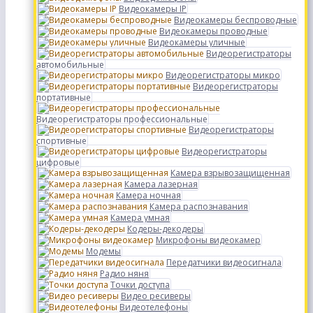
Видеокамеры IP
Видеокамеры беспроводные
Видеокамеры проводные
Видеокамеры уличные
Видеорегистраторы
автомобильные
Видеорегистраторы микро
Видеорегистраторы
портативные
Видеорегистраторы профессиональные
Видеорегистраторы
спортивные
Видеорегистраторы
цифровые
Камера взрывозащищенная
Камера лазерная
Камера ночная
Камера распознавания
Камера умная
Кодеры-декодеры
Микрофоны видеокамер
Модемы
Передатчики видеосигнала
Радио няня
Точки доступа
Видео ресиверы
Видеотелефоны