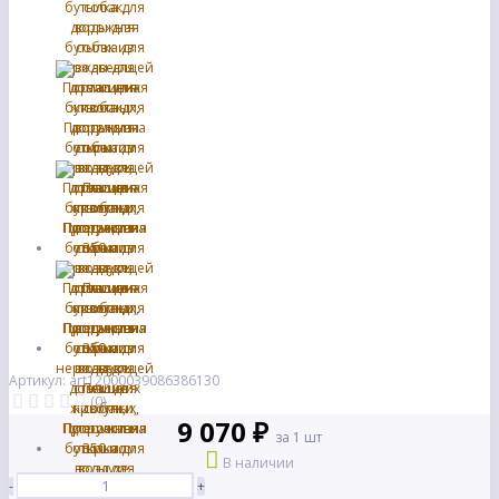
Артикул: art12000039086386130
(0)
9 070 ₽
за 1 шт
В наличии
-
+