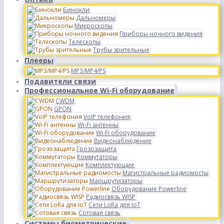
Бинокли
Дальномеры
Микроскопы
Приборы ночного видения
Телескопы
Трубы зрительные
Плееры
MP3/MP4/PS
Подавители связи
Профессиональное Wi-Fi оборудование
CWDM
GPON
VoIP телефония
Wi-Fi антенны
Wi-Fi оборудование
Видеонаблюдение
Грозозащита
Коммутаторы
Комплектующие
Магистральные радиомосты
Маршрутизаторы
Оборудование Powerline
Радиосвязь WISP
Сети LoRa для IoT
Сотовая связь
Системы биометрические