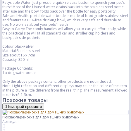
Recyclable Water: Just press the quick release button to quench your pet's
thirst! Most of the Unused water drains back into the stainless steel bottle
after use and the bowl folds back over the bottle for easy portability
Safe and Health: portable water bottle is made of food grade stainless steel
and features a BPA-free drinking bowl, which is very safe and durable to
use. No worries about your pets' health
Easy to Carry: The comfy handles will allow you to carry it effortlessly, while
the practical size will fit all standard car and stroller cup holders and
backpack side pockets
Colour:black+silver
Material:Stainless steel
Size:about 16 x 7cm
Capacity: 350ml
Package Contents:
1 x dog water bottle
Only the above package content, other products are not included.
Note: Light reflection and different displays may cause the color of the item
in the picture a little different from the real thing. The measurement allowed
error is +/- 1-3cm.
Похожие товары
Быстрый просмотр
Рюкзак-переноска для домашних животных
Артикул: -