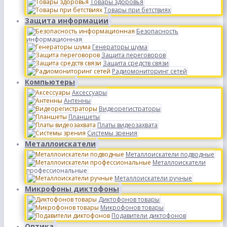
Товары здоровья
Товары при бетствиях
Защита информации
Безопасность
информационная
Генераторы шума
Защита переговоров
Защита средств связи
Радиомониторинг сетей
Компьютеры
Аксессуары
Антенны
Видеорегистраторы
Планшеты
Платы видеозахвата
Системы зрения
Металлоискатели
Металлоискатели подводные
Металлоискатели
профессиональные
Металлоискатели ручные
Микрофоны диктофоны
Диктофонов товары
Микрофонов товары
Подавители диктофонов
Оптика