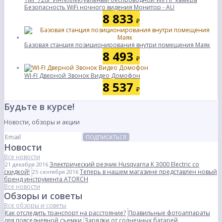
Безопасность WiFi ночного видения Монитор - AU
8 833
₽
Базовая станция позиционирования внутри помещения Маяк
8 493
₽
WI-FI Дверной Звонок Видео Домофон
8 537
₽
Будьте в курсе!
Новости, обзоры и акции
ПОДПИСАТЬСЯ
Новости
Все новости
Электрический резчик Husqvarna K 3000 Electric со
21 декабря 2016
скидкой!
Теперь в нашем магазине представлен новый
25 сентября 2016
бренд инструмента ATORCH
Все новости
Обзоры и советы
Все обзоры и советы
Как отследить транспорт на расстояние?
Правильные фотоаппараты
для повседневной съемки
Зарядки от солнечных батарей