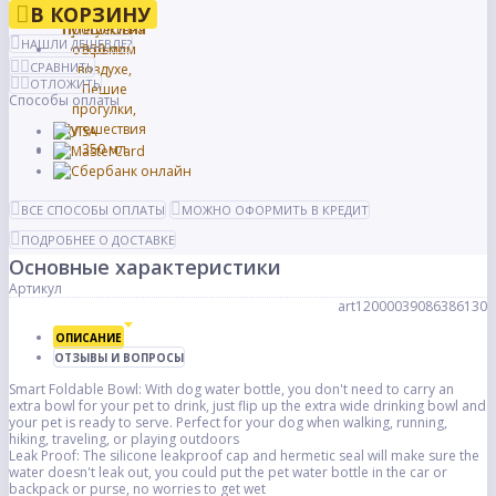
В КОРЗИНУ
НАШЛИ ДЕШЕВЛЕ?
СРАВНИТЬ
ОТЛОЖИТЬ
Способы оплаты
ВСЕ СПОСОБЫ ОПЛАТЫ
МОЖНО ОФОРМИТЬ В КРЕДИТ
ПОДРОБНЕЕ О ДОСТАВКЕ
Основные характеристики
Артикул
art12000039086386130
ОПИСАНИЕ
ОТЗЫВЫ И ВОПРОСЫ
Smart Foldable Bowl: With dog water bottle, you don't need to carry an
extra bowl for your pet to drink, just flip up the extra wide drinking bowl and
your pet is ready to serve. Perfect for your dog when walking, running,
hiking, traveling, or playing outdoors
Leak Proof: The silicone leakproof cap and hermetic seal will make sure the
water doesn't leak out, you could put the pet water bottle in the car or
backpack or purse, no worries to get wet