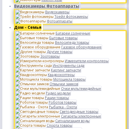
Видеокамеры Фотоаппараты
Видеокамеры
Трейл фотокамеры
Фотоаппараты
Дом - Семья
Батареи солнечные
Бытовые товары
Велосипеда товары
Газовое оборудование
Другие товары
Зоотовары
Измерители-контролеры
Инструменты сада
Картинг запчасти
Квадрокоптеры
Мотоцикла товары
Отмычки замков
Очки мультемидийные
Радио модели
Рации товары
Роботов товары
Рыбалка - Охота
Светодиодные товары
Сигареты электронные
Сигнализация воды
Спорта товары