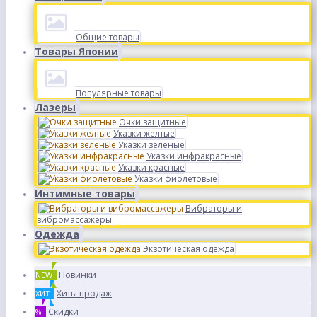
Общие товары
Товары Японии
Популярные товары
Лазеры
Очки защитные
Указки желтые
Указки зелёные
Указки инфракрасные
Указки красные
Указки фиолетовые
Интимные товары
Вибраторы и
вибромассажеры
Одежда
Экзотическая одежда
Новинки
NEW
Хиты продаж
ХИТ
Скидки
%