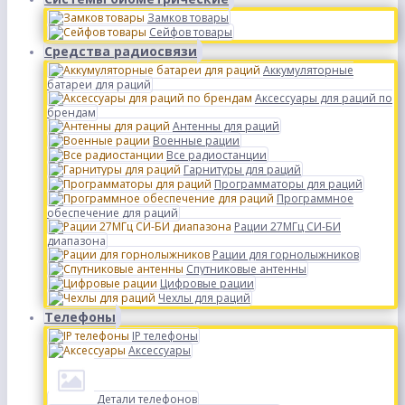
Замков товары
Сейфов товары
Средства радиосвязи
Аккумуляторные
батареи для раций
Аксессуары для раций по
брендам
Антенны для раций
Военные рации
Все радиостанции
Гарнитуры для раций
Программаторы для раций
Программное
обеспечение для раций
Рации 27МГц СИ-БИ
диапазона
Рации для горнолыжников
Спутниковые антенны
Цифровые рации
Чехлы для раций
Телефоны
IP телефоны
Аксессуары
Детали телефонов