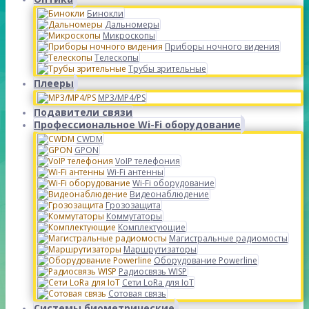
Бинокли
Дальномеры
Микроскопы
Приборы ночного видения
Телескопы
Трубы зрительные
Плееры
MP3/MP4/PS
Подавители связи
Профессиональное Wi-Fi оборудование
CWDM
GPON
VoIP телефония
Wi-Fi антенны
Wi-Fi оборудование
Видеонаблюдение
Грозозащита
Коммутаторы
Комплектующие
Магистральные радиомосты
Маршрутизаторы
Оборудование Powerline
Радиосвязь WISP
Сети LoRa для IoT
Сотовая связь
Системы биометрические