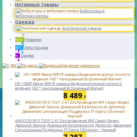
Интимные товары
Вибраторы и
вибромассажеры
Одежда
Экзотическая одежда
Новинки
NEW
Хиты продаж
ХИТ
Скидки
%
HD 1080P Мини WIFI IP камера Видеорегистратор ночного
видения 160 ° панорамный Встроенный Магнит
8 489
₽
ANGOOD M10 720 P 2.4 Г Беспроводная Wifi Смарт-Видео
Дверной Звонок Домашней Безопасности Детектор Движения
Сигнализация Поддержка TF Карта Облачног - Черный
7 287