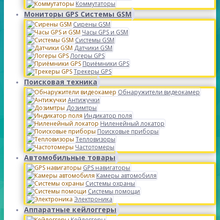
Коммутаторы
Мониторы GPS Системы GSM
Сирены GSM
Часы GPS и GSM
Системы GSM
Датчики GSM
Логеры GPS
Приёмники GPS
Трекеры GPS
Поисковая техника
Обнаружители видеокамер
Антижучки
Дозимтры
Индикатор поля
Ниленейный локатор
Поисковые приборы
Тепловизоры
Частотомеры
Автомобильные товары
GPS навигаторы
Камеры автомобиля
Системы охраны
Системы помощи
Электроника
Аппаратные кейлоггеры
Кейлоггеры