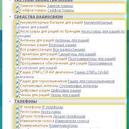
Замков товары
Сейфов товары
Средства радиосвязи
Аккумуляторные
батареи для раций
Аксессуары для раций по
брендам
Антенны для раций
Военные рации
Все радиостанции
Гарнитуры для раций
Программаторы для раций
Программное
обеспечение для раций
Рации 27МГц СИ-БИ
диапазона
Рации для горнолыжников
Спутниковые антенны
Цифровые рации
Чехлы для раций
Телефоны
IP телефоны
Аксессуары
Детали телефонов
Изменители голоса
Коммуникаторы