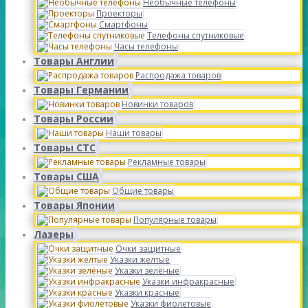
Необычные телефоны
Проекторы
Смартфоны
Телефоны спутниковые
Часы телефоны
Товары Англии
Распродажа товаров
Товары Германии
Новинки товаров
Товары России
Наши товары
Товары СТС
Рекламные товары
Товары США
Общие товары
Товары Японии
Популярные товары
Лазеры
Очки защитные
Указки желтые
Указки зелёные
Указки инфракрасные
Указки красные
Указки фиолетовые