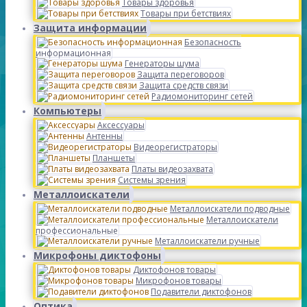
Товары здоровья
Товары при бетствиях
Защита информации
Безопасность
информационная
Генераторы шума
Защита переговоров
Защита средств связи
Радиомониторинг сетей
Компьютеры
Аксессуары
Антенны
Видеорегистраторы
Планшеты
Платы видеозахвата
Системы зрения
Металлоискатели
Металлоискатели подводные
Металлоискатели
профессиональные
Металлоискатели ручные
Микрофоны диктофоны
Диктофонов товары
Микрофонов товары
Подавители диктофонов
Оптика