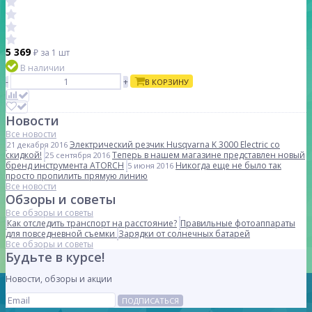
5 369
₽
за 1 шт
В наличии
-
+
В КОРЗИНУ
Новости
Все новости
Электрический резчик Husqvarna K 3000 Electric со
21 декабря 2016
скидкой!
Теперь в нашем магазине представлен новый
25 сентября 2016
бренд инструмента ATORCH
Никогда еще не было так
5 июня 2016
просто пропилить прямую линию
Все новости
Обзоры и советы
Все обзоры и советы
Как отследить транспорт на расстояние?
Правильные фотоаппараты
для повседневной съемки
Зарядки от солнечных батарей
Все обзоры и советы
Будьте в курсе!
Новости, обзоры и акции
ПОДПИСАТЬСЯ