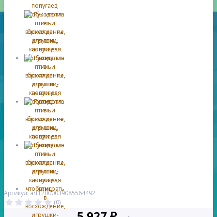
Артикул: art12000039085564492
(0)
5 927 ₽