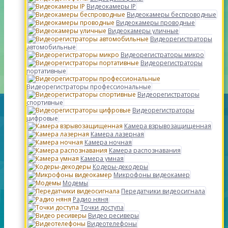
Видеокамеры IP
Видеокамеры беспроводные
Видеокамеры проводные
Видеокамеры уличные
Видеорегистраторы
автомобильные
Видеорегистраторы микро
Видеорегистраторы
портативные
Видеорегистраторы профессиональные
Видеорегистраторы
спортивные
Видеорегистраторы
цифровые
Камера взрывозащищенная
Камера лазерная
Камера ночная
Камера распознавания
Камера умная
Кодеры-декодеры
Микрофоны видеокамер
Модемы
Передатчики видеосигнала
Радио няня
Точки доступа
Видео ресиверы
Видеотелефоны