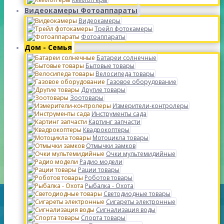
Видеокамеры Фотоаппараты
Видеокамеры
Трейл фотокамеры
Фотоаппараты
Дом - Семья
Батареи солнечные
Бытовые товары
Велосипеда товары
Газовое оборудование
Другие товары
Зоотовары
Измерители-контролеры
Инструменты сада
Картинг запчасти
Квадрокоптеры
Мотоцикла товары
Отмычки замков
Очки мультемидийные
Радио модели
Рации товары
Роботов товары
Рыбалка - Охота
Светодиодные товары
Сигареты электронные
Сигнализация воды
Спорта товары