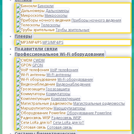
Бинокли
Дальномеры
Микроскопы
Приборы ночного видения
Телескопы
Трубы зрительные
Плееры
MP3/MP4/PS
Подавители связи
Профессиональное Wi-Fi оборудование
CWDM
GPON
VoIP телефония
Wi-Fi антенны
Wi-Fi оборудование
Видеонаблюдение
Грозозащита
Коммутаторы
Комплектующие
Магистральные радиомосты
Маршрутизаторы
Оборудование Powerline
Радиосвязь WISP
Сети LoRa для IoT
Сотовая связь
Системы биометрические