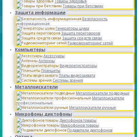
Товары здоровья
Товары при бетствиях
Защита информации
Безопасность
информационная
Генераторы шума
Защита переговоров
Защита средств связи
Радиомониторинг сетей
Компьютеры
Аксессуары
Антенны
Видеорегистраторы
Планшеты
Платы видеозахвата
Системы зрения
Металлоискатели
Металлоискатели подводные
Металлоискатели
профессиональные
Металлоискатели ручные
Микрофоны диктофоны
Диктофонов товары
Микрофонов товары
Подавители диктофонов
Оптика