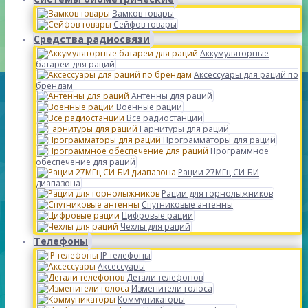
Замков товары
Сейфов товары
Средства радиосвязи
Аккумуляторные
батареи для раций
Аксессуары для раций по
брендам
Антенны для раций
Военные рации
Все радиостанции
Гарнитуры для раций
Программаторы для раций
Программное
обеспечение для раций
Рации 27МГц СИ-БИ
диапазона
Рации для горнолыжников
Спутниковые антенны
Цифровые рации
Чехлы для раций
Телефоны
IP телефоны
Аксессуары
Детали телефонов
Изменители голоса
Коммуникаторы