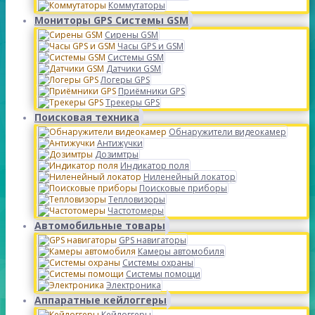
Коммутаторы
Мониторы GPS Системы GSM
Сирены GSM
Часы GPS и GSM
Системы GSM
Датчики GSM
Логеры GPS
Приёмники GPS
Трекеры GPS
Поисковая техника
Обнаружители видеокамер
Антижучки
Дозимтры
Индикатор поля
Ниленейный локатор
Поисковые приборы
Тепловизоры
Частотомеры
Автомобильные товары
GPS навигаторы
Камеры автомобиля
Системы охраны
Системы помощи
Электроника
Аппаратные кейлоггеры
Кейлоггеры