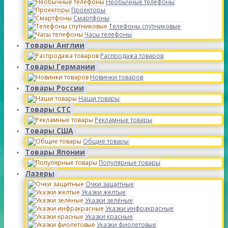
Необычные телефоны
Проекторы
Смартфоны
Телефоны спутниковые
Часы телефоны
Товары Англии
Распродажа товаров
Товары Германии
Новинки товаров
Товары России
Наши товары
Товары СТС
Рекламные товары
Товары США
Общие товары
Товары Японии
Популярные товары
Лазеры
Очки защитные
Указки желтые
Указки зелёные
Указки инфракрасные
Указки красные
Указки фиолетовые