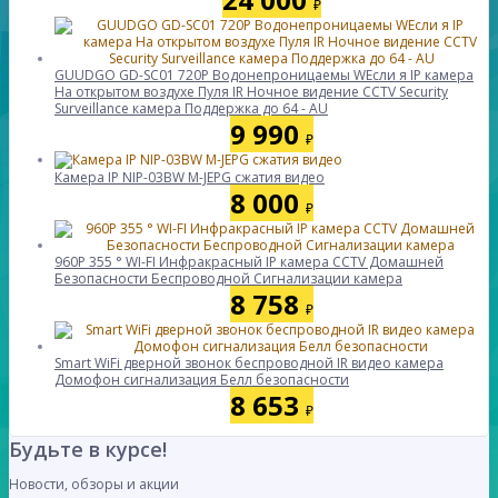
₽
GUUDGO GD-SC01 720P Водонепроницаемы WЕсли я IP камера
На открытом воздухе Пуля IR Ночное видение CCTV Security
Surveillance камера Поддержка до 64 - AU
9 990
₽
Камера IP NIP-03BW M-JEPG сжатия видео
8 000
₽
960P 355 ° WI-FI Инфракрасный IP камера CCTV Домашней
Безопасности Беспроводной Сигнализации камера
8 758
₽
Smart WiFi дверной звонок беспроводной IR видео камера
Домофон сигнализация Белл безопасности
8 653
₽
Будьте в курсе!
Новости, обзоры и акции