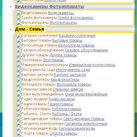
Видеокамеры Фотоаппараты
Видеокамеры
Трейл фотокамеры
Фотоаппараты
Дом - Семья
Батареи солнечные
Бытовые товары
Велосипеда товары
Газовое оборудование
Другие товары
Зоотовары
Измерители-контролеры
Инструменты сада
Картинг запчасти
Квадрокоптеры
Мотоцикла товары
Отмычки замков
Очки мультемидийные
Радио модели
Рации товары
Роботов товары
Рыбалка - Охота
Светодиодные товары
Сигареты электронные
Сигнализация воды
Спорта товары