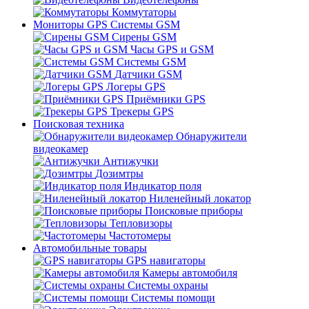
Коммутаторы
Мониторы GPS Системы GSM
Сирены GSM
Часы GPS и GSM
Системы GSM
Датчики GSM
Логеры GPS
Приёмники GPS
Трекеры GPS
Поисковая техника
Обнаружители
видеокамер
Антижучки
Дозимтры
Индикатор поля
Ниленейный локатор
Поисковые приборы
Тепловизоры
Частотомеры
Автомобильные товары
GPS навигаторы
Камеры автомобиля
Системы охраны
Системы помощи