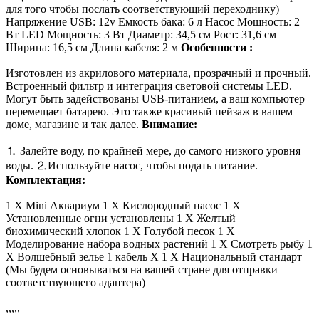
для того чтобы послать соответствующий переходнику)
Напряжение USB: 12v Емкость бака: 6 л Насос Мощность: 2
Вт LED Мощность: 3 Вт Диаметр: 34,5 см Рост: 31,6 см
Ширина: 16,5 см Длина кабеля: 2 м
Особенности :
Изготовлен из акрилового материала, прозрачный и прочный.
Встроенный фильтр и интеграция световой системы LED.
Могут быть задействованы USB-питанием, а ваш компьютер
перемещает батарею. Это также красивый пейзаж в вашем
доме, магазине и так далее.
Внимание:
⒈ Залейте воду, по крайней мере, до самого низкого уровня
воды. ⒉Используйте насос, чтобы подать питание.
Комплектация:
1 X Mini Аквариум 1 X Кислородный насос 1 X
Установленные огни установлены 1 X Желтый
биохимический хлопок 1 X Голубой песок 1 X
Моделирование набора водных растений 1 Х Смотреть рыбу 1
Х Волшебный зелье 1 кабель X 1 X Национальный стандарт
(Мы будем основываться на вашей стране для отправки
соответствующего адаптера)
,,,,,