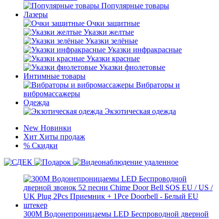
Популярные товары
Лазеры
Очки защитные
Указки желтые
Указки зелёные
Указки инфракрасные
Указки красные
Указки фиолетовые
Интимные товары
Вибраторы и
вибромассажеры
Одежда
Экзотическая одежда
New
Новинки
Хит
Хиты продаж
%
Скидки
300M Водонепроницаемы LED Беспроводной дверной