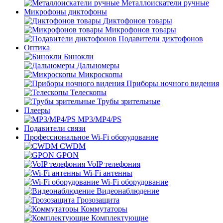
Металлоискатели ручные
Микрофоны диктофоны
Диктофонов товары
Микрофонов товары
Подавители диктофонов
Оптика
Бинокли
Дальномеры
Микроскопы
Приборы ночного видения
Телескопы
Трубы зрительные
Плееры
MP3/MP4/PS
Подавители связи
Профессиональное Wi-Fi оборудование
CWDM
GPON
VoIP телефония
Wi-Fi антенны
Wi-Fi оборудование
Видеонаблюдение
Грозозащита
Коммутаторы
Комплектующие