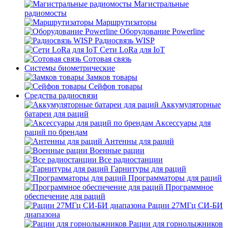
Магистральные
радиомосты
Маршрутизаторы
Оборудование Powerline
Радиосвязь WISP
Сети LoRa для IoT
Сотовая связь
Системы биометрические
Замков товары
Сейфов товары
Средства радиосвязи
Аккумуляторные
батареи для раций
Аксессуары для
раций по брендам
Антенны для раций
Военные рации
Все радиостанции
Гарнитуры для раций
Программаторы для раций
Программное
обеспечение для раций
Рации 27МГц СИ-БИ
диапазона
Рации для горнолыжников