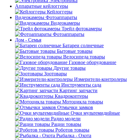
Электроника
Аппаратные кейлоггеры
Кейлоггеры
Видеокамеры Фотоаппараты
Видеокамеры
Трейл фотокамеры
Фотоаппараты
Дом - Семья
Батареи солнечные
Бытовые товары
Велосипеда товары
Газовое оборудование
Другие товары
Зоотовары
Измерители-контролеры
Инструменты сада
Картинг запчасти
Квадрокоптеры
Мотоцикла товары
Отмычки замков
Очки мультемидийные
Радио модели
Рации товары
Роботов товары
Рыбалка - Охота