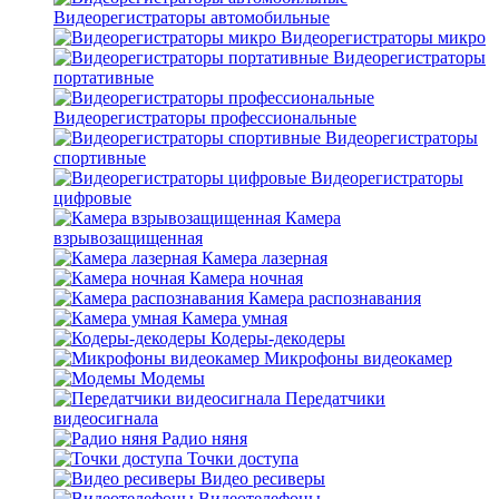
Видеорегистраторы автомобильные
Видеорегистраторы микро
Видеорегистраторы
портативные
Видеорегистраторы профессиональные
Видеорегистраторы
спортивные
Видеорегистраторы
цифровые
Камера
взрывозащищенная
Камера лазерная
Камера ночная
Камера распознавания
Камера умная
Кодеры-декодеры
Микрофоны видеокамер
Модемы
Передатчики
видеосигнала
Радио няня
Точки доступа
Видео ресиверы
Видеотелефоны