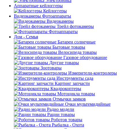
Электроника
Аппаратные кейлоггеры
Кейлоггеры
Видеокамеры Фотоаппараты
Видеокамеры
Трейл фотокамеры
Фотоаппараты
Дом - Семья
Батареи солнечные
Бытовые товары
Велосипеда товары
Газовое оборудование
Другие товары
Зоотовары
Измерители-контролеры
Инструменты сада
Картинг запчасти
Квадрокоптеры
Мотоцикла товары
Отмычки замков
Очки мультемидийные
Радио модели
Рации товары
Роботов товары
Рыбалка - Охота