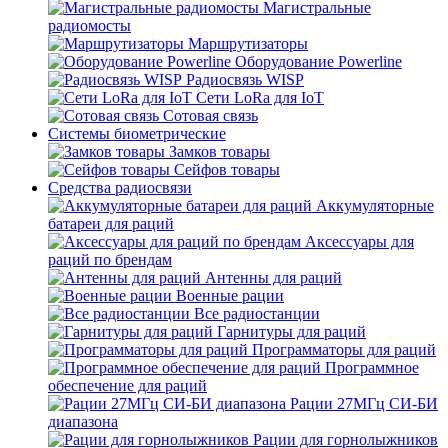
Магистральные
радиомосты
Маршрутизаторы
Оборудование Powerline
Радиосвязь WISP
Сети LoRa для IoT
Сотовая связь
Системы биометрические
Замков товары
Сейфов товары
Средства радиосвязи
Аккумуляторные
батареи для раций
Аксессуары для
раций по брендам
Антенны для раций
Военные рации
Все радиостанции
Гарнитуры для раций
Программаторы для раций
Программное
обеспечение для раций
Рации 27МГц СИ-БИ
диапазона
Рации для горнолыжников