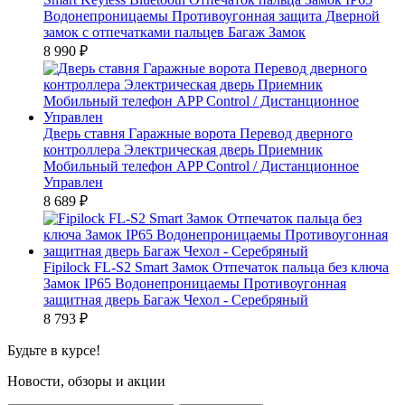
Водонепроницаемы Противоугонная защита Дверной
замок с отпечатками пальцев Багаж Замок
8 990
₽
Дверь ставня Гаражные ворота Перевод дверного
контроллера Электрическая дверь Приемник
Мобильный телефон APP Control / Дистанционное
Управлен
8 689
₽
Fipilock FL-S2 Smart Замок Отпечаток пальца без ключа
Замок IP65 Водонепроницаемы Противоугонная
защитная дверь Багаж Чехол - Серебряный
8 793
₽
Будьте в курсе!
Новости, обзоры и акции