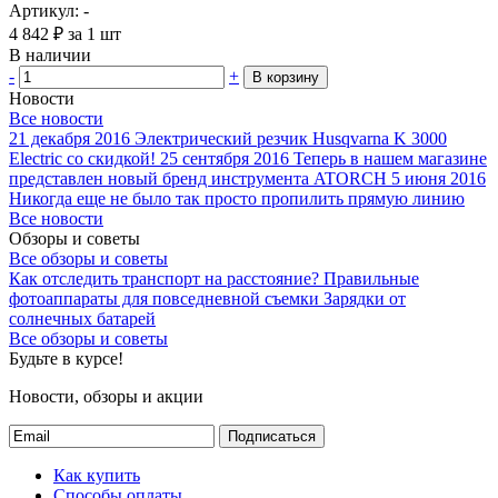
Артикул: -
4 842
₽
за 1 шт
В наличии
-
+
В корзину
Новости
Все новости
21 декабря 2016
Электрический резчик Husqvarna K 3000
Electric со скидкой!
25 сентября 2016
Теперь в нашем магазине
представлен новый бренд инструмента ATORCH
5 июня 2016
Никогда еще не было так просто пропилить прямую линию
Все новости
Обзоры и советы
Все обзоры и советы
Как отследить транспорт на расстояние?
Правильные
фотоаппараты для повседневной съемки
Зарядки от
солнечных батарей
Все обзоры и советы
Будьте в курсе!
Новости, обзоры и акции
Подписаться
Как купить
Способы оплаты