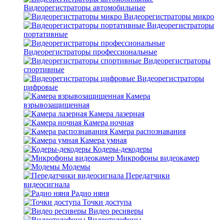
Видеорегистраторы автомобильные
Видеорегистраторы микро
Видеорегистраторы
портативные
Видеорегистраторы профессиональные
Видеорегистраторы
спортивные
Видеорегистраторы
цифровые
Камера
взрывозащищенная
Камера лазерная
Камера ночная
Камера распознавания
Камера умная
Кодеры-декодеры
Микрофоны видеокамер
Модемы
Передатчики
видеосигнала
Радио няня
Точки доступа
Видео ресиверы
Видеотелефоны