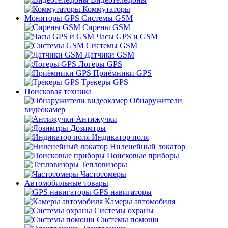
Коммутаторы
Мониторы GPS Системы GSM
Сирены GSM
Часы GPS и GSM
Системы GSM
Датчики GSM
Логеры GPS
Приёмники GPS
Трекеры GPS
Поисковая техника
Обнаружители
видеокамер
Антижучки
Дозимтры
Индикатор поля
Ниленейный локатор
Поисковые приборы
Тепловизоры
Частотомеры
Автомобильные товары
GPS навигаторы
Камеры автомобиля
Системы охраны
Системы помощи