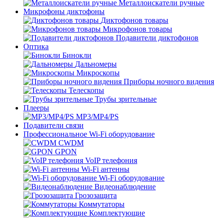
Металлоискатели ручные
Микрофоны диктофоны
Диктофонов товары
Микрофонов товары
Подавители диктофонов
Оптика
Бинокли
Дальномеры
Микроскопы
Приборы ночного видения
Телескопы
Трубы зрительные
Плееры
MP3/MP4/PS
Подавители связи
Профессиональное Wi-Fi оборудование
CWDM
GPON
VoIP телефония
Wi-Fi антенны
Wi-Fi оборудование
Видеонаблюдение
Грозозащита
Коммутаторы
Комплектующие