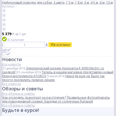
Нейлоновый поводок для собак, 3 цвета, 1,5 м, 1,8 м, 3 м, 4,5 м, 6 м, 10 м
Артикул: -
5 379
₽
за 1 шт
В наличии
-
+
В КОРЗИНУ
Новости
Все новости
Электрический резчик Husqvarna K 3000 Electric со
21 декабря 2016
скидкой!
Теперь в нашем магазине представлен новый
25 сентября 2016
бренд инструмента ATORCH
Никогда еще не было так
5 июня 2016
просто пропилить прямую линию
Все новости
Обзоры и советы
Все обзоры и советы
Как отследить транспорт на расстояние?
Правильные фотоаппараты
для повседневной съемки
Зарядки от солнечных батарей
Все обзоры и советы
Будьте в курсе!