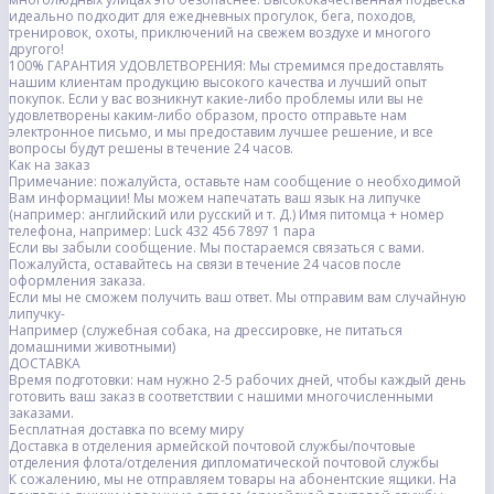
идеально подходит для ежедневных прогулок, бега, походов,
тренировок, охоты, приключений на свежем воздухе и многого
другого!
100% ГАРАНТИЯ УДОВЛЕТВОРЕНИЯ: Мы стремимся предоставлять
нашим клиентам продукцию высокого качества и лучший опыт
покупок. Если у вас возникнут какие-либо проблемы или вы не
удовлетворены каким-либо образом, просто отправьте нам
электронное письмо, и мы предоставим лучшее решение, и все
вопросы будут решены в течение 24 часов.
Как на заказ
Примечание: пожалуйста, оставьте нам сообщение о необходимой
Вам информации! Мы можем напечатать ваш язык на липучке
(например: английский или русский и т. Д.) Имя питомца + номер
телефона, например: Luck 432 456 7897 1 пара
Если вы забыли сообщение. Мы постараемся связаться с вами.
Пожалуйста, оставайтесь на связи в течение 24 часов после
оформления заказа.
Если мы не сможем получить ваш ответ. Мы отправим вам случайную
липучку-
Например (служебная собака, на дрессировке, не питаться
домашними животными)
ДОСТАВКА
Время подготовки: нам нужно 2-5 рабочих дней, чтобы каждый день
готовить ваш заказ в соответствии с нашими многочисленными
заказами.
Бесплатная доставка по всему миру
Доставка в отделения армейской почтовой службы/почтовые
отделения флота/отделения дипломатической почтовой службы
К сожалению, мы не отправляем товары на абонентские ящики. На