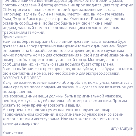
почтовые ящики и военные адреса (армейской почтовой службы,
почтовых отделений флота) доставка не производится. Для территории
США: просим оставить комментарий при размещении заказа.
Например, если вы были на Гуаме, Пуэрто-Рико, вы можете указать
Гуам, Пуэрто-Рико в разделе страны. Клиенты из Бразилии должны
оставить сообщение чтобы сообщить нам свой 11-значный
индивидуальный номер налогоплательщика согласно местным
требованиям таможни.
Примечание:
Если вы выберете вариант бесплатной доставки, ваша посылка будет
доставлена непосредственно вам домой только один раз или будет
отправлена на ближайшее почтовое отделение, в этом случае вам
нужно получить номер для отслеживания и свой идентификационный
номер, чтобы корректно получить свой товар. Мы немедленно
сообщим вам их, как только ваша посылка будет отправлена.
Если вы выбираете экспресс-доставку, пожалуйста, не забудьте оставить
свой контактный номер, это необходимо для экспресс-доставки.
ВОЗВРАТ & ВОЗВРАТ
В случае возникновения каких-либо проблем, пожалуйста, свяжитесь с
нами сразу же после получения заказа. Мы сделаем все возможное для
их разрешения.
Все возвращенные вещи должны быть в оригинальной упаковке,
необходимо указать действительный номер отслеживания. Просим
указать точную причину возврата и ваш ID.
Мы вернем вам полную сумму платежа по получении товара в
первоначальном состоянии, в оригинальной упаковке и со всеми
компонентами и аксессуарами. Или вы можете поменять товар.
Единица измерения
штука/штуки
Количество