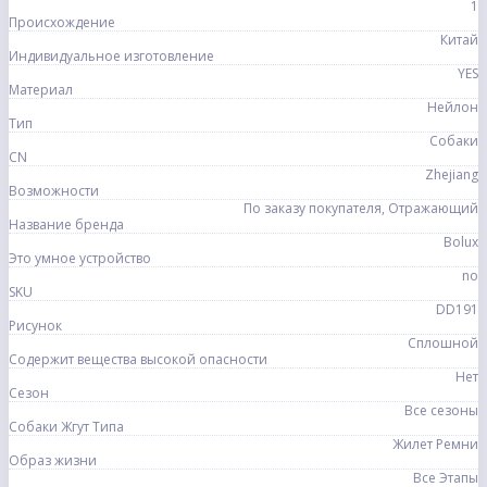
1
Происхождение
Китай
Индивидуальное изготовление
YES
Материал
Нейлон
Тип
Собаки
CN
Zhejiang
Возможности
По заказу покупателя, Отражающий
Название бренда
Bolux
Это умное устройство
no
SKU
DD191
Рисунок
Сплошной
Содержит вещества высокой опасности
Нет
Сезон
Все сезоны
Собаки Жгут Типа
Жилет Ремни
Образ жизни
Все Этапы