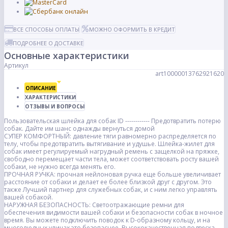
ВСЕ СПОСОБЫ ОПЛАТЫ
МОЖНО ОФОРМИТЬ В КРЕДИТ
ПОДРОБНЕЕ О ДОСТАВКЕ
Основные характеристики
Артикул
art10000013762921620
ОПИСАНИЕ
ХАРАКТЕРИСТИКИ
ОТЗЫВЫ И ВОПРОСЫ
Пользовательская шлейка для собак ID ------------ Предотвратить потерю
собак. Дайте им шанс однажды вернуться домой
СУПЕР КОМФОРТНЫЙ: давление тяги равномерно распределяется по
телу, чтобы предотвратить вытягивание и удушье. Шлейка-жилет для
собак имеет регулируемый нагрудный ремень с защелкой на пряжке,
свободно перемещает части тела, может соответствовать росту вашей
собаки, не нужно всегда менять его.
ПРОЧНАЯ РУЧКА: прочная нейлоновая ручка еще больше увеличивает
расстояние от собаки и делает ее более близкой друг с другом. Это
также Лучший партнер для служебных собак, и с ним легко управлять
вашей собакой.
НАРУЖНАЯ БЕЗОПАСНОСТЬ: Светоотражающие ремни для
обеспечения видимости вашей собаки и безопасности собак в ночное
время. Вы можете подключить поводок к D-образному кольцу, и на
многолюдных улицах это безопаснее. Высококачественная подвеска