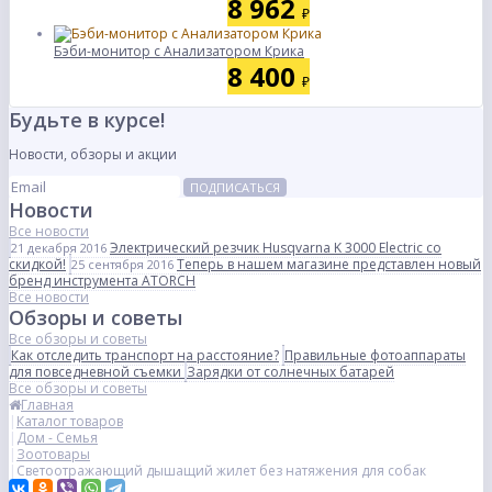
8 962
₽
Бэби-монитор с Анализатором Крика
8 400
₽
Будьте в курсе!
Новости, обзоры и акции
ПОДПИСАТЬСЯ
Новости
Все новости
Электрический резчик Husqvarna K 3000 Electric со
21 декабря 2016
скидкой!
Теперь в нашем магазине представлен новый
25 сентября 2016
бренд инструмента ATORCH
Все новости
Обзоры и советы
Все обзоры и советы
Как отследить транспорт на расстояние?
Правильные фотоаппараты
для повседневной съемки
Зарядки от солнечных батарей
Все обзоры и советы
Главная
Каталог товаров
Дом - Семья
Зоотовары
Светоотражающий дышащий жилет без натяжения для собак