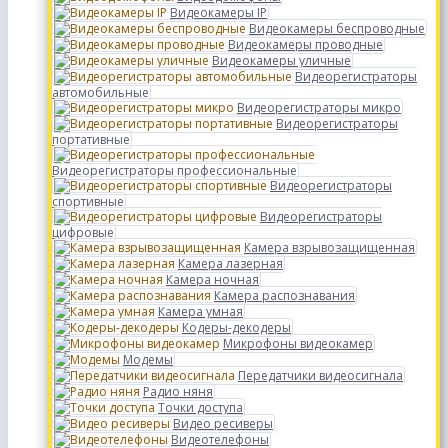
Видеокамеры IP
Видеокамеры беспроводные
Видеокамеры проводные
Видеокамеры уличные
Видеорегистраторы
автомобильные
Видеорегистраторы микро
Видеорегистраторы
портативные
Видеорегистраторы профессиональные
Видеорегистраторы
спортивные
Видеорегистраторы
цифровые
Камера взрывозащищенная
Камера лазерная
Камера ночная
Камера распознавания
Камера умная
Кодеры-декодеры
Микрофоны видеокамер
Модемы
Передатчики видеосигнала
Радио няня
Точки доступа
Видео ресиверы
Видеотелефоны