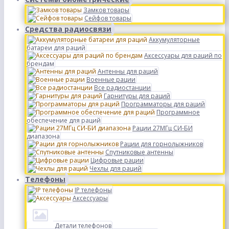
Замков товары
Сейфов товары
Средства радиосвязи
Аккумуляторные
батареи для раций
Аксессуары для раций по
брендам
Антенны для раций
Военные рации
Все радиостанции
Гарнитуры для раций
Программаторы для раций
Программное
обеспечение для раций
Рации 27МГц СИ-БИ
диапазона
Рации для горнолыжников
Спутниковые антенны
Цифровые рации
Чехлы для раций
Телефоны
IP телефоны
Аксессуары
Детали телефонов