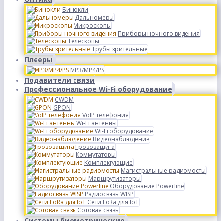
Бинокли
Дальномеры
Микроскопы
Приборы ночного видения
Телескопы
Трубы зрительные
Плееры
MP3/MP4/PS
Подавители связи
Профессиональное Wi-Fi оборудование
CWDM
GPON
VoIP телефония
Wi-Fi антенны
Wi-Fi оборудование
Видеонаблюдение
Грозозащита
Коммутаторы
Комплектующие
Магистральные радиомосты
Маршрутизаторы
Оборудование Powerline
Радиосвязь WISP
Сети LoRa для IoT
Сотовая связь
Системы биометрические