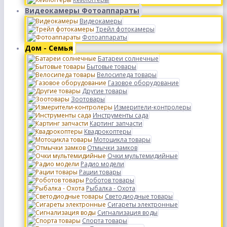
Видеокамеры Фотоаппараты
Видеокамеры
Трейл фотокамеры
Фотоаппараты
Дом - Семья
Батареи солнечные
Бытовые товары
Велосипеда товары
Газовое оборудование
Другие товары
Зоотовары
Измерители-контролеры
Инструменты сада
Картинг запчасти
Квадрокоптеры
Мотоцикла товары
Отмычки замков
Очки мультемидийные
Радио модели
Рации товары
Роботов товары
Рыбалка - Охота
Светодиодные товары
Сигареты электронные
Сигнализация воды
Спорта товары