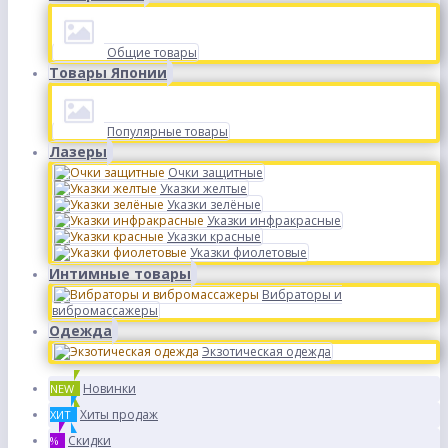
Общие товары
Товары Японии
Популярные товары
Лазеры
Очки защитные
Указки желтые
Указки зелёные
Указки инфракрасные
Указки красные
Указки фиолетовые
Интимные товары
Вибраторы и
вибромассажеры
Одежда
Экзотическая одежда
Новинки
NEW
Хиты продаж
ХИТ
Скидки
%