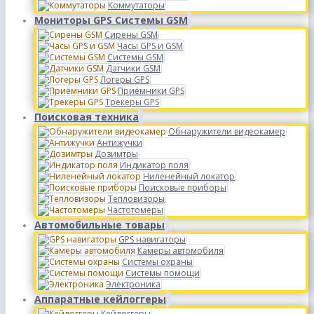
Коммутаторы
Мониторы GPS Системы GSM
Сирены GSM
Часы GPS и GSM
Системы GSM
Датчики GSM
Логеры GPS
Приёмники GPS
Трекеры GPS
Поисковая техника
Обнаружители видеокамер
Антижучки
Дозимтры
Индикатор поля
Ниленейный локатор
Поисковые приборы
Тепловизоры
Частотомеры
Автомобильные товары
GPS навигаторы
Камеры автомобиля
Системы охраны
Системы помощи
Электроника
Аппаратные кейлоггеры
Кейлоггеры