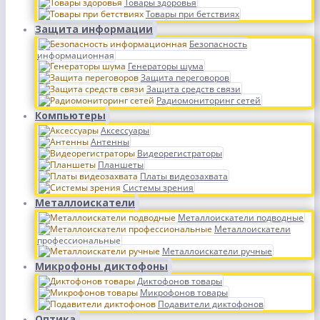
Товары здоровья
Товары при бетствиях
Защита информации
Безопасность
информационная
Генераторы шума
Защита переговоров
Защита средств связи
Радиомониторинг сетей
Компьютеры
Аксессуары
Антенны
Видеорегистраторы
Планшеты
Платы видеозахвата
Системы зрения
Металлоискатели
Металлоискатели подводные
Металлоискатели
профессиональные
Металлоискатели ручные
Микрофоны диктофоны
Диктофонов товары
Микрофонов товары
Подавители диктофонов
Оптика