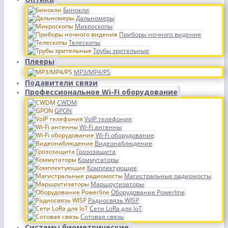
Бинокли
Дальномеры
Микроскопы
Приборы ночного видения
Телескопы
Трубы зрительные
Плееры
MP3/MP4/PS
Подавители связи
Профессиональное Wi-Fi оборудование
CWDM
GPON
VoIP телефония
Wi-Fi антенны
Wi-Fi оборудование
Видеонаблюдение
Грозозащита
Коммутаторы
Комплектующие
Магистральные радиомосты
Маршрутизаторы
Оборудование Powerline
Радиосвязь WISP
Сети LoRa для IoT
Сотовая связь
Системы биометрические