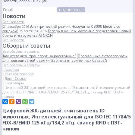
Новости, обзоры и акции
ПОДПИСАТЬСЯ
Новости
Все новости
Электрический резчик Husqvarna K 3000 Electric со
21 декабря 2016
скидкой!
Теперь в нашем магазине представлен новый
25 сентября 2016
бренд инструмента ATORCH
Все новости
Обзоры и советы
Все обзоры и советы
Как отследить транспорт на расстояние?
Правильные фотоаппараты
для повседневной съемки
Зарядки от солнечных батарей
Все обзоры и советы
Главная
Каталог товаров
Дом - Семья
Зоотовары
Цифровой ЖК-дисплей, считыватель ID животных, Интеллектуальный
для ISO IEC 11784/5 FDX-B/EMID 125 кГц/134,2 кГц, сканер RFID с ПЭТ-
чипом
Цифровой ЖК-дисплей, считыватель ID
животных, Интеллектуальный для ISO IEC 11784/5
FDX-B/EMID 125 кГц/134,2 кГц, сканер RFID с ПЭТ-
чипом