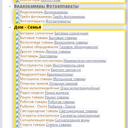
Видеокамеры Фотоаппараты
Видеокамеры
Трейл фотокамеры
Фотоаппараты
Дом - Семья
Батареи солнечные
Бытовые товары
Велосипеда товары
Газовое оборудование
Другие товары
Зоотовары
Измерители-контролеры
Инструменты сада
Картинг запчасти
Квадрокоптеры
Мотоцикла товары
Отмычки замков
Очки мультемидийные
Радио модели
Рации товары
Роботов товары
Рыбалка - Охота
Светодиодные товары
Сигареты электронные
Сигнализация воды
Спорта товары