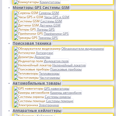
Коммутаторы
Мониторы GPS Системы GSM
Сирены GSM
Часы GPS и GSM
Системы GSM
Датчики GSM
Логеры GPS
Приёмники GPS
Трекеры GPS
Поисковая техника
Обнаружители видеокамер
Антижучки
Дозимтры
Индикатор поля
Ниленейный локатор
Поисковые приборы
Тепловизоры
Частотомеры
Автомобильные товары
GPS навигаторы
Камеры автомобиля
Системы охраны
Системы помощи
Электроника
Аппаратные кейлоггеры
Кейлоггеры