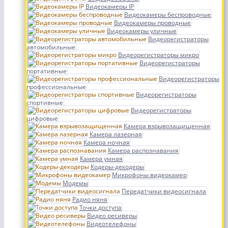
Видеокамеры IP
Видеокамеры беспроводные
Видеокамеры проводные
Видеокамеры уличные
Видеорегистраторы
автомобильные
Видеорегистраторы микро
Видеорегистраторы
портативные
Видеорегистраторы
профессиональные
Видеорегистраторы
спортивные
Видеорегистраторы
цифровые
Камера взрывозащищенная
Камера лазерная
Камера ночная
Камера распознавания
Камера умная
Кодеры-декодеры
Микрофоны видеокамер
Модемы
Передатчики видеосигнала
Радио няня
Точки доступа
Видео ресиверы
Видеотелефоны