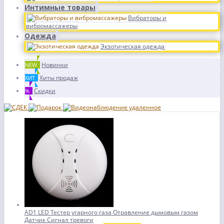
Интимные товары
Вибраторы и
вибромассажеры
Одежда
Экзотическая одежда
Новинки
NEW
Хиты продаж
ХИТ
Скидки
%
AD1 LED Тестер угарного газа Отравление дымовым газом
Датчик Сигнал тревоги