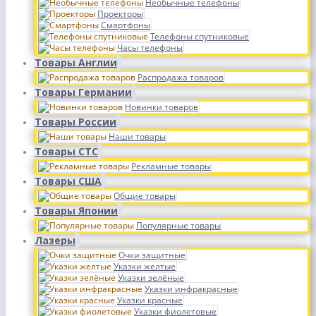
Необычные телефоны
Проекторы
Смартфоны
Телефоны спутниковые
Часы телефоны
Товары Англии
Распродажа товаров
Товары Германии
Новинки товаров
Товары России
Наши товары
Товары СТС
Рекламные товары
Товары США
Общие товары
Товары Японии
Популярные товары
Лазеры
Очки защитные
Указки желтые
Указки зелёные
Указки инфракрасные
Указки красные
Указки фиолетовые