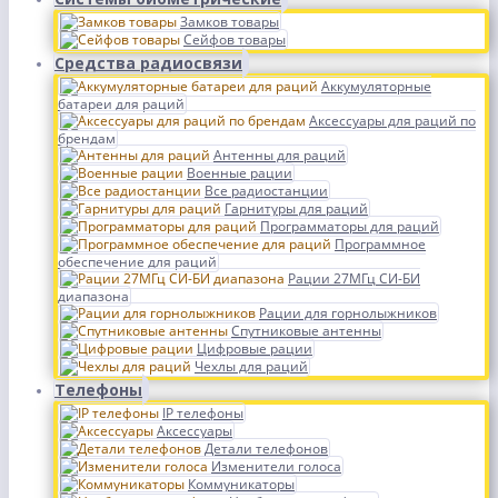
Замков товары
Сейфов товары
Средства радиосвязи
Аккумуляторные
батареи для раций
Аксессуары для раций по
брендам
Антенны для раций
Военные рации
Все радиостанции
Гарнитуры для раций
Программаторы для раций
Программное
обеспечение для раций
Рации 27МГц СИ-БИ
диапазона
Рации для горнолыжников
Спутниковые антенны
Цифровые рации
Чехлы для раций
Телефоны
IP телефоны
Аксессуары
Детали телефонов
Изменители голоса
Коммуникаторы