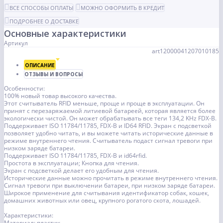
ВСЕ СПОСОБЫ ОПЛАТЫ
МОЖНО ОФОРМИТЬ В КРЕДИТ
ПОДРОБНЕЕ О ДОСТАВКЕ
Основные характеристики
Артикул
art12000041207010185
ОПИСАНИЕ
ОТЗЫВЫ И ВОПРОСЫ
Особенности:
100% новый товар высокого качества.
Этот считыватель RFID меньше, проще и проще в эксплуатации. Он
принят с перезаряжаемой литиевой батареей, которая является более
экологически чистой. Он может обрабатывать все теги 134,2 KHz FDX-B.
Поддерживает ISO 11784/11785, FDX-B и ID64 RFID. Экран с подсветкой
позволяет удобно читать, и вы можете читать исторические данные в
режиме внутреннего чтения. Считыватель подаст сигнал тревоги при
низком заряде батареи.
Поддерживает ISO 11784/11785, FDX-B и id64rfid.
Простота в эксплуатации; Кнопка для чтения.
Экран с подсветкой делает его удобным для чтения.
Исторические данные можно прочитать в режиме внутреннего чтения.
Сигнал тревоги при выключении батареи, при низком заряде батареи.
Широкое применение для считывания идентификатор собак, кошек,
домашних животных или овец, крупного рогатого скота, лошадей.
Характеристики:
Материал: пластик