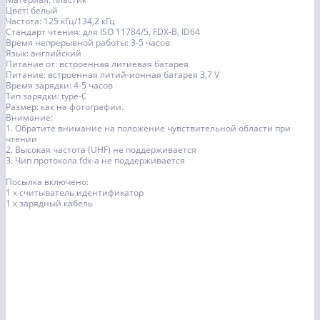
Цвет: белый
Частота: 125 кГц/134,2 кГц
Стандарт чтения: для ISO 11784/5, FDX-B, ID64
Время непрерывной работы: 3-5 часов
Язык: английский
Питание от: встроенная литиевая батарея
Питание: встроенная литий-ионная батарея 3,7 V
Время зарядки: 4-5 часов
Тип зарядки: type-C
Размер: как на фотографии.
Внимание:
1. Обратите внимание на положение чувствительной области при
чтении
2. Высокая частота (UHF) не поддерживается
3. Чип протокола fdx-a не поддерживается
Посылка включено:
1 х считыватель идентификатор
1 х зарядный кабель