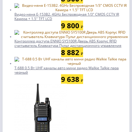
₽
Видео-няня E-153B2. 4GHz Беспроводная 1/3" CMOS CCTV IR
Камера + 1.5" TFT LCD
9 800
₽
Контроллер доступа ENNIO SY5100R Дверь ABS Корпус RFID
считыватель Клавиатура Пульт дистанционного управления
8 882
₽
T-688 0.5 Вт UHF каналы авто мини радио Walkie Talkie пара
черный
9 638
₽