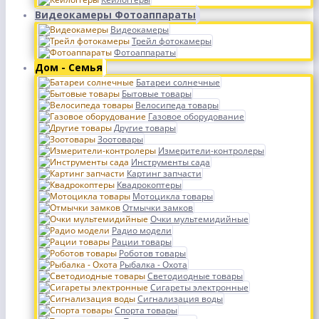
Видеокамеры Фотоаппараты
Видеокамеры
Трейл фотокамеры
Фотоаппараты
Дом - Семья
Батареи солнечные
Бытовые товары
Велосипеда товары
Газовое оборудование
Другие товары
Зоотовары
Измерители-контролеры
Инструменты сада
Картинг запчасти
Квадрокоптеры
Мотоцикла товары
Отмычки замков
Очки мультемидийные
Радио модели
Рации товары
Роботов товары
Рыбалка - Охота
Светодиодные товары
Сигареты электронные
Сигнализация воды
Спорта товары