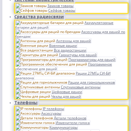
Замков товары
Сейфов товары
Средства радиосвязи
Аккумуляторные
батареи для раций
Аксессуары для раций по
брендам
Антенны для раций
Военные рации
Все радиостанции
Гарнитуры для раций
Программаторы для раций
Программное
обеспечение для раций
Рации 27МГц СИ-БИ
диапазона
Рации для горнолыжников
Спутниковые антенны
Цифровые рации
Чехлы для раций
Телефоны
IP телефоны
Аксессуары
Детали телефонов
Изменители голоса
Коммуникаторы