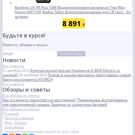
Baofeng UV-9R Plus 10W Модернизированная версия Two Way
Радио VHF UHF Walkie Talkie Водонепроницаемы для CB Ham - EU
штекер
8 891
₽
Будьте в курсе!
Новости, обзоры и акции
ПОДПИСАТЬСЯ
Новости
Все новости
Электрический резчик Husqvarna K 3000 Electric со
21 декабря 2016
скидкой!
Теперь в нашем магазине представлен новый
25 сентября 2016
бренд инструмента ATORCH
Все новости
Обзоры и советы
Все обзоры и советы
Как отследить транспорт на расстояние?
Правильные фотоаппараты
для повседневной съемки
Зарядки от солнечных батарей
Все обзоры и советы
Главная
Каталог товаров
Дом - Семья
Зоотовары
Твердый нейлоновый ошейник для собак