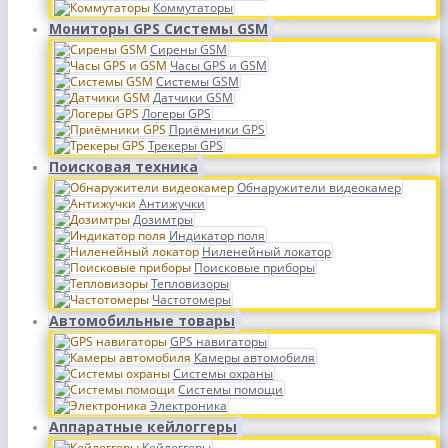
Коммутаторы
Мониторы GPS Системы GSM
Сирены GSM
Часы GPS и GSM
Системы GSM
Датчики GSM
Логеры GPS
Приёмники GPS
Трекеры GPS
Поисковая техника
Обнаружители видеокамер
Антижучки
Дозимтры
Индикатор поля
Ниленейный локатор
Поисковые приборы
Тепловизоры
Частотомеры
Автомобильные товары
GPS навигаторы
Камеры автомобиля
Системы охраны
Системы помощи
Электроника
Аппаратные кейлоггеры
Кейлоггеры