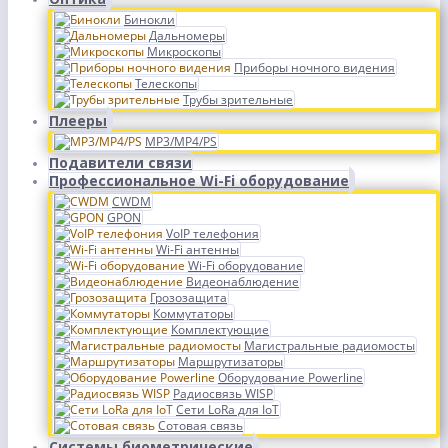
Бинокли
Дальномеры
Микроскопы
Приборы ночного видения
Телескопы
Трубы зрительные
Плееры
MP3/MP4/PS
Подавители связи
Профессиональное Wi-Fi оборудование
CWDM
GPON
VoIP телефония
Wi-Fi антенны
Wi-Fi оборудование
Видеонаблюдение
Грозозащита
Коммутаторы
Комплектующие
Магистральные радиомосты
Маршрутизаторы
Оборудование Powerline
Радиосвязь WISP
Сети LoRa для IoT
Сотовая связь
Системы биометрические