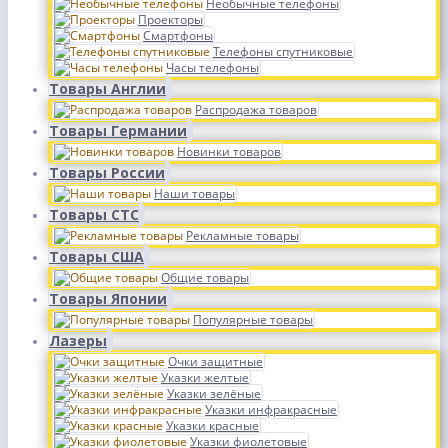
Необычные телефоны
Проекторы
Смартфоны
Телефоны спутниковые
Часы телефоны
Товары Англии
Распродажа товаров
Товары Германии
Новинки товаров
Товары России
Наши товары
Товары СТС
Рекламные товары
Товары США
Общие товары
Товары Японии
Популярные товары
Лазеры
Очки защитные
Указки желтые
Указки зелёные
Указки инфракрасные
Указки красные
Указки фиолетовые