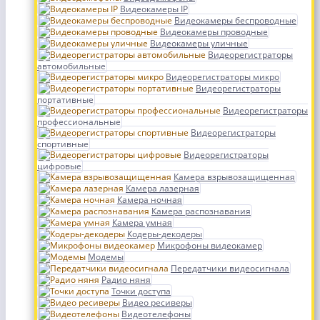
Видеокамеры IP
Видеокамеры беспроводные
Видеокамеры проводные
Видеокамеры уличные
Видеорегистраторы
автомобильные
Видеорегистраторы микро
Видеорегистраторы
портативные
Видеорегистраторы
профессиональные
Видеорегистраторы
спортивные
Видеорегистраторы
цифровые
Камера взрывозащищенная
Камера лазерная
Камера ночная
Камера распознавания
Камера умная
Кодеры-декодеры
Микрофоны видеокамер
Модемы
Передатчики видеосигнала
Радио няня
Точки доступа
Видео ресиверы
Видеотелефоны