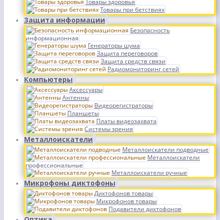
Товары здоровья
Товары при бетствиях
Защита информации
Безопасность
информационная
Генераторы шума
Защита переговоров
Защита средств связи
Радиомониторинг сетей
Компьютеры
Аксессуары
Антенны
Видеорегистраторы
Планшеты
Платы видеозахвата
Системы зрения
Металлоискатели
Металлоискатели подводные
Металлоискатели
профессиональные
Металлоискатели ручные
Микрофоны диктофоны
Диктофонов товары
Микрофонов товары
Подавители диктофонов
Оптика