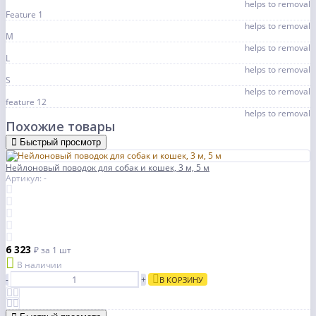
helps to removal
Feature 1
helps to removal
M
helps to removal
L
helps to removal
S
helps to removal
feature 12
helps to removal
Похожие товары
Быстрый просмотр
Нейлоновый поводок для собак и кошек, 3 м, 5 м
Артикул: -
6 323
₽
за 1 шт
В наличии
-
+
В КОРЗИНУ