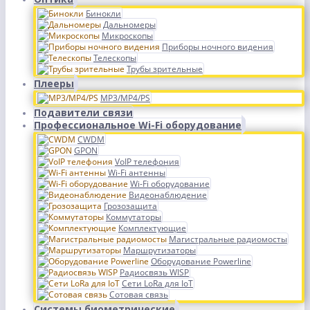
Бинокли
Дальномеры
Микроскопы
Приборы ночного видения
Телескопы
Трубы зрительные
Плееры
MP3/MP4/PS
Подавители связи
Профессиональное Wi-Fi оборудование
CWDM
GPON
VoIP телефония
Wi-Fi антенны
Wi-Fi оборудование
Видеонаблюдение
Грозозащита
Коммутаторы
Комплектующие
Магистральные радиомосты
Маршрутизаторы
Оборудование Powerline
Радиосвязь WISP
Сети LoRa для IoT
Сотовая связь
Системы биометрические