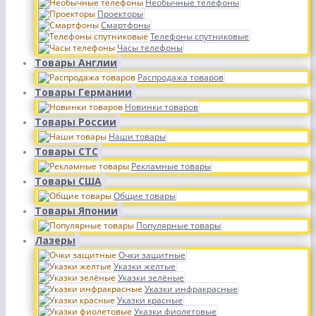
Необычные телефоны
Проекторы
Смартфоны
Телефоны спутниковые
Часы телефоны
Товары Англии
Распродажа товаров
Товары Германии
Новинки товаров
Товары России
Наши товары
Товары СТС
Рекламные товары
Товары США
Общие товары
Товары Японии
Популярные товары
Лазеры
Очки защитные
Указки желтые
Указки зелёные
Указки инфракрасные
Указки красные
Указки фиолетовые