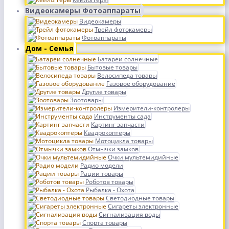
Видеокамеры Фотоаппараты
Видеокамеры
Трейл фотокамеры
Фотоаппараты
Дом - Семья
Батареи солнечные
Бытовые товары
Велосипеда товары
Газовое оборудование
Другие товары
Зоотовары
Измерители-контролеры
Инструменты сада
Картинг запчасти
Квадрокоптеры
Мотоцикла товары
Отмычки замков
Очки мультемидийные
Радио модели
Рации товары
Роботов товары
Рыбалка - Охота
Светодиодные товары
Сигареты электронные
Сигнализация воды
Спорта товары