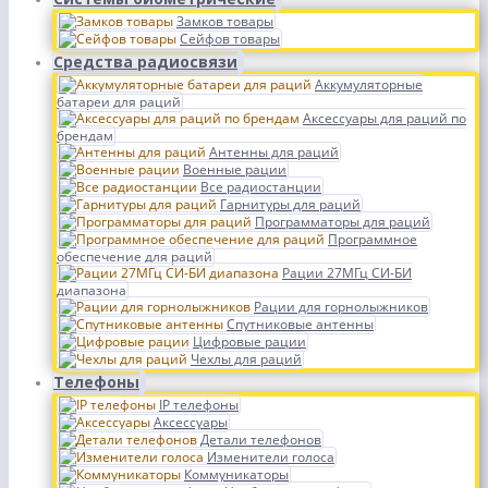
Замков товары
Сейфов товары
Средства радиосвязи
Аккумуляторные
батареи для раций
Аксессуары для раций по
брендам
Антенны для раций
Военные рации
Все радиостанции
Гарнитуры для раций
Программаторы для раций
Программное
обеспечение для раций
Рации 27МГц СИ-БИ
диапазона
Рации для горнолыжников
Спутниковые антенны
Цифровые рации
Чехлы для раций
Телефоны
IP телефоны
Аксессуары
Детали телефонов
Изменители голоса
Коммуникаторы