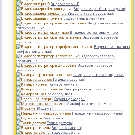
Видеокамеры IP
Видеокамеры беспроводные
Видеокамеры проводные
Видеокамеры уличные
Видеорегистраторы
автомобильные
Видеорегистраторы микро
Видеорегистраторы
портативные
Видеорегистраторы
профессиональные
Видеорегистраторы
спортивные
Видеорегистраторы
цифровые
Камера взрывозащищенная
Камера лазерная
Камера ночная
Камера распознавания
Камера умная
Кодеры-декодеры
Микрофоны видеокамер
Модемы
Передатчики видеосигнала
Радио няня
Точки доступа
Видео ресиверы
Видеотелефоны