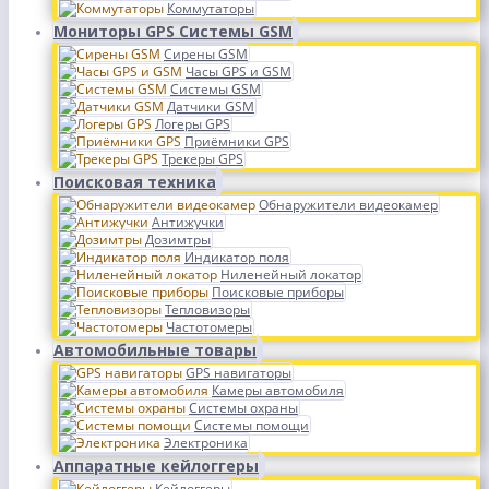
Коммутаторы
Мониторы GPS Системы GSM
Сирены GSM
Часы GPS и GSM
Системы GSM
Датчики GSM
Логеры GPS
Приёмники GPS
Трекеры GPS
Поисковая техника
Обнаружители видеокамер
Антижучки
Дозимтры
Индикатор поля
Ниленейный локатор
Поисковые приборы
Тепловизоры
Частотомеры
Автомобильные товары
GPS навигаторы
Камеры автомобиля
Системы охраны
Системы помощи
Электроника
Аппаратные кейлоггеры
Кейлоггеры