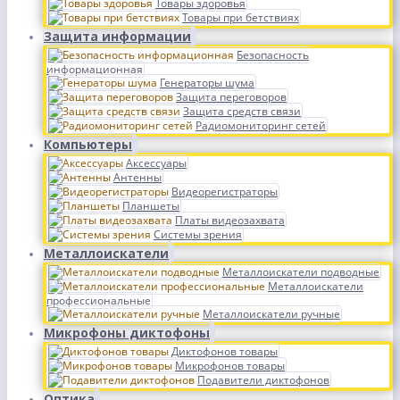
Товары здоровья
Товары при бетствиях
Защита информации
Безопасность
информационная
Генераторы шума
Защита переговоров
Защита средств связи
Радиомониторинг сетей
Компьютеры
Аксессуары
Антенны
Видеорегистраторы
Планшеты
Платы видеозахвата
Системы зрения
Металлоискатели
Металлоискатели подводные
Металлоискатели
профессиональные
Металлоискатели ручные
Микрофоны диктофоны
Диктофонов товары
Микрофонов товары
Подавители диктофонов
Оптика