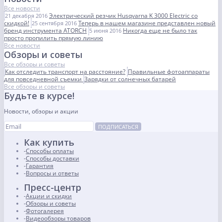
Все новости
Электрический резчик Husqvarna K 3000 Electric со
21 декабря 2016
скидкой!
Теперь в нашем магазине представлен новый
25 сентября 2016
бренд инструмента ATORCH
Никогда еще не было так
5 июня 2016
просто пропилить прямую линию
Все новости
Обзоры и советы
Все обзоры и советы
Как отследить транспорт на расстояние?
Правильные фотоаппараты
для повседневной съемки
Зарядки от солнечных батарей
Все обзоры и советы
Будьте в курсе!
Новости, обзоры и акции
ПОДПИСАТЬСЯ
Как купить
Способы оплаты
Способы доставки
Гарантия
Вопросы и ответы
Пресс-центр
Акции и скидки
Обзоры и советы
Фотогалерея
Видеообзоры товаров