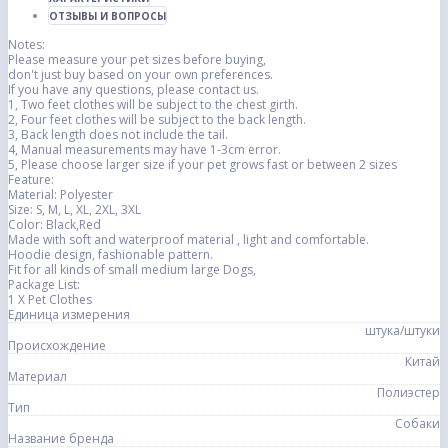
ОТЗЫВЫ И ВОПРОСЫ
Notes:
Please measure your pet sizes before buying,
don't just buy based on your own preferences.
If you have any questions, please contact us.
1, Two feet clothes will be subject to the chest girth.
2, Four feet clothes will be subject to the back length.
3, Back length does not include the tail.
4, Manual measurements may have 1-3cm error.
5, Please choose larger size if your pet grows fast or between 2 sizes
Feature:
Material: Polyester
Size: S, M, L, XL, 2XL, 3XL
Color: Black,Red
Made with soft and waterproof material , light and comfortable.
Hoodie design, fashionable pattern.
Fit for all kinds of small medium large Dogs,
Package List:
1 X Pet Clothes
Единица измерения
штука/штуки
Происхождение
Китай
Материал
Полиэстер
Тип
Собаки
Название бренда