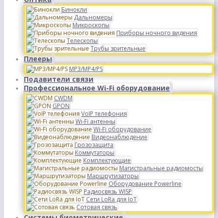
Бинокли
Дальномеры
Микроскопы
Приборы ночного видения
Телескопы
Трубы зрительные
Плееры
MP3/MP4/PS
Подавители связи
Профессиональное Wi-Fi оборудование
CWDM
GPON
VoIP телефония
Wi-Fi антенны
Wi-Fi оборудование
Видеонаблюдение
Грозозащита
Коммутаторы
Комплектующие
Магистральные радиомосты
Маршрутизаторы
Оборудование Powerline
Радиосвязь WISP
Сети LoRa для IoT
Сотовая связь
Системы биометрические