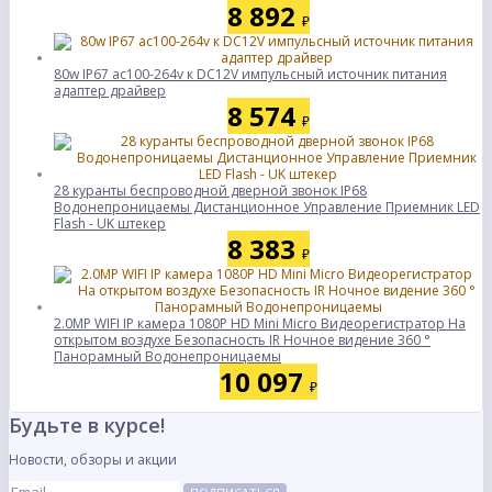
8 892
₽
80w IP67 ac100-264v к DC12V импульсный источник питания
адаптер драйвер
8 574
₽
28 куранты беспроводной дверной звонок IP68
Водонепроницаемы Дистанционное Управление Приемник LED
Flash - UK штекер
8 383
₽
2.0MP WIFI IP камера 1080P HD Mini Micro Видеорегистратор На
открытом воздухе Безопасность IR Ночное видение 360 °
Панорамный Водонепроницаемы
10 097
₽
Будьте в курсе!
Новости, обзоры и акции