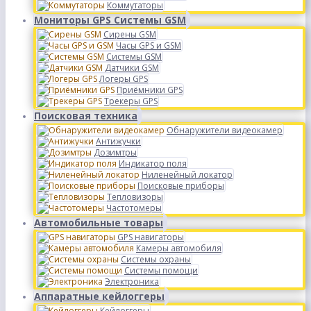
Коммутаторы
Мониторы GPS Системы GSM
Сирены GSM
Часы GPS и GSM
Системы GSM
Датчики GSM
Логеры GPS
Приёмники GPS
Трекеры GPS
Поисковая техника
Обнаружители видеокамер
Антижучки
Дозимтры
Индикатор поля
Ниленейный локатор
Поисковые приборы
Тепловизоры
Частотомеры
Автомобильные товары
GPS навигаторы
Камеры автомобиля
Системы охраны
Системы помощи
Электроника
Аппаратные кейлоггеры
Кейлоггеры