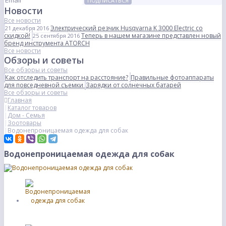
ПОДПИСАТЬСЯ
Новости
Все новости
Электрический резчик Husqvarna K 3000 Electric со
21 декабря 2016
скидкой!
Теперь в нашем магазине представлен новый
25 сентября 2016
бренд инструмента ATORCH
Все новости
Обзоры и советы
Все обзоры и советы
Как отследить транспорт на расстояние?
Правильные фотоаппараты
для повседневной съемки
Зарядки от солнечных батарей
Все обзоры и советы
Главная
Каталог товаров
Дом - Семья
Зоотовары
Водонепроницаемая одежда для собак
Водонепроницаемая одежда для собак