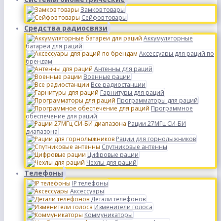
Замков товары
Сейфов товары
Средства радиосвязи
Аккумуляторные
батареи для раций
Аксессуары для раций по
брендам
Антенны для раций
Военные рации
Все радиостанции
Гарнитуры для раций
Программаторы для раций
Программное
обеспечение для раций
Рации 27МГц СИ-БИ
диапазона
Рации для горнолыжников
Спутниковые антенны
Цифровые рации
Чехлы для раций
Телефоны
IP телефоны
Аксессуары
Детали телефонов
Изменители голоса
Коммуникаторы