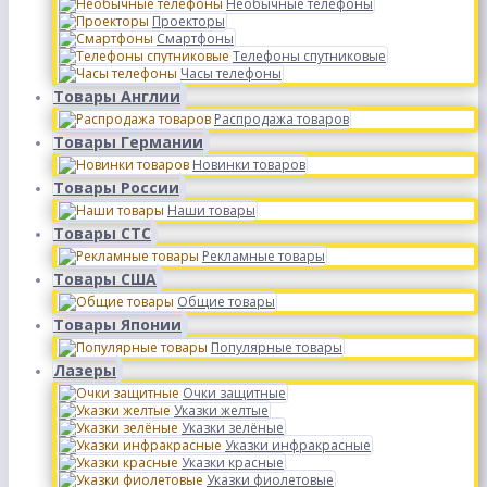
Необычные телефоны
Проекторы
Смартфоны
Телефоны спутниковые
Часы телефоны
Товары Англии
Распродажа товаров
Товары Германии
Новинки товаров
Товары России
Наши товары
Товары СТС
Рекламные товары
Товары США
Общие товары
Товары Японии
Популярные товары
Лазеры
Очки защитные
Указки желтые
Указки зелёные
Указки инфракрасные
Указки красные
Указки фиолетовые