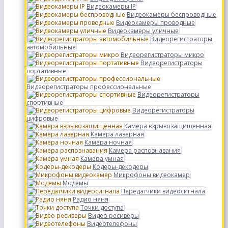
Видеокамеры IP
Видеокамеры беспроводные
Видеокамеры проводные
Видеокамеры уличные
Видеорегистраторы
автомобильные
Видеорегистраторы микро
Видеорегистраторы
портативные
Видеорегистраторы профессиональные
Видеорегистраторы
спортивные
Видеорегистраторы
цифровые
Камера взрывозащищенная
Камера лазерная
Камера ночная
Камера распознавания
Камера умная
Кодеры-декодеры
Микрофоны видеокамер
Модемы
Передатчики видеосигнала
Радио няня
Точки доступа
Видео ресиверы
Видеотелефоны