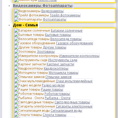
Видеокамеры Фотоаппараты
Видеокамеры
Трейл фотокамеры
Фотоаппараты
Дом - Семья
Батареи солнечные
Бытовые товары
Велосипеда товары
Газовое оборудование
Другие товары
Зоотовары
Измерители-контролеры
Инструменты сада
Картинг запчасти
Квадрокоптеры
Мотоцикла товары
Отмычки замков
Очки мультемидийные
Радио модели
Рации товары
Роботов товары
Рыбалка - Охота
Светодиодные товары
Сигареты электронные
Сигнализация воды
Спорта товары