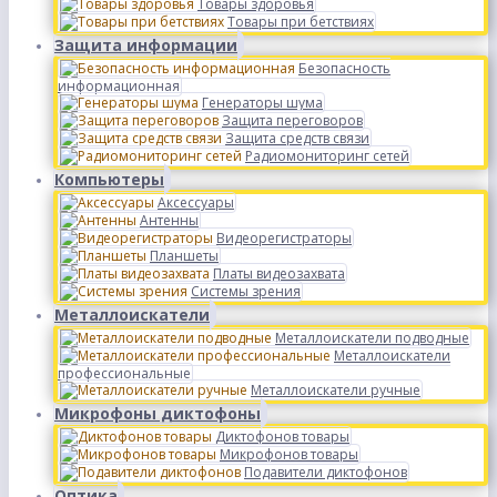
Товары здоровья
Товары при бетствиях
Защита информации
Безопасность
информационная
Генераторы шума
Защита переговоров
Защита средств связи
Радиомониторинг сетей
Компьютеры
Аксессуары
Антенны
Видеорегистраторы
Планшеты
Платы видеозахвата
Системы зрения
Металлоискатели
Металлоискатели подводные
Металлоискатели
профессиональные
Металлоискатели ручные
Микрофоны диктофоны
Диктофонов товары
Микрофонов товары
Подавители диктофонов
Оптика