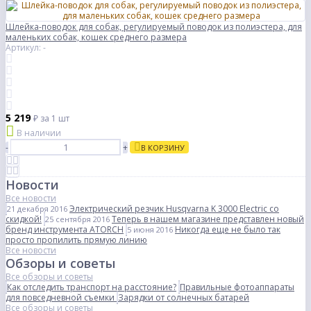
Шлейка-поводок для собак, регулируемый поводок из полиэстера, для
маленьких собак, кошек среднего размера
Артикул: -
5 219
₽
за 1 шт
В наличии
-
+
В КОРЗИНУ
Новости
Все новости
Электрический резчик Husqvarna K 3000 Electric со
21 декабря 2016
скидкой!
Теперь в нашем магазине представлен новый
25 сентября 2016
бренд инструмента ATORCH
Никогда еще не было так
5 июня 2016
просто пропилить прямую линию
Все новости
Обзоры и советы
Все обзоры и советы
Как отследить транспорт на расстояние?
Правильные фотоаппараты
для повседневной съемки
Зарядки от солнечных батарей
Все обзоры и советы