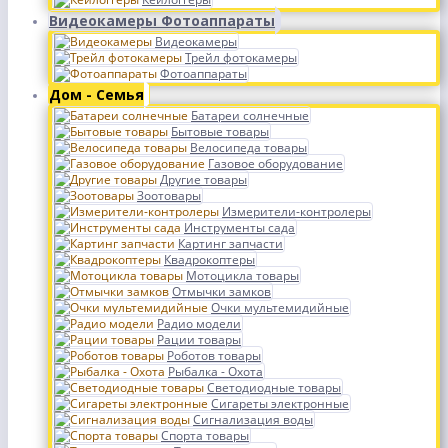
Видеокамеры Фотоаппараты
Видеокамеры
Трейл фотокамеры
Фотоаппараты
Дом - Семья
Батареи солнечные
Бытовые товары
Велосипеда товары
Газовое оборудование
Другие товары
Зоотовары
Измерители-контролеры
Инструменты сада
Картинг запчасти
Квадрокоптеры
Мотоцикла товары
Отмычки замков
Очки мультемидийные
Радио модели
Рации товары
Роботов товары
Рыбалка - Охота
Светодиодные товары
Сигареты электронные
Сигнализация воды
Спорта товары