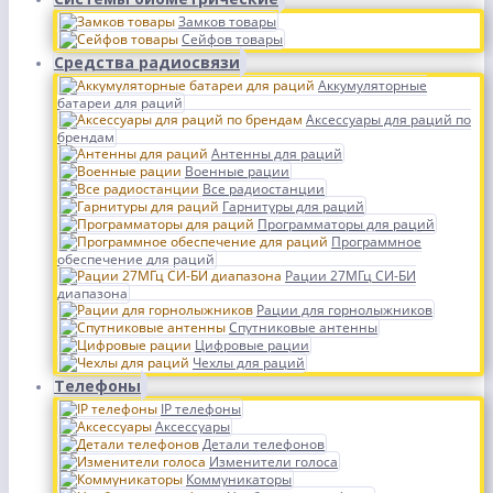
Замков товары
Сейфов товары
Средства радиосвязи
Аккумуляторные
батареи для раций
Аксессуары для раций по
брендам
Антенны для раций
Военные рации
Все радиостанции
Гарнитуры для раций
Программаторы для раций
Программное
обеспечение для раций
Рации 27МГц СИ-БИ
диапазона
Рации для горнолыжников
Спутниковые антенны
Цифровые рации
Чехлы для раций
Телефоны
IP телефоны
Аксессуары
Детали телефонов
Изменители голоса
Коммуникаторы