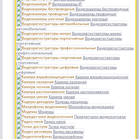
Видеокамеры IP
Видеокамеры беспроводные
Видеокамеры проводные
Видеокамеры уличные
Видеорегистраторы
автомобильные
Видеорегистраторы микро
Видеорегистраторы
портативные
Видеорегистраторы
профессиональные
Видеорегистраторы
спортивные
Видеорегистраторы
цифровые
Камера взрывозащищенная
Камера лазерная
Камера ночная
Камера распознавания
Камера умная
Кодеры-декодеры
Микрофоны видеокамер
Модемы
Передатчики видеосигнала
Радио няня
Точки доступа
Видео ресиверы
Видеотелефоны