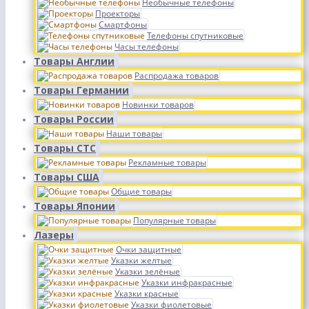
Необычные телефоны
Проекторы
Смартфоны
Телефоны спутниковые
Часы телефоны
Товары Англии
Распродажа товаров
Товары Германии
Новинки товаров
Товары России
Наши товары
Товары СТС
Рекламные товары
Товары США
Общие товары
Товары Японии
Популярные товары
Лазеры
Очки защитные
Указки желтые
Указки зелёные
Указки инфракрасные
Указки красные
Указки фиолетовые