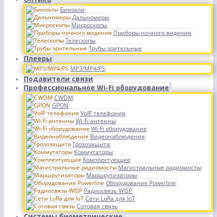
Бинокли
Дальномеры
Микроскопы
Приборы ночного видения
Телескопы
Трубы зрительные
Плееры
MP3/MP4/PS
Подавители связи
Профессиональное Wi-Fi оборудование
CWDM
GPON
VoIP телефония
Wi-Fi антенны
Wi-Fi оборудование
Видеонаблюдение
Грозозащита
Коммутаторы
Комплектующие
Магистральные радиомосты
Маршрутизаторы
Оборудование Powerline
Радиосвязь WISP
Сети LoRa для IoT
Сотовая связь
Системы биометрические