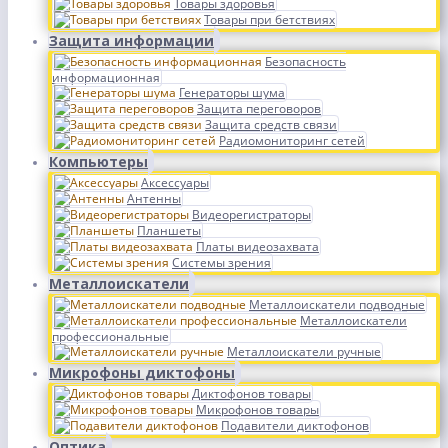
Товары здоровья
Товары при бетствиях
Защита информации
Безопасность
информационная
Генераторы шума
Защита переговоров
Защита средств связи
Радиомониторинг сетей
Компьютеры
Аксессуары
Антенны
Видеорегистраторы
Планшеты
Платы видеозахвата
Системы зрения
Металлоискатели
Металлоискатели подводные
Металлоискатели
профессиональные
Металлоискатели ручные
Микрофоны диктофоны
Диктофонов товары
Микрофонов товары
Подавители диктофонов
Оптика