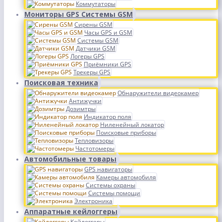
Коммутаторы
Мониторы GPS Системы GSM
Сирены GSM
Часы GPS и GSM
Системы GSM
Датчики GSM
Логеры GPS
Приёмники GPS
Трекеры GPS
Поисковая техника
Обнаружители видеокамер
Антижучки
Дозимтры
Индикатор поля
Ниленейный локатор
Поисковые приборы
Тепловизоры
Частотомеры
Автомобильные товары
GPS навигаторы
Камеры автомобиля
Системы охраны
Системы помощи
Электроника
Аппаратные кейлоггеры
Кейлоггеры