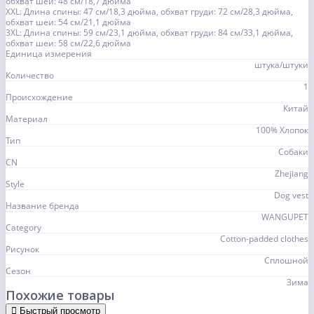
обхват шеи: 48 см/18,7 дюйма
XXL: Длина спины: 47 см/18,3 дюйма, обхват груди: 72 см/28,3 дюйма,
обхват шеи: 54 см/21,1 дюйма
3XL: Длина спины: 59 см/23,1 дюйма, обхват груди: 84 см/33,1 дюйма,
обхват шеи: 58 см/22,6 дюйма
Единица измерения
штука/штуки
Количество
1
Происхождение
Китай
Материал
100% Хлопок
Тип
Собаки
CN
Zhejiang
Style
Dog vest
Название бренда
WANGUPET
Category
Cotton-padded clothes
Рисунок
Сплошной
Сезон
Зима
Похожие товары
Быстрый просмотр