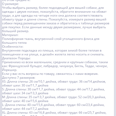
О размере:
Чтобы выбрать размер, более подходящий для вашей собаки, для
одежды с двумя ногами, пожалуйста, обратите внимание на обхват
груди, а для одежды на четыре ноги она должна соответствовать
обхвату груди и длине спины. Пожалуйста, измерьте размер вашей
собаки перед размещением заказа и обратитесь к таблице размеров
для покупки. Если данные между двумя размерами, лучше выбрать
больший размер.
Материал:
Полиэфирная ткань, внутренний слой утолщенного флиса для
большего тепла
Особенности:
Внутренняя подкладка из плюша, которая зимой более теплая в
помещении и на улице, а дизайн жилета легко носить и снимать.
Диапазон Породы:
Применимо ко всем маленьким, средним и крупным собакам, таким
как: Французский бульдог, лабрадор, чихуахуа, Бигль, Тедди, ченери,
Йоркшир.
Если у вас есть вопросы по товару, свяжитесь с нами вовремя.
Доступно 7 размеров:
XS: Длина спины: 26 см/10,1 дюйма, обхват груди: 36 см/14 дюймов,
обхват шеи: 30 см/11,7 дюйма
S: Длина спины: 30 см/11,7 дюйма, обхват груди: 44 см/17,2 дюйма,
обхват шеи: 34 см/13,3 дюйма
M: Длина спины: 35 см/13,7 дюйма, обхват груди: 52 см/20,3 дюйма,
обхват шеи: 40 см/15,6 дюйма
L: Длина спины: 40 см/15,6 дюйма, обхват груди: 60 см/23,4 дюйма,
обхват шеи: 44 см/17,2 дюйма
XL: Длина спины: 43 см/16,8 дюйма, обхват груди: 66 см/25,7 дюйма,