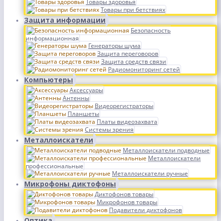
Товары здоровья
Товары при бетствиях
Защита информации
Безопасность
информационная
Генераторы шума
Защита переговоров
Защита средств связи
Радиомониторинг сетей
Компьютеры
Аксессуары
Антенны
Видеорегистраторы
Планшеты
Платы видеозахвата
Системы зрения
Металлоискатели
Металлоискатели подводные
Металлоискатели
профессиональные
Металлоискатели ручные
Микрофоны диктофоны
Диктофонов товары
Микрофонов товары
Подавители диктофонов
Оптика