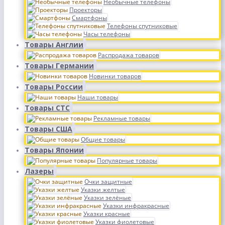
Необычные телефоны
Проекторы
Смартфоны
Телефоны спутниковые
Часы телефоны
Товары Англии
Распродажа товаров
Товары Германии
Новинки товаров
Товары России
Наши товары
Товары СТС
Рекламные товары
Товары США
Общие товары
Товары Японии
Популярные товары
Лазеры
Очки защитные
Указки желтые
Указки зелёные
Указки инфракрасные
Указки красные
Указки фиолетовые