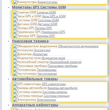
Коммутаторы
Мониторы GPS Системы GSM
Сирены GSM
Часы GPS и GSM
Системы GSM
Датчики GSM
Логеры GPS
Приёмники GPS
Трекеры GPS
Поисковая техника
Обнаружители видеокамер
Антижучки
Дозимтры
Индикатор поля
Ниленейный локатор
Поисковые приборы
Тепловизоры
Частотомеры
Автомобильные товары
GPS навигаторы
Камеры автомобиля
Системы охраны
Системы помощи
Электроника
Аппаратные кейлоггеры
Кейлоггеры