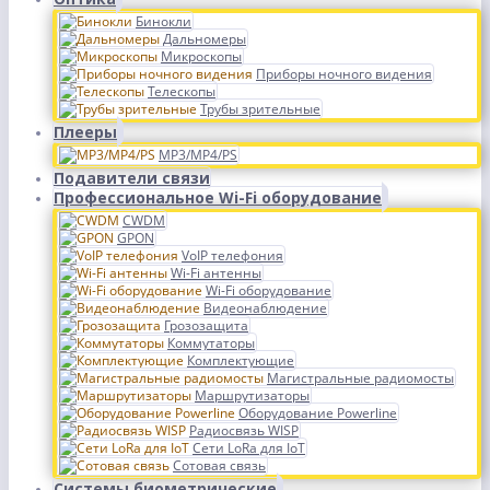
Бинокли
Дальномеры
Микроскопы
Приборы ночного видения
Телескопы
Трубы зрительные
Плееры
MP3/MP4/PS
Подавители связи
Профессиональное Wi-Fi оборудование
CWDM
GPON
VoIP телефония
Wi-Fi антенны
Wi-Fi оборудование
Видеонаблюдение
Грозозащита
Коммутаторы
Комплектующие
Магистральные радиомосты
Маршрутизаторы
Оборудование Powerline
Радиосвязь WISP
Сети LoRa для IoT
Сотовая связь
Системы биометрические