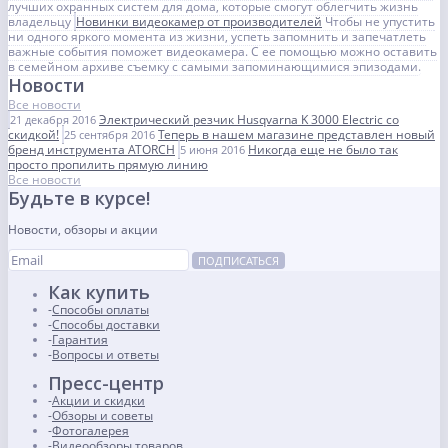
лучших охранных систем для дома, которые смогут облегчить жизнь
владельцу
Новинки видеокамер от производителей
Чтобы не упустить
ни одного яркого момента из жизни, успеть запомнить и запечатлеть
важные события поможет видеокамера. С ее помощью можно оставить
в семейном архиве съемку с самыми запоминающимися эпизодами.
Новости
Все новости
Электрический резчик Husqvarna K 3000 Electric со
21 декабря 2016
скидкой!
Теперь в нашем магазине представлен новый
25 сентября 2016
бренд инструмента ATORCH
Никогда еще не было так
5 июня 2016
просто пропилить прямую линию
Все новости
Будьте в курсе!
Новости, обзоры и акции
ПОДПИСАТЬСЯ
Как купить
Способы оплаты
Способы доставки
Гарантия
Вопросы и ответы
Пресс-центр
Акции и скидки
Обзоры и советы
Фотогалерея
Видеообзоры товаров