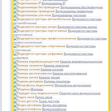
Видеокамеры IP
Видеокамеры беспроводные
Видеокамеры проводные
Видеокамеры уличные
Видеорегистраторы
автомобильные
Видеорегистраторы микро
Видеорегистраторы
портативные
Видеорегистраторы
профессиональные
Видеорегистраторы
спортивные
Видеорегистраторы
цифровые
Камера взрывозащищенная
Камера лазерная
Камера ночная
Камера распознавания
Камера умная
Кодеры-декодеры
Микрофоны видеокамер
Модемы
Передатчики видеосигнала
Радио няня
Точки доступа
Видео ресиверы
Видеотелефоны