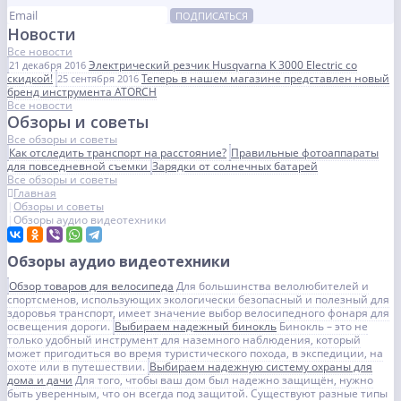
ПОДПИСАТЬСЯ
Новости
Все новости
Электрический резчик Husqvarna K 3000 Electric со
21 декабря 2016
скидкой!
Теперь в нашем магазине представлен новый
25 сентября 2016
бренд инструмента ATORCH
Все новости
Обзоры и советы
Все обзоры и советы
Как отследить транспорт на расстояние?
Правильные фотоаппараты
для повседневной съемки
Зарядки от солнечных батарей
Все обзоры и советы
Главная
Обзоры и советы
Обзоры аудио видеотехники
Обзоры аудио видеотехники
Обзор товаров для велосипеда
Для большинства велолюбителей и
спортсменов, использующих экологически безопасный и полезный для
здоровья транспорт, имеет значение выбор велосипедного фонаря для
освещения дороги.
Выбираем надежный бинокль
Бинокль – это не
только удобный инструмент для наземного наблюдения, который
может пригодиться во время туристического похода, в экспедиции, на
охоте или в путешествии.
Выбираем надежную систему охраны для
дома и дачи
Для того, чтобы ваш дом был надежно защищён, нужно
быть уверенным, что он всегда под защитой. Существуют разные типы