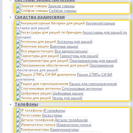
Замков товары
Сейфов товары
Средства радиосвязи
Аккумуляторные
батареи для раций
Аксессуары для раций по
брендам
Антенны для раций
Военные рации
Все радиостанции
Гарнитуры для раций
Программаторы для раций
Программное
обеспечение для раций
Рации 27МГц СИ-БИ
диапазона
Рации для горнолыжников
Спутниковые антенны
Цифровые рации
Чехлы для раций
Телефоны
IP телефоны
Аксессуары
Детали телефонов
Изменители голоса
Коммуникаторы