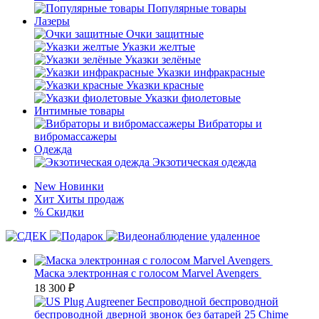
Популярные товары
Лазеры
Очки защитные
Указки желтые
Указки зелёные
Указки инфракрасные
Указки красные
Указки фиолетовые
Интимные товары
Вибраторы и
вибромассажеры
Одежда
Экзотическая одежда
New
Новинки
Хит
Хиты продаж
%
Скидки
Маска электронная с голосом Marvel Avengers
18 300
₽