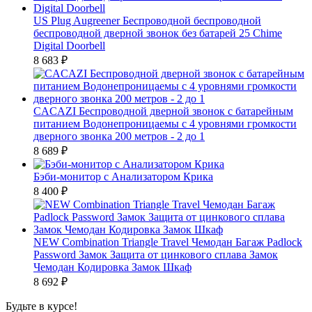
US Plug Augreener Беспроводной беспроводной
беспроводной дверной звонок без батарей 25 Chime
Digital Doorbell
8 683
₽
CACAZI Беспроводной дверной звонок с батарейным
питанием Водонепроницаемы с 4 уровнями громкости
дверного звонка 200 метров - 2 до 1
8 689
₽
Бэби-монитор с Анализатором Крика
8 400
₽
NEW Combination Triangle Travel Чемодан Багаж Padlock
Password Замок Защита от цинкового сплава Замок
Чемодан Кодировка Замок Шкаф
8 692
₽
Будьте в курсе!