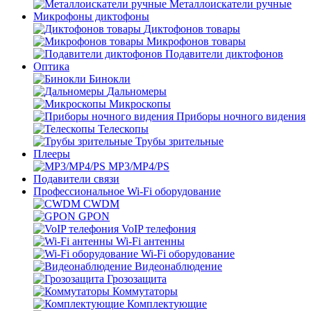
Металлоискатели ручные
Микрофоны диктофоны
Диктофонов товары
Микрофонов товары
Подавители диктофонов
Оптика
Бинокли
Дальномеры
Микроскопы
Приборы ночного видения
Телескопы
Трубы зрительные
Плееры
MP3/MP4/PS
Подавители связи
Профессиональное Wi-Fi оборудование
CWDM
GPON
VoIP телефония
Wi-Fi антенны
Wi-Fi оборудование
Видеонаблюдение
Грозозащита
Коммутаторы
Комплектующие