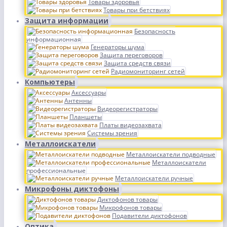
Товары здоровья
Товары при бетствиях
Защита информации
Безопасность
информационная
Генераторы шума
Защита переговоров
Защита средств связи
Радиомониторинг сетей
Компьютеры
Аксессуары
Антенны
Видеорегистраторы
Планшеты
Платы видеозахвата
Системы зрения
Металлоискатели
Металлоискатели подводные
Металлоискатели
профессиональные
Металлоискатели ручные
Микрофоны диктофоны
Диктофонов товары
Микрофонов товары
Подавители диктофонов
Оптика