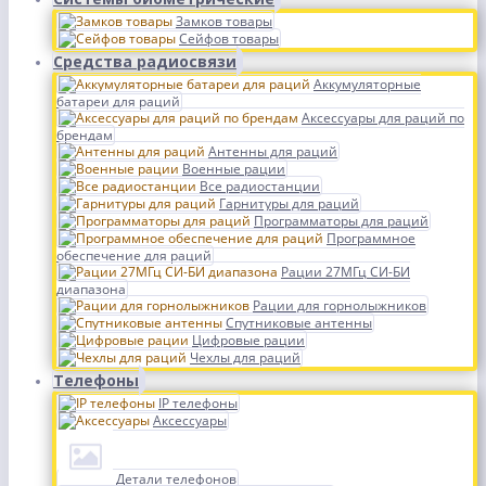
Замков товары
Сейфов товары
Средства радиосвязи
Аккумуляторные
батареи для раций
Аксессуары для раций по
брендам
Антенны для раций
Военные рации
Все радиостанции
Гарнитуры для раций
Программаторы для раций
Программное
обеспечение для раций
Рации 27МГц СИ-БИ
диапазона
Рации для горнолыжников
Спутниковые антенны
Цифровые рации
Чехлы для раций
Телефоны
IP телефоны
Аксессуары
Детали телефонов