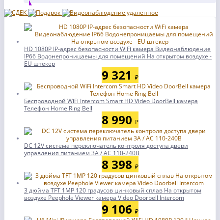
HD 1080P IP-адрес безопасности WiFi камера Видеонаблюдение
IP66 Водонепроницаемы для помещений На открытом воздухе -
EU штекер
9 321
₽
Беспроводной WiFi Intercom Smart HD Video DoorBell камера
Телефон Home Ring Bell
8 990
₽
DC 12V система переключатель контроля доступа двери
управления питанием 3A / AC 110-240В
8 398
₽
3 дюйма TFT 1MP 120 градусов цинковый сплав На открытом
воздухе Peephole Viewer камера Video Doorbell Intercom
9 106
₽