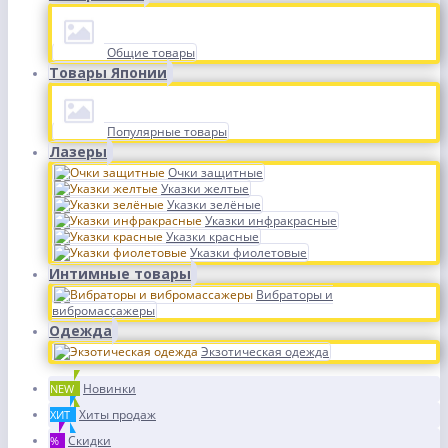
Общие товары
Товары Японии
Популярные товары
Лазеры
Очки защитные
Указки желтые
Указки зелёные
Указки инфракрасные
Указки красные
Указки фиолетовые
Интимные товары
Вибраторы и
вибромассажеры
Одежда
Экзотическая одежда
Новинки
NEW
Хиты продаж
ХИТ
Скидки
%