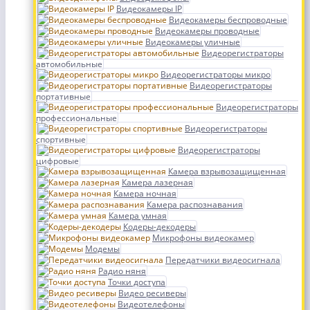
Видеокамеры IP
Видеокамеры беспроводные
Видеокамеры проводные
Видеокамеры уличные
Видеорегистраторы
автомобильные
Видеорегистраторы микро
Видеорегистраторы
портативные
Видеорегистраторы
профессиональные
Видеорегистраторы
спортивные
Видеорегистраторы
цифровые
Камера взрывозащищенная
Камера лазерная
Камера ночная
Камера распознавания
Камера умная
Кодеры-декодеры
Микрофоны видеокамер
Модемы
Передатчики видеосигнала
Радио няня
Точки доступа
Видео ресиверы
Видеотелефоны