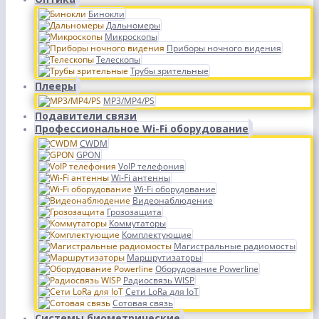
Бинокли
Дальномеры
Микроскопы
Приборы ночного видения
Телескопы
Трубы зрительные
Плееры
MP3/MP4/PS
Подавители связи
Профессиональное Wi-Fi оборудование
CWDM
GPON
VoIP телефония
Wi-Fi антенны
Wi-Fi оборудование
Видеонаблюдение
Грозозащита
Коммутаторы
Комплектующие
Магистральные радиомосты
Маршрутизаторы
Оборудование Powerline
Радиосвязь WISP
Сети LoRa для IoT
Сотовая связь
Системы биометрические