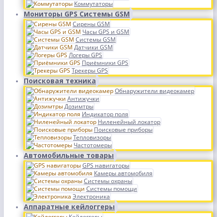
Коммутаторы
Мониторы GPS Системы GSM
Сирены GSM
Часы GPS и GSM
Системы GSM
Датчики GSM
Логеры GPS
Приёмники GPS
Трекеры GPS
Поисковая техника
Обнаружители видеокамер
Антижучки
Дозимтры
Индикатор поля
Ниленейный локатор
Поисковые приборы
Тепловизоры
Частотомеры
Автомобильные товары
GPS навигаторы
Камеры автомобиля
Системы охраны
Системы помощи
Электроника
Аппаратные кейлоггеры
Кейлоггеры