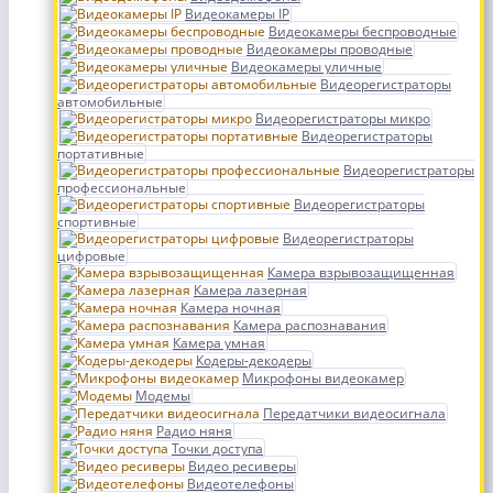
Видеокамеры IP
Видеокамеры беспроводные
Видеокамеры проводные
Видеокамеры уличные
Видеорегистраторы
автомобильные
Видеорегистраторы микро
Видеорегистраторы
портативные
Видеорегистраторы
профессиональные
Видеорегистраторы
спортивные
Видеорегистраторы
цифровые
Камера взрывозащищенная
Камера лазерная
Камера ночная
Камера распознавания
Камера умная
Кодеры-декодеры
Микрофоны видеокамер
Модемы
Передатчики видеосигнала
Радио няня
Точки доступа
Видео ресиверы
Видеотелефоны