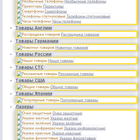
Необычные телефоны
Проекторы
Смартфоны
Телефоны спутниковые
Часы телефоны
Товары Англии
Распродажа товаров
Товары Германии
Новинки товаров
Товары России
Наши товары
Товары СТС
Рекламные товары
Товары США
Общие товары
Товары Японии
Популярные товары
Лазеры
Очки защитные
Указки желтые
Указки зелёные
Указки инфракрасные
Указки красные
Указки фиолетовые