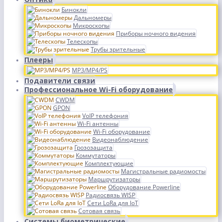
Бинокли
Дальномеры
Микроскопы
Приборы ночного видения
Телескопы
Трубы зрительные
Плееры
MP3/MP4/PS
Подавители связи
Профессиональное Wi-Fi оборудование
CWDM
GPON
VoIP телефония
Wi-Fi антенны
Wi-Fi оборудование
Видеонаблюдение
Грозозащита
Коммутаторы
Комплектующие
Магистральные радиомосты
Маршрутизаторы
Оборудование Powerline
Радиосвязь WISP
Сети LoRa для IoT
Сотовая связь
Системы биометрические