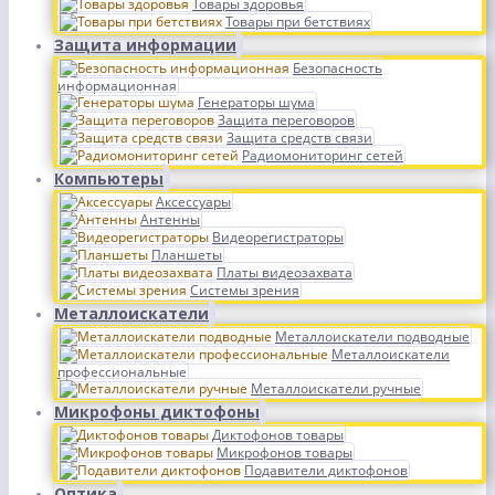
Товары здоровья
Товары при бетствиях
Защита информации
Безопасность
информационная
Генераторы шума
Защита переговоров
Защита средств связи
Радиомониторинг сетей
Компьютеры
Аксессуары
Антенны
Видеорегистраторы
Планшеты
Платы видеозахвата
Системы зрения
Металлоискатели
Металлоискатели подводные
Металлоискатели
профессиональные
Металлоискатели ручные
Микрофоны диктофоны
Диктофонов товары
Микрофонов товары
Подавители диктофонов
Оптика