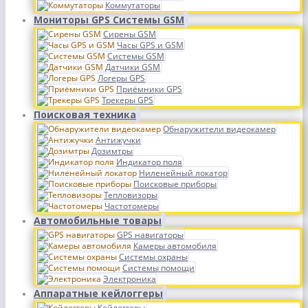
Коммутаторы
Мониторы GPS Системы GSM
Сирены GSM
Часы GPS и GSM
Системы GSM
Датчики GSM
Логеры GPS
Приёмники GPS
Трекеры GPS
Поисковая техника
Обнаружители видеокамер
Антижучки
Дозимтры
Индикатор поля
Ниленейный локатор
Поисковые приборы
Тепловизоры
Частотомеры
Автомобильные товары
GPS навигаторы
Камеры автомобиля
Системы охраны
Системы помощи
Электроника
Аппаратные кейлоггеры
Кейлоггеры