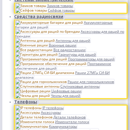
Замков товары
Сейфов товары
Средства радиосвязи
Аккумуляторные
батареи для раций
Аксессуары для раций по
брендам
Антенны для раций
Военные рации
Все радиостанции
Гарнитуры для раций
Программаторы для раций
Программное
обеспечение для раций
Рации 27МГц СИ-БИ
диапазона
Рации для горнолыжников
Спутниковые антенны
Цифровые рации
Чехлы для раций
Телефоны
IP телефоны
Аксессуары
Детали телефонов
Изменители голоса
Коммуникаторы