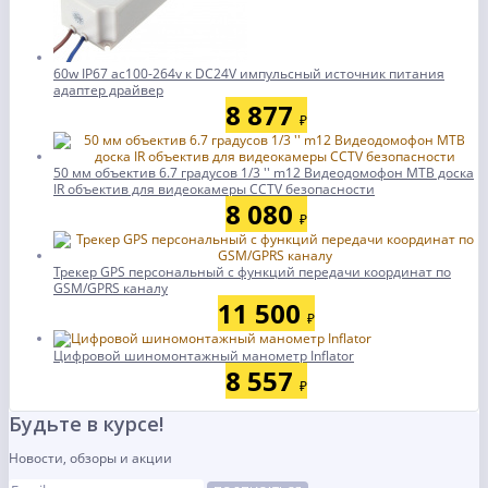
60w IP67 ac100-264v к DC24V импульсный источник питания
адаптер драйвер
8 877
₽
50 мм объектив 6.7 градусов 1/3 '' m12 Видеодомофон МТВ доска
IR объектив для видеокамеры CCTV безопасности
8 080
₽
Трекер GPS персональный с функций передачи координат по
GSM/GPRS каналу
11 500
₽
Цифровой шиномонтажный манометр Inflator
8 557
₽
Будьте в курсе!
Новости, обзоры и акции