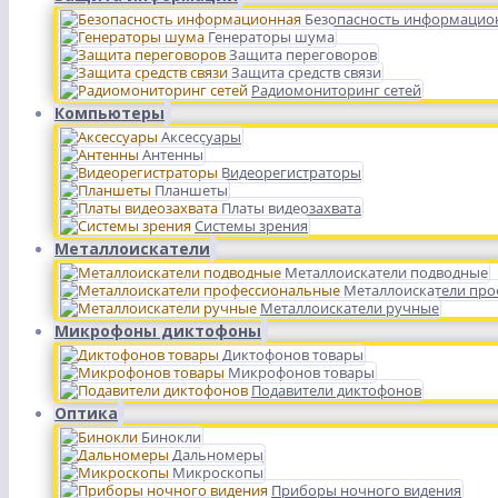
Безопасность информацио
Генераторы шума
Защита переговоров
Защита средств связи
Радиомониторинг сетей
Компьютеры
Аксессуары
Антенны
Видеорегистраторы
Планшеты
Платы видеозахвата
Системы зрения
Металлоискатели
Металлоискатели подводные
Металлоискатели пр
Металлоискатели ручные
Микрофоны диктофоны
Диктофонов товары
Микрофонов товары
Подавители диктофонов
Оптика
Бинокли
Дальномеры
Микроскопы
Приборы ночного видения