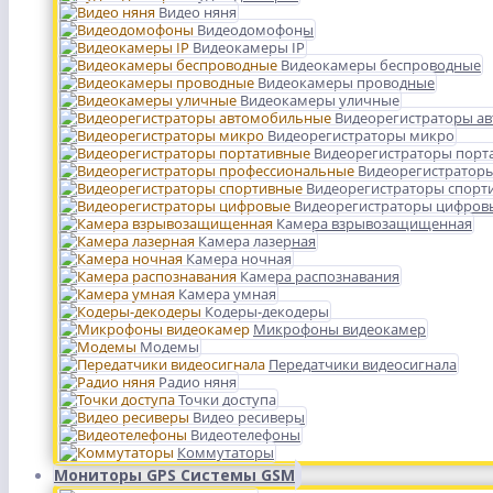
Видео няня
Видеодомофоны
Видеокамеры IP
Видеокамеры беспроводные
Видеокамеры проводные
Видеокамеры уличные
Видеорегистраторы а
Видеорегистраторы микро
Видеорегистраторы порт
Видеорегистратор
Видеорегистраторы спорт
Видеорегистраторы цифров
Камера взрывозащищенная
Камера лазерная
Камера ночная
Камера распознавания
Камера умная
Кодеры-декодеры
Микрофоны видеокамер
Модемы
Передатчики видеосигнала
Радио няня
Точки доступа
Видео ресиверы
Видеотелефоны
Коммутаторы
Мониторы GPS Системы GSM