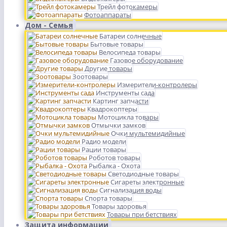
Трейл фотокамеры
Фотоаппараты
Дом - Семья
Батареи солнечные
Бытовые товары
Велосипеда товары
Газовое оборудование
Другие товары
Зоотовары
Измерители-контролеры
Инструменты сада
Картинг запчасти
Квадрокоптеры
Мотоцикла товары
Отмычки замков
Очки мультемидийные
Радио модели
Рации товары
Роботов товары
Рыбалка - Охота
Светодиодные товары
Сигареты электронные
Сигнализация воды
Спорта товары
Товары здоровья
Товары при бетствиях
Защита информации