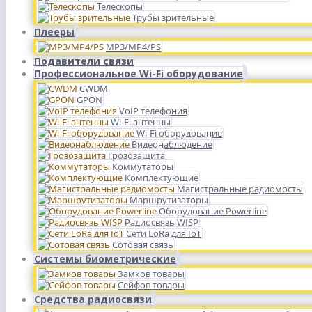
Телескопы
Трубы зрительные
Плееры
MP3/MP4/PS
Подавители связи
Профессиональное Wi-Fi оборудование
CWDM
GPON
VoIP телефония
Wi-Fi антенны
Wi-Fi оборудование
Видеонаблюдение
Грозозащита
Коммутаторы
Комплектующие
Магистральные радиомосты
Маршрутизаторы
Оборудование Powerline
Радиосвязь WISP
Сети LoRa для IoT
Сотовая связь
Системы биометрические
Замков товары
Сейфов товары
Средства радиосвязи