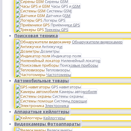
Сирены GSM
Часы GPS и GSM
Системы GSM
Датчики GSM
Логеры GPS
Приёмники GPS
Трекеры GPS
Поисковая техника
Обнаружители видеокамер
Антижучки
Дозимтры
Индикатор поля
Ниленейный локатор
Поисковые приборы
Тепловизоры
Частотомеры
Автомобильные товары
GPS навигаторы
Камеры автомобиля
Системы охраны
Системы помощи
Электроника
Аппаратные кейлоггеры
Кейлоггеры
Видеокамеры Фотоаппараты
Видеокамеры