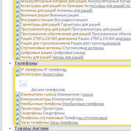
Аккумуляторные батар
Аксессуары для раций по
Антенны для раций
Военные рации
Все радиостанции
Гарнитуры для раций
Программаторы для раций
Программное обеспе
Рации 27МГц СИ-БИ диапазо
Рации для горнолыжников
Спутниковые антенны
Цифровые рации
Чехлы для раций
Телефоны
IP телефоны
Аксессуары
Детали телефонов
Изменители голоса
Коммуникаторы
Необычные телефоны
Проекторы
Смартфоны
Телефоны спутниковые
Часы телефоны
Товары Англии