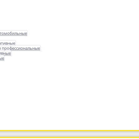
втомобильные
ативные
ы профессиональные
ивные
ые