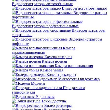
Видеорегистраторы автомобильные
Видеорегистраторы микро
Видеорегистраторы
портативные
Видеорегистраторы профессиональные
Видеорегистраторы
спортивные
Видеорегистраторы
цифровые
Камера
взрывозащищенная
Камера лазерная
Камера ночная
Камера распознавания
Камера умная
Кодеры-декодеры
Микрофоны видеокамер
Модемы
Передатчики
видеосигнала
Радио няня
Точки доступа
Видео ресиверы
Видеотелефоны