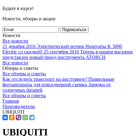
Будьте в курсе!
Новости, обзоры и акции
Подписаться
Новости
Все новости
21 декабря 2016
Электрический резчик Husqvarna K 3000
Electric со скидкой!
25 сентября 2016
Теперь в нашем магазине
представлен новый бренд инструмента ATORCH
Все новости
Обзоры и советы
Все обзоры и советы
Как отследить транспорт на расстояние?
Правильные
фотоаппараты для повседневной съемки
Зарядки от
солнечных батарей
Все обзоры и советы
Главная
Производители
UBIQUITI
UBIQUITI