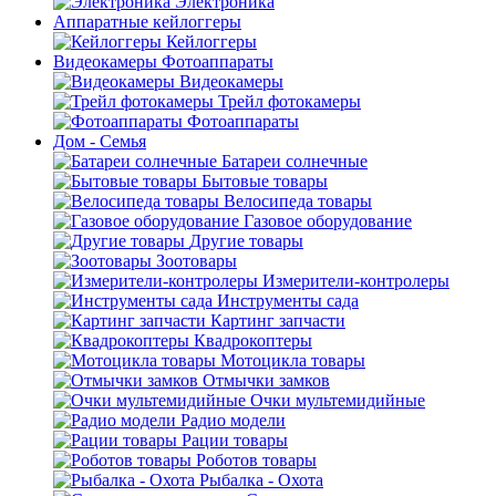
Электроника
Аппаратные кейлоггеры
Кейлоггеры
Видеокамеры Фотоаппараты
Видеокамеры
Трейл фотокамеры
Фотоаппараты
Дом - Семья
Батареи солнечные
Бытовые товары
Велосипеда товары
Газовое оборудование
Другие товары
Зоотовары
Измерители-контролеры
Инструменты сада
Картинг запчасти
Квадрокоптеры
Мотоцикла товары
Отмычки замков
Очки мультемидийные
Радио модели
Рации товары
Роботов товары
Рыбалка - Охота