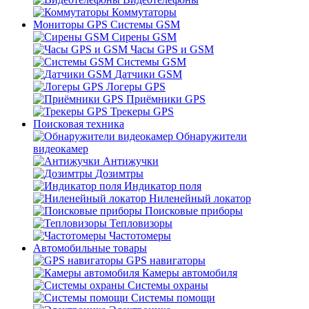
Коммутаторы
Мониторы GPS Системы GSM
Сирены GSM
Часы GPS и GSM
Системы GSM
Датчики GSM
Логеры GPS
Приёмники GPS
Трекеры GPS
Поисковая техника
Обнаружители
видеокамер
Антижучки
Дозимтры
Индикатор поля
Ниленейный локатор
Поисковые приборы
Тепловизоры
Частотомеры
Автомобильные товары
GPS навигаторы
Камеры автомобиля
Системы охраны
Системы помощи