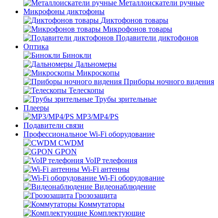
Металлоискатели ручные
Микрофоны диктофоны
Диктофонов товары
Микрофонов товары
Подавители диктофонов
Оптика
Бинокли
Дальномеры
Микроскопы
Приборы ночного видения
Телескопы
Трубы зрительные
Плееры
MP3/MP4/PS
Подавители связи
Профессиональное Wi-Fi оборудование
CWDM
GPON
VoIP телефония
Wi-Fi антенны
Wi-Fi оборудование
Видеонаблюдение
Грозозащита
Коммутаторы
Комплектующие