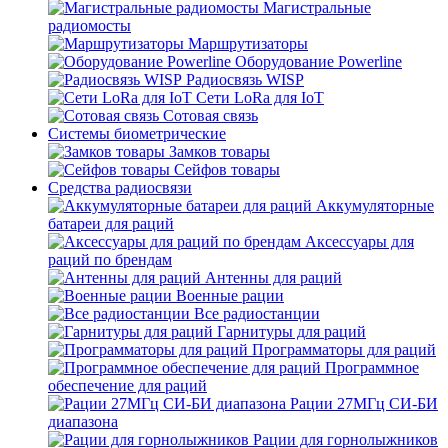
Магистральные
радиомосты
Маршрутизаторы
Оборудование Powerline
Радиосвязь WISP
Сети LoRa для IoT
Сотовая связь
Системы биометрические
Замков товары
Сейфов товары
Средства радиосвязи
Аккумуляторные
батареи для раций
Аксессуары для
раций по брендам
Антенны для раций
Военные рации
Все радиостанции
Гарнитуры для раций
Программаторы для раций
Программное
обеспечение для раций
Рации 27МГц СИ-БИ
диапазона
Рации для горнолыжников