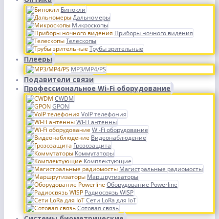
Бинокли
Дальномеры
Микроскопы
Приборы ночного видения
Телескопы
Трубы зрительные
Плееры
MP3/MP4/PS
Подавители связи
Профессиональное Wi-Fi оборудование
CWDM
GPON
VoIP телефония
Wi-Fi антенны
Wi-Fi оборудование
Видеонаблюдение
Грозозащита
Коммутаторы
Комплектующие
Магистральные радиомосты
Маршрутизаторы
Оборудование Powerline
Радиосвязь WISP
Сети LoRa для IoT
Сотовая связь
Системы биометрические