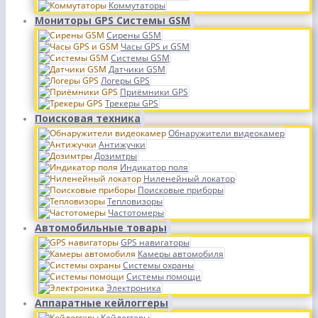
Коммутаторы
Мониторы GPS Системы GSM
Сирены GSM
Часы GPS и GSM
Системы GSM
Датчики GSM
Логеры GPS
Приёмники GPS
Трекеры GPS
Поисковая техника
Обнаружители видеокамер
Антижучки
Дозимтры
Индикатор поля
Ниленейный локатор
Поисковые приборы
Тепловизоры
Частотомеры
Автомобильные товары
GPS навигаторы
Камеры автомобиля
Системы охраны
Системы помощи
Электроника
Аппаратные кейлоггеры
Кейлоггеры