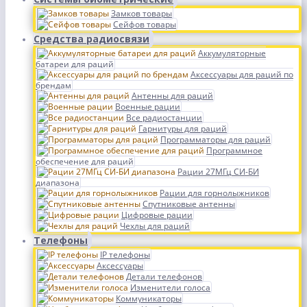
Замков товары
Сейфов товары
Средства радиосвязи
Аккумуляторные
батареи для раций
Аксессуары для раций по
брендам
Антенны для раций
Военные рации
Все радиостанции
Гарнитуры для раций
Программаторы для раций
Программное
обеспечение для раций
Рации 27МГц СИ-БИ
диапазона
Рации для горнолыжников
Спутниковые антенны
Цифровые рации
Чехлы для раций
Телефоны
IP телефоны
Аксессуары
Детали телефонов
Изменители голоса
Коммуникаторы