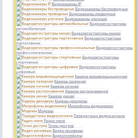
Видеокамеры IP
Видеокамеры беспроводные
Видеокамеры проводные
Видеокамеры уличные
Видеорегистраторы
автомобильные
Видеорегистраторы микро
Видеорегистраторы
портативные
Видеорегистраторы
профессиональные
Видеорегистраторы
спортивные
Видеорегистраторы
цифровые
Камера взрывозащищенная
Камера лазерная
Камера ночная
Камера распознавания
Камера умная
Кодеры-декодеры
Микрофоны видеокамер
Модемы
Передатчики видеосигнала
Радио няня
Точки доступа
Видео ресиверы
Видеотелефоны