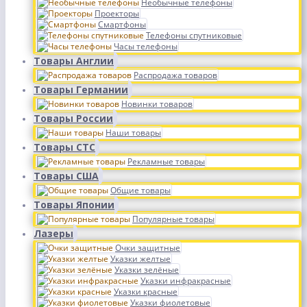
Необычные телефоны
Проекторы
Смартфоны
Телефоны спутниковые
Часы телефоны
Товары Англии
Распродажа товаров
Товары Германии
Новинки товаров
Товары России
Наши товары
Товары СТС
Рекламные товары
Товары США
Общие товары
Товары Японии
Популярные товары
Лазеры
Очки защитные
Указки желтые
Указки зелёные
Указки инфракрасные
Указки красные
Указки фиолетовые