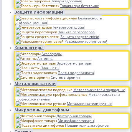
Товары здоровья
Товары при бетствиях
Защита информации
Безопасность
информационная
Генераторы шума
Защита переговоров
Защита средств связи
Радиомониторинг сетей
Компьютеры
Аксессуары
Антенны
Видеорегистраторы
Планшеты
Платы видеозахвата
Системы зрения
Металлоискатели
Металлоискатели подводные
Металлоискатели
профессиональные
Металлоискатели ручные
Микрофоны диктофоны
Диктофонов товары
Микрофонов товары
Подавители диктофонов
Оптика