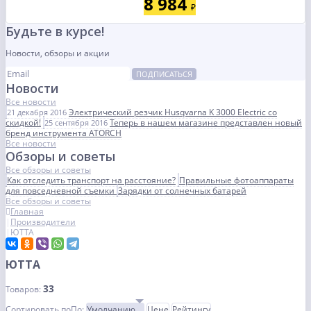
8 984
₽
Будьте в курсе!
Новости, обзоры и акции
ПОДПИСАТЬСЯ
Новости
Все новости
Электрический резчик Husqvarna K 3000 Electric со
21 декабря 2016
скидкой!
Теперь в нашем магазине представлен новый
25 сентября 2016
бренд инструмента ATORCH
Все новости
Обзоры и советы
Все обзоры и советы
Как отследить транспорт на расстояние?
Правильные фотоаппараты
для повседневной съемки
Зарядки от солнечных батарей
Все обзоры и советы
Главная
Производители
ЮТТА
ЮТТА
33
Товаров:
Сортировать по
По
:
Умолчанию
Цене
Рейтингу