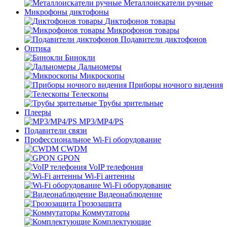
Металлоискатели ручные
Микрофоны диктофоны
Диктофонов товары
Микрофонов товары
Подавители диктофонов
Оптика
Бинокли
Дальномеры
Микроскопы
Приборы ночного видения
Телескопы
Трубы зрительные
Плееры
MP3/MP4/PS
Подавители связи
Профессиональное Wi-Fi оборудование
CWDM
GPON
VoIP телефония
Wi-Fi антенны
Wi-Fi оборудование
Видеонаблюдение
Грозозащита
Коммутаторы
Комплектующие