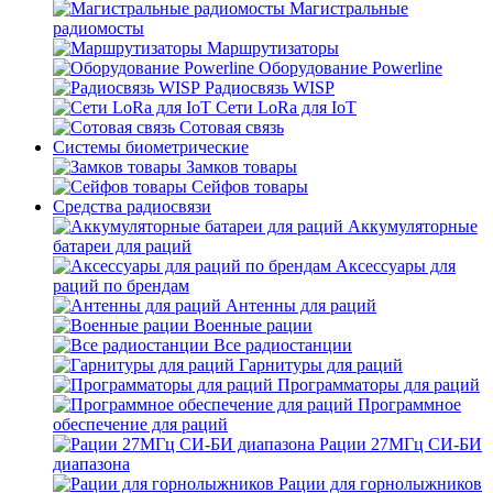
Магистральные
радиомосты
Маршрутизаторы
Оборудование Powerline
Радиосвязь WISP
Сети LoRa для IoT
Сотовая связь
Системы биометрические
Замков товары
Сейфов товары
Средства радиосвязи
Аккумуляторные
батареи для раций
Аксессуары для
раций по брендам
Антенны для раций
Военные рации
Все радиостанции
Гарнитуры для раций
Программаторы для раций
Программное
обеспечение для раций
Рации 27МГц СИ-БИ
диапазона
Рации для горнолыжников