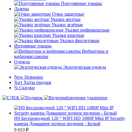
Популярные товары
Лазеры
Очки защитные
Указки желтые
Указки зелёные
Указки инфракрасные
Указки красные
Указки фиолетовые
Интимные товары
Вибраторы и
вибромассажеры
Одежда
Экзотическая одежда
New
Новинки
Хит
Хиты продаж
%
Скидки
H9 Беспроводной 120 ° WIFI HD 1080P Mini IP Security
камера Домашнее ночное видение - Белый
9 653
₽