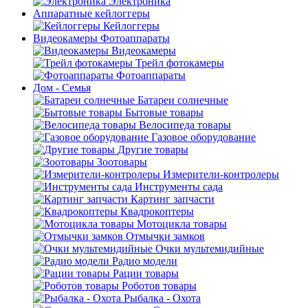
Электроника
Аппаратные кейлоггеры
Кейлоггеры
Видеокамеры Фотоаппараты
Видеокамеры
Трейл фотокамеры
Фотоаппараты
Дом - Семья
Батареи солнечные
Бытовые товары
Велосипеда товары
Газовое оборудование
Другие товары
Зоотовары
Измерители-контролеры
Инструменты сада
Картинг запчасти
Квадрокоптеры
Мотоцикла товары
Отмычки замков
Очки мультемидийные
Радио модели
Рации товары
Роботов товары
Рыбалка - Охота