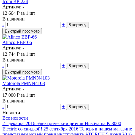
Icom BP-224
Артикул: -
12 664
₽
за 1 шт
В наличии
-
+
В корзину
Быстрый просмотр
Alinco EBP-66
Артикул: -
12 744
₽
за 1 шт
В наличии
-
+
В корзину
Быстрый просмотр
Motorola PMNN4103
Артикул: -
17 000
₽
за 1 шт
В наличии
-
+
В корзину
Новости
Все новости
21 декабря 2016
Электрический резчик Husqvarna K 3000
Electric со скидкой!
25 сентября 2016
Теперь в нашем магазине
представлен новый бренд инструмента ATORCH
5 июня 2016