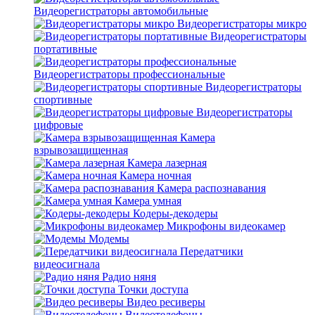
Видеорегистраторы автомобильные
Видеорегистраторы микро
Видеорегистраторы
портативные
Видеорегистраторы профессиональные
Видеорегистраторы
спортивные
Видеорегистраторы
цифровые
Камера
взрывозащищенная
Камера лазерная
Камера ночная
Камера распознавания
Камера умная
Кодеры-декодеры
Микрофоны видеокамер
Модемы
Передатчики
видеосигнала
Радио няня
Точки доступа
Видео ресиверы
Видеотелефоны