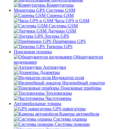
Коммутаторы
Мониторы GPS Системы GSM
Сирены GSM
Часы GPS и GSM
Системы GSM
Датчики GSM
Логеры GPS
Приёмники GPS
Трекеры GPS
Поисковая техника
Обнаружители
видеокамер
Антижучки
Дозимтры
Индикатор поля
Ниленейный локатор
Поисковые приборы
Тепловизоры
Частотомеры
Автомобильные товары
GPS навигаторы
Камеры автомобиля
Системы охраны
Системы помощи