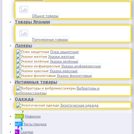
Общие товары
Товары Японии
Популярные товары
Лазеры
Очки защитные
Указки желтые
Указки зелёные
Указки инфракрасные
Указки красные
Указки фиолетовые
Интимные товары
Вибраторы и
вибромассажеры
Одежда
Экзотическая одежда
Новинки
NEW
Хиты продаж
ХИТ
Скидки
%