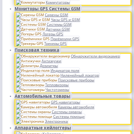
Коммутаторы
Мониторы GPS Системы GSM
Сирены GSM
Часы GPS и GSM
Системы GSM
Датчики GSM
Логеры GPS
Приёмники GPS
Трекеры GPS
Поисковая техника
Обнаружители видеокамер
Антижучки
Дозимтры
Индикатор поля
Ниленейный локатор
Поисковые приборы
Тепловизоры
Частотомеры
Автомобильные товары
GPS навигаторы
Камеры автомобиля
Системы охраны
Системы помощи
Электроника
Аппаратные кейлоггеры
Кейлоггеры