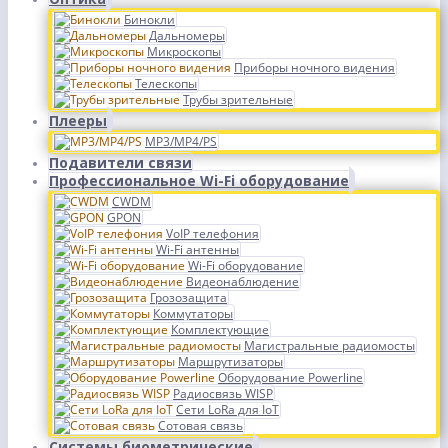
Бинокли
Дальномеры
Микроскопы
Приборы ночного видения
Телескопы
Трубы зрительные
Плееры
MP3/MP4/PS
Подавители связи
Профессиональное Wi-Fi оборудование
CWDM
GPON
VoIP телефония
Wi-Fi антенны
Wi-Fi оборудование
Видеонаблюдение
Грозозащита
Коммутаторы
Комплектующие
Магистральные радиомосты
Маршрутизаторы
Оборудование Powerline
Радиосвязь WISP
Сети LoRa для IoT
Сотовая связь
Системы биометрические