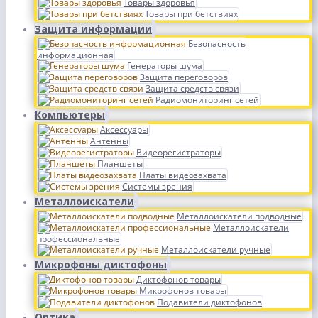
Товары здоровья
Товары при бетствиях
Защита информации
Безопасность
информационная
Генераторы шума
Защита переговоров
Защита средств связи
Радиомониторинг сетей
Компьютеры
Аксессуары
Антенны
Видеорегистраторы
Планшеты
Платы видеозахвата
Системы зрения
Металлоискатели
Металлоискатели подводные
Металлоискатели
профессиональные
Металлоискатели ручные
Микрофоны диктофоны
Диктофонов товары
Микрофонов товары
Подавители диктофонов
Оптика