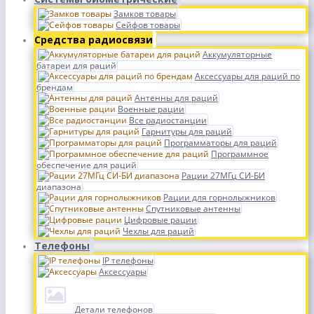
Замков товары
Сейфов товары
Средства радиосвязи
Аккумуляторные
батареи для раций
Аксессуары для раций по
брендам
Антенны для раций
Военные рации
Все радиостанции
Гарнитуры для раций
Программаторы для раций
Программное
обеспечение для раций
Рации 27МГц СИ-БИ
диапазона
Рации для горнолыжников
Спутниковые антенны
Цифровые рации
Чехлы для раций
Телефоны
IP телефоны
Аксессуары
Детали телефонов