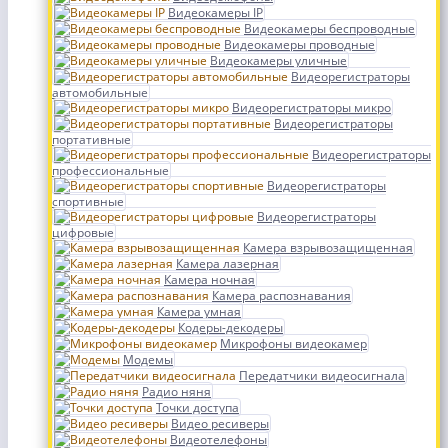
Видеокамеры IP
Видеокамеры беспроводные
Видеокамеры проводные
Видеокамеры уличные
Видеорегистраторы
автомобильные
Видеорегистраторы микро
Видеорегистраторы
портативные
Видеорегистраторы
профессиональные
Видеорегистраторы
спортивные
Видеорегистраторы
цифровые
Камера взрывозащищенная
Камера лазерная
Камера ночная
Камера распознавания
Камера умная
Кодеры-декодеры
Микрофоны видеокамер
Модемы
Передатчики видеосигнала
Радио няня
Точки доступа
Видео ресиверы
Видеотелефоны