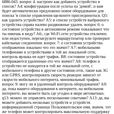
6886-043. вопрос 4. настроен как добавить устройство в
список? А4: конфигурация после успеха на 'домой', и вам
будет автоматически предложено новое оборудование для
поиска 'в списке управления щелкните присоединиться. Q5:
как удалить устройство? А5: в списке устройств выбранного
устройства справа налево раздвижные удален. вопрос 6: о
состоянии устройства в автономном режиме показывают что
ты имеешь в виду? А6:, где Wi-Fi сети устройства отключен
или недоступен, перезагрузите маршрутизатор или проверьте
кабельные соединения. вопрос 7: о состоянии устройства
отображения локально что это значит? А7: мобильными
телефонами и устройствами в той же локальной сети,
контроль ярлыка не идет трафик. В8: состояние устройства
отображаются удаленные-это что значит? А8: телефон и
устройство не находится в той же локальной сети, с
мобильного телефона в другие состояния сети, такие как 3G
или GPRS, контролировать скорость реакции зависит от
скорости мобильного интернета, минимальный трафик.
вопрос 9: могу ли я удаленный контроль оборудования? A9:
да, пока вашего оборудования в интернете, на мобильном
интернете, вы можете быть где угодно в мире автоматики.
q13: можно ли управлять несколькими сокетами? А13: да, вы
можете добавить несколько устройств и устройств
информационной странице Пользовательское имя, значок. тот
же телефон может контролировать максимальную поддержку