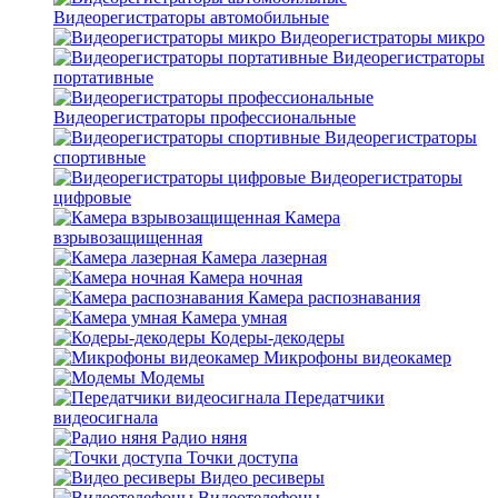
Видеорегистраторы автомобильные
Видеорегистраторы микро
Видеорегистраторы
портативные
Видеорегистраторы профессиональные
Видеорегистраторы
спортивные
Видеорегистраторы
цифровые
Камера
взрывозащищенная
Камера лазерная
Камера ночная
Камера распознавания
Камера умная
Кодеры-декодеры
Микрофоны видеокамер
Модемы
Передатчики
видеосигнала
Радио няня
Точки доступа
Видео ресиверы
Видеотелефоны