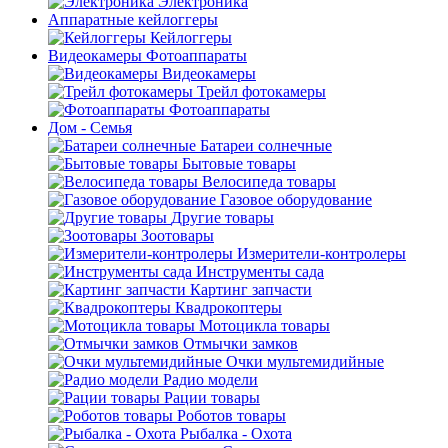
Электроника
Аппаратные кейлоггеры
Кейлоггеры
Видеокамеры Фотоаппараты
Видеокамеры
Трейл фотокамеры
Фотоаппараты
Дом - Семья
Батареи солнечные
Бытовые товары
Велосипеда товары
Газовое оборудование
Другие товары
Зоотовары
Измерители-контролеры
Инструменты сада
Картинг запчасти
Квадрокоптеры
Мотоцикла товары
Отмычки замков
Очки мультемидийные
Радио модели
Рации товары
Роботов товары
Рыбалка - Охота