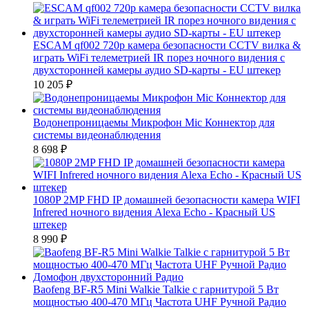
ESCAM qf002 720p камера безопасности CCTV вилка &
играть WiFi телеметрией IR порез ночного видения с
двухсторонней камеры аудио SD-карты - EU штекер
10 205
₽
Водонепроницаемы Микрофон Mic Коннектор для
системы видеонаблюдения
8 698
₽
1080P 2MP FHD IP домашней безопасности камера WIFI
Infrered ночного видения Alexa Echo - Красный US
штекер
8 990
₽
Baofeng BF-R5 Mini Walkie Talkie с гарнитурой 5 Вт
мощностью 400-470 МГц Частота UHF Ручной Радио