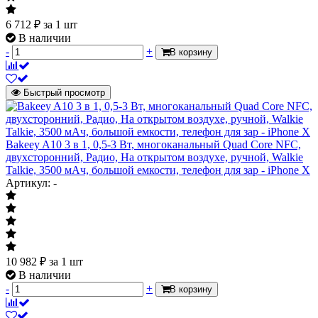
6 712
₽
за 1 шт
В наличии
-
+
В корзину
Быстрый просмотр
Bakeey A10 3 в 1, 0,5-3 Вт, многоканальный Quad Core NFC,
двухсторонний, Радио, На открытом воздухе, ручной, Walkie
Talkie, 3500 мАч, большой емкости, телефон для зар - iPhone X
Артикул: -
10 982
₽
за 1 шт
В наличии
-
+
В корзину