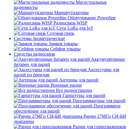
Магистральные
радиомосты
Маршрутизаторы
Оборудование Powerline
Радиосвязь WISP
Сети LoRa для IoT
Сотовая связь
Системы биометрические
Замков товары
Сейфов товары
Средства радиосвязи
Аккумуляторные
батареи для раций
Аксессуары для
раций по брендам
Антенны для раций
Военные рации
Все радиостанции
Гарнитуры для раций
Программаторы для раций
Программное
обеспечение для раций
Рации 27МГц СИ-БИ
диапазона
Рации для горнолыжников