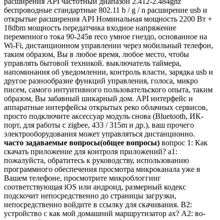
расширения API частотный диапазон 2.412-2.484ghz
беспроводные стандартные 802.11 b / g / n расширение usb и
открытые расширения API Номинальная мощность 2200 Вт +
18dbm мощность передатчика входное напряжение
переменного тока 90-245в reco умное гнездо, основанное на
Wi-Fi, дистанционном управлении через мобильный телефон,
таким образом, Вы в любое время, любое место, чтобы
управлять бытовой техникой. выключатель таймера,
напоминания об уведомлении, контроль власти, зарядка usb и
другое разнообразие функций управления, голоса, микро
писем, самого интуитивного пользовательского опыта, таким
образом, Вы забавный шикарный дом. API интерфейс и
аппаратные интерфейсы открытых реко облачных сервисов,
просто подключите аксессуар модуль снова (Bluetooth, ИК-
порт, для работы с zigbee, 433 / 315m и др.), ваш прочего
электрооборудования может управляться дистанционно.
часто задаваемые вопросы(общее вопросы)
вопрос 1: Как
скачать приложение для контроля приложений? a1:
пожалуйста, обратитесь к руководству, использованию
программного обеспечения просмотра микроканала уже в
Вашем телефоне, просмотрите микроблоггинг
соответствующая iOS или андроид, размерный кодекс
подскочит непосредственно до страницы загрузки,
непосредственно войдите в ссылку для скачивания. В2:
устройство с как мой домашний маршрутизатор ах? А2: во-