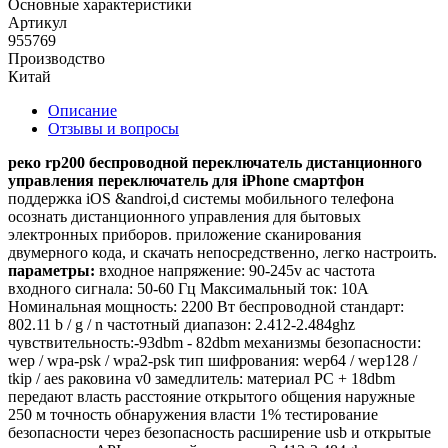
Основные характеристики
Артикул
955769
Производство
Китай
Описание
Отзывы и вопросы
реко rp200 беспроводной переключатель дистанционного
управления переключатель для iPhone смартфон
поддержка iOS &androi,d системы мобильного телефона
осознать дистанционного управления для бытовых
электронных приборов. приложение сканирования
двумерного кода, и скачать непосредственно, легко настроить.
параметры:
входное напряжение: 90-245v ac частота
входного сигнала: 50-60 Гц Максимальный ток: 10А
Номинальная мощность: 2200 Вт беспроводной стандарт:
802.11 b / g / n частотный диапазон: 2.412-2.484ghz
чувствительность:-93dbm - 82dbm механизмы безопасности:
wep / wpa-psk / wpa2-psk тип шифрования: wep64 / wep128 /
tkip / aes раковина v0 замедлитель: материал PC + 18dbm
передают власть расстояние открытого общения наружные
250 м точность обнаружения власти 1% тестирование
безопасности через безопасность расширение usb и открытые