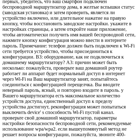
первых, убедитесь, что ваш смартфон подключен
беспроводной маршрутизатор дома, в желтые вспышки статус
(заводская установка) и затем проверить, является ли
устройство включено, или длительное нажатие на правую
кнопку, чтобы восстановить заводские настройки. укажите в
настройках страницы, а затем откройте наше приложение,
чтобы автоматически получить имя вашей беспроводной сети,
нажмите кнопку конфигурация можно ввести в интернете
пароль. Примечание: телефон должен быть подключен к Wi-Fi
сети требуется устройство, чтобы присоединиться к
конфигурации. В3: оборудование, как не подключиться к
домашнему маршрутизатору? А3: причин может быть
несколько: пожалуйста, проверьте ваш домашний роутер
работает ли аппарат будет нормальный доступ в интернет
через Wi-Fi на Ваш маршрутизатор занят, попытайтесь
соединиться с конфигурацией перещелчка. Вы вводите
неверный пароль, ясный, и повторно входите в пароль. у
Вашего маршрутизатора есть максимальное количество
устройств доступа, единственный доступ к пределу
устройства достигнут, реконфигурация может попытаться
выключить device' s способность Wi-Fi пустой канал.
проверьте свой домашний маршрутизатор, параметры
настройки безопасности беспроводной сети, рекомендуемые
использование wpa/wpa2. если вышеупомянутый метод не
решает вопросы конфигурации, пожалуйста, звоните 400-