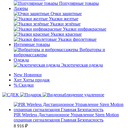
Популярные товары
Лазеры
Очки защитные
Указки желтые
Указки зелёные
Указки инфракрасные
Указки красные
Указки фиолетовые
Интимные товары
Вибраторы и
вибромассажеры
Одежда
Экзотическая одежда
New
Новинки
Хит
Хиты продаж
%
Скидки
PIR Wireless Дистанционное Управление Siren Motion
охранная сигнализация Главная Безопасность
8 916
₽