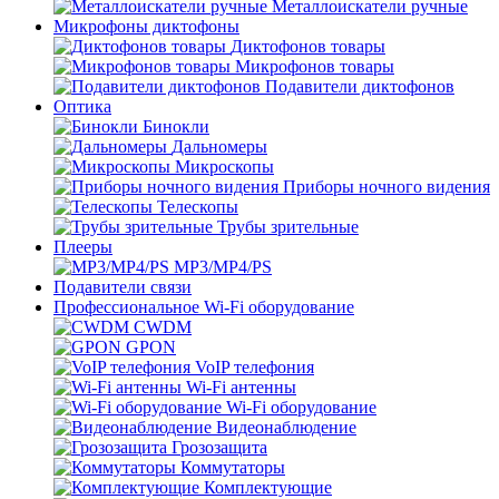
Металлоискатели ручные
Микрофоны диктофоны
Диктофонов товары
Микрофонов товары
Подавители диктофонов
Оптика
Бинокли
Дальномеры
Микроскопы
Приборы ночного видения
Телескопы
Трубы зрительные
Плееры
MP3/MP4/PS
Подавители связи
Профессиональное Wi-Fi оборудование
CWDM
GPON
VoIP телефония
Wi-Fi антенны
Wi-Fi оборудование
Видеонаблюдение
Грозозащита
Коммутаторы
Комплектующие