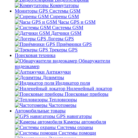
Коммутаторы
Мониторы GPS Системы GSM
Сирены GSM
Часы GPS и GSM
Системы GSM
Датчики GSM
Логеры GPS
Приёмники GPS
Трекеры GPS
Поисковая техника
Обнаружители
видеокамер
Антижучки
Дозимтры
Индикатор поля
Ниленейный локатор
Поисковые приборы
Тепловизоры
Частотомеры
Автомобильные товары
GPS навигаторы
Камеры автомобиля
Системы охраны
Системы помощи