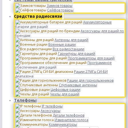
Замков товары
Сейфов товары
Средства радиосвязи
Аккумуляторные
батареи для раций
Аксессуары для раций по
брендам
Антенны для раций
Военные рации
Все радиостанции
Гарнитуры для раций
Программаторы для раций
Программное
обеспечение для раций
Рации 27МГц СИ-БИ
диапазона
Рации для горнолыжников
Спутниковые антенны
Цифровые рации
Чехлы для раций
Телефоны
IP телефоны
Аксессуары
Детали телефонов
Изменители голоса
Коммуникаторы