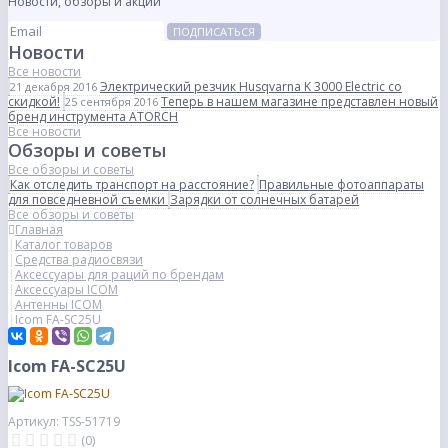
Новости, обзоры и акции
ПОДПИСАТЬСЯ
Новости
Все новости
Электрический резчик Husqvarna K 3000 Electric со
21 декабря 2016
скидкой!
Теперь в нашем магазине представлен новый
25 сентября 2016
бренд инструмента ATORCH
Все новости
Обзоры и советы
Все обзоры и советы
Как отследить транспорт на расстояние?
Правильные фотоаппараты
для повседневной съемки
Зарядки от солнечных батарей
Все обзоры и советы
Главная
Каталог товаров
Средства радиосвязи
Аксессуары для раций по брендам
Аксессуары ICOM
Антенны ICOM
Icom FA-SC25U
Icom FA-SC25U
Артикул: TSS-51719
(0)