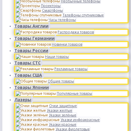
Необычные телефоны
Проекторы
Смартфоны
Телефоны спутниковые
Часы телефоны
Товары Англии
Распродажа товаров
Товары Германии
Новинки товаров
Товары России
Наши товары
Товары СТС
Рекламные товары
Товары США
Общие товары
Товары Японии
Популярные товары
Лазеры
Очки защитные
Указки желтые
Указки зелёные
Указки инфракрасные
Указки красные
Указки фиолетовые