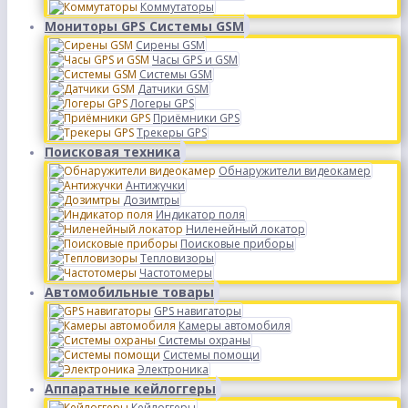
Коммутаторы
Мониторы GPS Системы GSM
Сирены GSM
Часы GPS и GSM
Системы GSM
Датчики GSM
Логеры GPS
Приёмники GPS
Трекеры GPS
Поисковая техника
Обнаружители видеокамер
Антижучки
Дозимтры
Индикатор поля
Ниленейный локатор
Поисковые приборы
Тепловизоры
Частотомеры
Автомобильные товары
GPS навигаторы
Камеры автомобиля
Системы охраны
Системы помощи
Электроника
Аппаратные кейлоггеры
Кейлоггеры