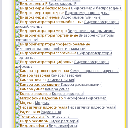
Видеокамеры IP
Видеокамеры беспроводные
Видеокамеры проводные
Видеокамеры уличные
Видеорегистраторы
автомобильные
Видеорегистраторы микро
Видеорегистраторы
портативные
Видеорегистраторы профессиональные
Видеорегистраторы
спортивные
Видеорегистраторы
цифровые
Камера взрывозащищенная
Камера лазерная
Камера ночная
Камера распознавания
Камера умная
Кодеры-декодеры
Микрофоны видеокамер
Модемы
Передатчики видеосигнала
Радио няня
Точки доступа
Видео ресиверы
Видеотелефоны