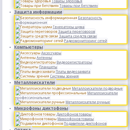
Товары здоровья
Товары при бетствиях
Защита информации
Безопасность
информационная
Генераторы шума
Защита переговоров
Защита средств связи
Радиомониторинг сетей
Компьютеры
Аксессуары
Антенны
Видеорегистраторы
Планшеты
Платы видеозахвата
Системы зрения
Металлоискатели
Металлоискатели подводные
Металлоискатели
профессиональные
Металлоискатели ручные
Микрофоны диктофоны
Диктофонов товары
Микрофонов товары
Подавители диктофонов
Оптика