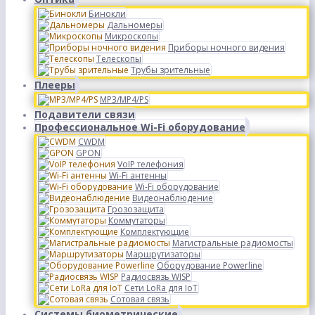
Бинокли
Дальномеры
Микроскопы
Приборы ночного видения
Телескопы
Трубы зрительные
Плееры
MP3/MP4/PS
Подавители связи
Профессиональное Wi-Fi оборудование
CWDM
GPON
VoIP телефония
Wi-Fi антенны
Wi-Fi оборудование
Видеонаблюдение
Грозозащита
Коммутаторы
Комплектующие
Магистральные радиомосты
Маршрутизаторы
Оборудование Powerline
Радиосвязь WISP
Сети LoRa для IoT
Сотовая связь
Системы биометрические