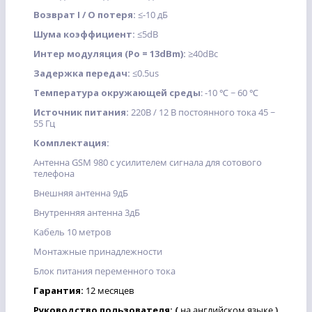
Возврат I / O потеря:
≤-10 дБ
Шума коэффициент:
≤5dB
Интер модуляция (Ро = 13dBm):
≥40dBc
Задержка передач:
≤0.5us
Температура окружающей среды
: -10 ℃ ~ 60 ℃
Источник питания:
220В / 12 В постоянного тока 45 ~
55 Гц
Комплектация:
Антенна GSM 980 с усилителем сигнала для сотового
телефона
Внешняя антенна 9дБ
Внутренняя антенна 3дБ
Кабель 10 метров
Монтажные принадлежности
Блок питания переменного тока
Гарантия:
12
месяцев
Руководство пользователя:
(
на английском языке
)