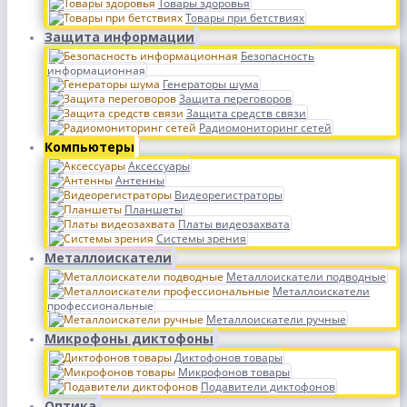
Товары здоровья
Товары при бетствиях
Защита информации
Безопасность
информационная
Генераторы шума
Защита переговоров
Защита средств связи
Радиомониторинг сетей
Компьютеры
Аксессуары
Антенны
Видеорегистраторы
Планшеты
Платы видеозахвата
Системы зрения
Металлоискатели
Металлоискатели подводные
Металлоискатели
профессиональные
Металлоискатели ручные
Микрофоны диктофоны
Диктофонов товары
Микрофонов товары
Подавители диктофонов
Оптика