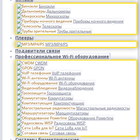
Бинокли
Дальномеры
Микроскопы
Приборы ночного видения
Телескопы
Трубы зрительные
Плееры
MP3/MP4/PS
Подавители связи
Профессиональное Wi-Fi оборудование
CWDM
GPON
VoIP телефония
Wi-Fi антенны
Wi-Fi оборудование
Видеонаблюдение
Грозозащита
Коммутаторы
Комплектующие
Магистральные радиомосты
Маршрутизаторы
Оборудование Powerline
Радиосвязь WISP
Сети LoRa для IoT
Сотовая связь
Системы биометрические