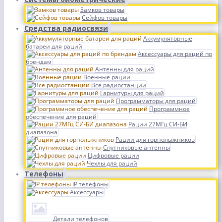
Замков товары
Сейфов товары
Средства радиосвязи
Аккумуляторные
батареи для раций
Аксессуары для раций по
брендам
Антенны для раций
Военные рации
Все радиостанции
Гарнитуры для раций
Программаторы для раций
Программное
обеспечение для раций
Рации 27МГц СИ-БИ
диапазона
Рации для горнолыжников
Спутниковые антенны
Цифровые рации
Чехлы для раций
Телефоны
IP телефоны
Аксессуары
Детали телефонов