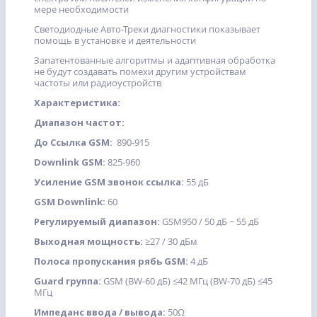
мере необходимости
Светодиодные Авто-Треки диагностики показывает
помощь в установке и деятельности
Запатентованные алгоритмы и адаптивная обработка
не будут создавать помехи другим устройствам
частоты или радиоустройств
Характеристика:
Диапазон частот:
До Ссылка GSM:
890-915
Downlink GSM:
825-960
Усиление GSM звонок ссылка:
55 дБ
GSM Downlink:
60
Регулируемый диапазон:
GSM950 / 50 дБ ~ 55 дБ
Выходная мощность:
≥27 / 30 дБм
Полоса пропускания рябь GSM:
4 дБ
Guard группа:
GSM (BW-60 дБ) ≤42 МГц (BW-70 дБ) ≤45
МГц
Импеданс ввода / вывода:
50Ω