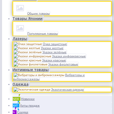
Общие товары
Товары Японии
Популярные товары
Лазеры
Очки защитные
Указки желтые
Указки зелёные
Указки инфракрасные
Указки красные
Указки фиолетовые
Интимные товары
Вибраторы и
вибромассажеры
Одежда
Экзотическая одежда
Новинки
NEW
Хиты продаж
ХИТ
Скидки
%