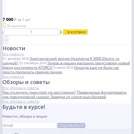
7 000
₽
за 1 шт
В наличии
-
+
В КОРЗИНУ
Новости
Все новости
Электрический резчик Husqvarna K 3000 Electric со
21 декабря 2016
скидкой!
Теперь в нашем магазине представлен новый
25 сентября 2016
бренд инструмента ATORCH
Никогда еще не было так
5 июня 2016
просто пропилить прямую линию
Все новости
Обзоры и советы
Все обзоры и советы
Как отследить транспорт на расстояние?
Правильные фотоаппараты
для повседневной съемки
Зарядки от солнечных батарей
Все обзоры и советы
Будьте в курсе!
Новости, обзоры и акции
ПОДПИСАТЬСЯ