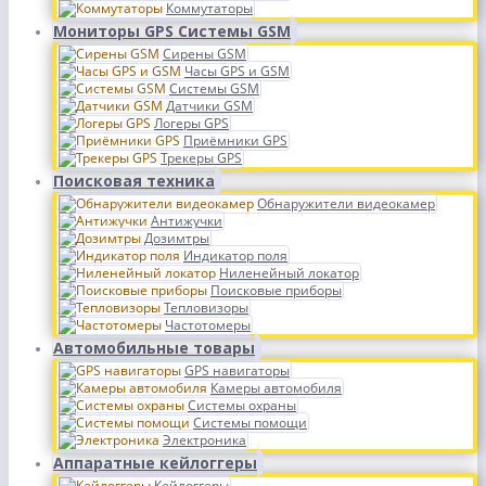
Коммутаторы
Мониторы GPS Системы GSM
Сирены GSM
Часы GPS и GSM
Системы GSM
Датчики GSM
Логеры GPS
Приёмники GPS
Трекеры GPS
Поисковая техника
Обнаружители видеокамер
Антижучки
Дозимтры
Индикатор поля
Ниленейный локатор
Поисковые приборы
Тепловизоры
Частотомеры
Автомобильные товары
GPS навигаторы
Камеры автомобиля
Системы охраны
Системы помощи
Электроника
Аппаратные кейлоггеры
Кейлоггеры