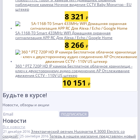
наблюдение камера Ночное видение CCTV Baby Монитор - EU
штекер
8 321
₽
SA-1168-T0 Smart 433MHz WIFI Домашняя охранная
сигнализация APP RC Для Alexa / Echo / Google Home
8 266
₽
360 ° PTZ 720P HD IP камера Бесплатное облачное хранилище -
ключ к двухстороннему аудио соединению AP Отслеживание
движения CCTV - 110V US штекер
10 151
₽
Будьте в курсе!
Новости, обзоры и акции
ПОДПИСАТЬСЯ
Новости
Все новости
Электрический резчик Husqvarna K 3000 Electric со
21 декабря 2016
скидкой!
Теперь в нашем магазине представлен новый
25 сентября 2016