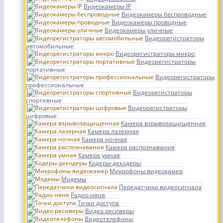
Видеокамеры IP
Видеокамеры беспроводные
Видеокамеры проводные
Видеокамеры уличные
Видеорегистраторы
автомобильные
Видеорегистраторы микро
Видеорегистраторы
портативные
Видеорегистраторы
профессиональные
Видеорегистраторы
спортивные
Видеорегистраторы
цифровые
Камера взрывозащищенная
Камера лазерная
Камера ночная
Камера распознавания
Камера умная
Кодеры-декодеры
Микрофоны видеокамер
Модемы
Передатчики видеосигнала
Радио няня
Точки доступа
Видео ресиверы
Видеотелефоны