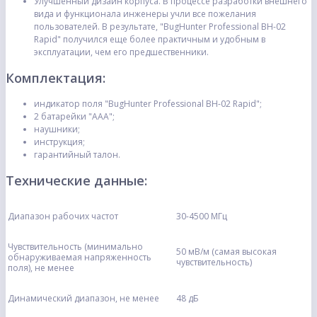
Улучшенный дизайн корпуса. В процессе разработки внешнего
вида и функционала инженеры учли все пожелания
пользователей. В результате, "BugHunter Professional BH-02
Rapid" получился еще более практичным и удобным в
эксплуатации, чем его предшественники.
Комплектация:
индикатор поля "BugHunter Professional BH-02 Rapid";
2 батарейки "ААА";
наушники;
инструкция;
гарантийный талон.
Технические данные:
Диапазон рабочих частот
30-4500 МГц
Чувствительность (минимально
50 мВ/м (самая высокая
обнаруживаемая напряженность
чувствительность)
поля), не менее
Динамический диапазон, не менее
48 дБ