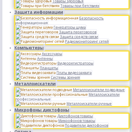
Товары здоровья
Товары при бетствиях
Защита информации
Безопасность
информационная
Генераторы шума
Защита переговоров
Защита средств связи
Радиомониторинг сетей
Компьютеры
Аксессуары
Антенны
Видеорегистраторы
Планшеты
Платы видеозахвата
Системы зрения
Металлоискатели
Металлоискатели подводные
Металлоискатели
профессиональные
Металлоискатели ручные
Микрофоны диктофоны
Диктофонов товары
Микрофонов товары
Подавители диктофонов
Оптика