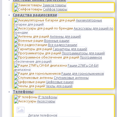
Замков товары
Сейфов товары
Средства радиосвязи
Аккумуляторные
батареи для раций
Аксессуары для раций по
брендам
Антенны для раций
Военные рации
Все радиостанции
Гарнитуры для раций
Программаторы для раций
Программное
обеспечение для раций
Рации 27МГц СИ-БИ
диапазона
Рации для горнолыжников
Спутниковые антенны
Цифровые рации
Чехлы для раций
Телефоны
IP телефоны
Аксессуары
Детали телефонов