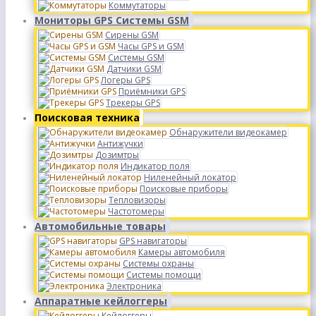
Коммутаторы
Мониторы GPS Системы GSM
Сирены GSM
Часы GPS и GSM
Системы GSM
Датчики GSM
Логеры GPS
Приёмники GPS
Трекеры GPS
Поисковая техника
Обнаружители видеокамер
Антижучки
Дозимтры
Индикатор поля
Ниленейный локатор
Поисковые приборы
Тепловизоры
Частотомеры
Автомобильные товары
GPS навигаторы
Камеры автомобиля
Системы охраны
Системы помощи
Электроника
Аппаратные кейлоггеры
Кейлоггеры