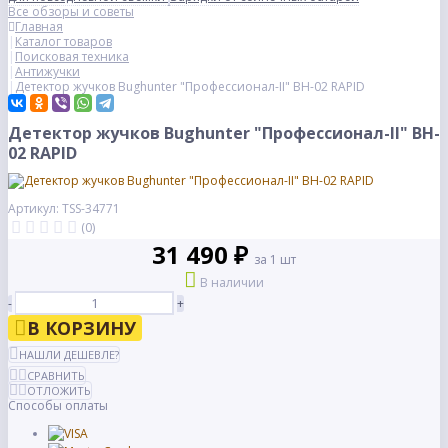
Все обзоры и советы
Главная
Каталог товаров
Поисковая техника
Антижучки
Детектор жучков Bughunter "Профессионал-II" BH-02 RAPID
Детектор жучков Bughunter "Профессионал-II" BH-
02 RAPID
Артикул: TSS-34771
(0)
31 490 ₽
за 1 шт
В наличии
-
+
В КОРЗИНУ
НАШЛИ ДЕШЕВЛЕ?
СРАВНИТЬ
ОТЛОЖИТЬ
Способы оплаты