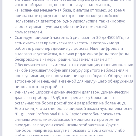
частотный диапазон, повышенная чувствительность,
качественная элементная база, фильтры от помех. Во время
поиска вы не пропустите ни одно шпионское устройство!
Пользоваться детектором одно удовольствие, так как корпус
спроектирован с учетом требований и пожеланий
пользователей.
Сканирует широкий частотный диапазон от 30 до 4500 МГц, то
есть охватывает практически все частоты, в которых могут
работать радиопередающие устройства. Ищет цифровые и
аналоговые устройства, включая радиомикрофоны, телефоны,
беспроводные камеры, рации, подавители связи и т.п.
Обеспечивает исключительно высокую защиту от шпионажа, так
как обнаруживает любую аппаратуру скрытого наблюдения и
прослушивания, не пропускает ни одного "жучка". Оборудован
встроенной и внешней антенной для наилучшего обнаружения
низкочастотных устройств.
Уникально широкий динамический диапазон. Динамический
диапазон прибора 48 дБ, в то время как у большинства
остальных приборов российской разработки не более 40 дБ.
Это значит, что за счет более широкой шкалы чувствительности
"BugHunter Professional BH-02 Rapid" способен показывать
сигналы очень низкой/высокой мощности и при этом не
выходить за пределы своей шкалы отображения. Другие
приборы, например, могут не показать слабый сигнал либо
выйти за максимум шкалы при сильном сигнале.