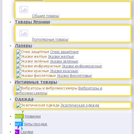
Общие товары
Товары Японии
Популярные товары
Лазеры
Очки защитные
Указки желтые
Указки зелёные
Указки инфракрасные
Указки красные
Указки фиолетовые
Интимные товары
Вибраторы и
вибромассажеры
Одежда
Экзотическая одежда
Новинки
NEW
Хиты продаж
ХИТ
Скидки
%