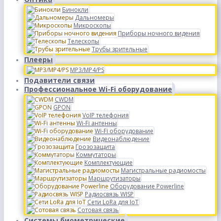
Бинокли
Дальномеры
Микроскопы
Приборы ночного видения
Телескопы
Трубы зрительные
Плееры
MP3/MP4/PS
Подавители связи
Профессиональное Wi-Fi оборудование
CWDM
GPON
VoIP телефония
Wi-Fi антенны
Wi-Fi оборудование
Видеонаблюдение
Грозозащита
Коммутаторы
Комплектующие
Магистральные радиомосты
Маршрутизаторы
Оборудование Powerline
Радиосвязь WISP
Сети LoRa для IoT
Сотовая связь
Системы биометрические