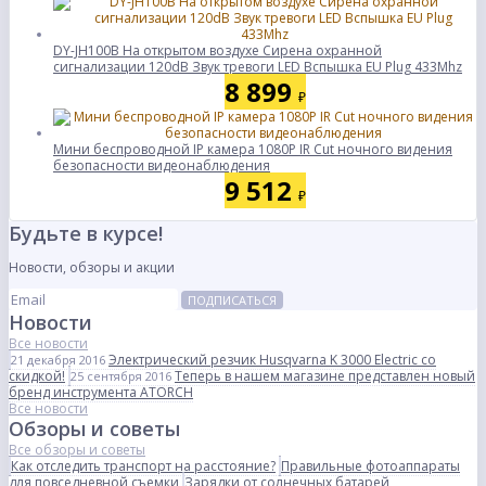
DY-JH100B На открытом воздухе Сирена охранной
сигнализации 120dB Звук тревоги LED Вспышка EU Plug 433Mhz
8 899
₽
Мини беспроводной IP камера 1080P IR Cut ночного видения
безопасности видеонаблюдения
9 512
₽
Будьте в курсе!
Новости, обзоры и акции
ПОДПИСАТЬСЯ
Новости
Все новости
Электрический резчик Husqvarna K 3000 Electric со
21 декабря 2016
скидкой!
Теперь в нашем магазине представлен новый
25 сентября 2016
бренд инструмента ATORCH
Все новости
Обзоры и советы
Все обзоры и советы
Как отследить транспорт на расстояние?
Правильные фотоаппараты
для повседневной съемки
Зарядки от солнечных батарей