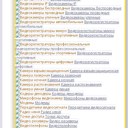
Видеокамеры IP
Видеокамеры беспроводные
Видеокамеры проводные
Видеокамеры уличные
Видеорегистраторы
автомобильные
Видеорегистраторы микро
Видеорегистраторы
портативные
Видеорегистраторы профессиональные
Видеорегистраторы
спортивные
Видеорегистраторы
цифровые
Камера взрывозащищенная
Камера лазерная
Камера ночная
Камера распознавания
Камера умная
Кодеры-декодеры
Микрофоны видеокамер
Модемы
Передатчики видеосигнала
Радио няня
Точки доступа
Видео ресиверы
Видеотелефоны