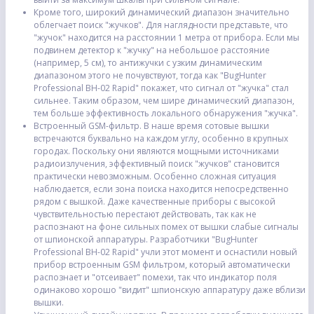
Кроме того, широкий динамический диапазон значительно
облегчает поиск "жучков". Для наглядности представьте, что
"жучок" находится на расстоянии 1 метра от прибора. Если мы
подвинем детектор к "жучку" на небольшое расстояние
(например, 5 см), то антижучки с узким динамическим
диапазоном этого не почувствуют, тогда как "BugHunter
Professional BH-02 Rapid" покажет, что сигнал от "жучка" стал
сильнее. Таким образом, чем шире динамический диапазон,
тем больше эффективность локального обнаружения "жучка".
Встроенный GSM-фильтр. В наше время сотовые вышки
встречаются буквально на каждом углу, особенно в крупных
городах. Поскольку они являются мощными источниками
радиоизлучения, эффективный поиск "жучков" становится
практически невозможным. Особенно сложная ситуация
наблюдается, если зона поиска находится непосредственно
рядом с вышкой. Даже качественные приборы с высокой
чувствительностью перестают действовать, так как не
распознают на фоне сильных помех от вышки слабые сигналы
от шпионской аппаратуры. Разработчики "BugHunter
Professional BH-02 Rapid" учли этот момент и оснастили новый
прибор встроенным GSM фильтром, который автоматически
распознает и "отсеивает" помехи, так что индикатор поля
одинаково хорошо "видит" шпионскую аппаратуру даже вблизи
вышки.