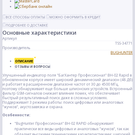
ВСЕ СПОСОБЫ ОПЛАТЫ
МОЖНО ОФОРМИТЬ В КРЕДИТ
ПОДРОБНЕЕ О ДОСТАВКЕ
Основные характеристики
Артикул
TSS-34771
Производитель
BUGHUNTER
ОПИСАНИЕ
ОТЗЫВЫ И ВОПРОСЫ
Улучшенный индикатор поля "БагХантер Профессионал" BH-02 Rapid в
обновленном корпусе имеет широкий динамический диапазон (48 Дб)
и работает в расширенном диапазоне частот от 30 до 4500 МГц,
поэтому обнаруживает еще больше шпионских устройств. Встроенный
фильтр GSM-сигналов снижает влияние помех, что обеспечивает
быстрый результативный поиск даже в сложных условиях.
Поддерживает 3 режима работы: поиск цифровых или аналоговых
"жучков", акустозавязка и охрана.
Особенности:
"BugHunter Профессионал" BH-02 RAPID обнаруживает
практически все виды цифровых и аналоговых "жучков", так как
обладает высокими техническими характеристиками: широкий